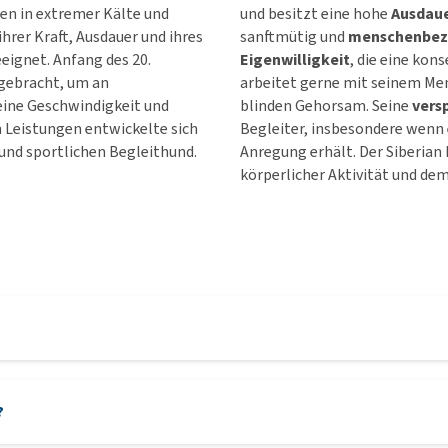
ken in extremer Kälte und
und besitzt eine hohe
Ausdau
rer Kraft, Ausdauer und ihres
sanftmütig und
menschenbe
eeignet. Anfang des 20.
Eigenwilligkeit
, die eine kon
 gebracht, um an
arbeitet gerne mit seinem M
eine Geschwindigkeit und
blinden Gehorsam. Seine
vers
n Leistungen entwickelte sich
Begleiter, insbesondere wenn 
und sportlichen Begleithund.
Anregung erhält. Der Siberian 
körperlicher Aktivität und de
?