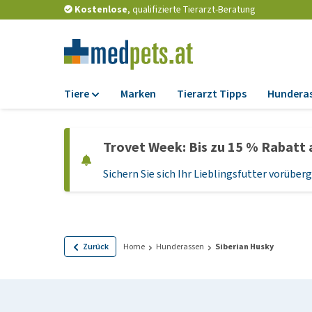
Kostenlose
, qualifizierte Tierarzt-Beratung
Tiere
Marken
Tierarzt Tipps
Hundera
Futter
Trovet Week: Bis zu 15 % Rabatt 
Trockenfutter
Sichern Sie sich Ihr Lieblingsfutter vorübe
Nassfutter
Diätfutter
Welpenfutter und
Leckerlis
Zurück
Home
Hunderassen
Siberian Husky
Hypoallergenes
Hundefutter
Leckerlis