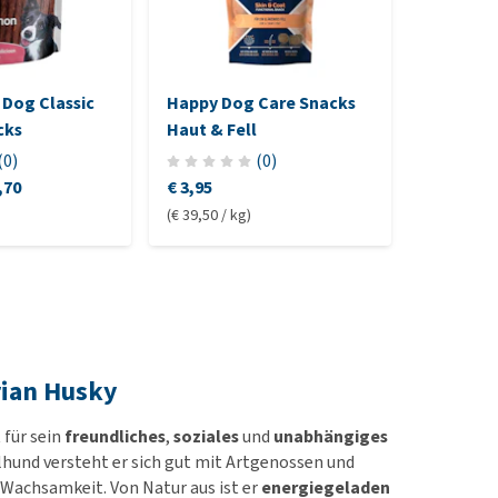
 Dog Classic
Happy Dog Care Snacks
Nina Ott
cks
Haut & Fell
Lickin'L
(
0
)
(
0
)
,70
€ 3,95
€ 31,05
(€ 39,50 / kg)
(€ 31,05 / s
rian Husky
 für sein
freundliches
,
soziales
und
unabhängiges
hund versteht er sich gut mit Artgenossen und
Wachsamkeit. Von Natur aus ist er
energiegeladen