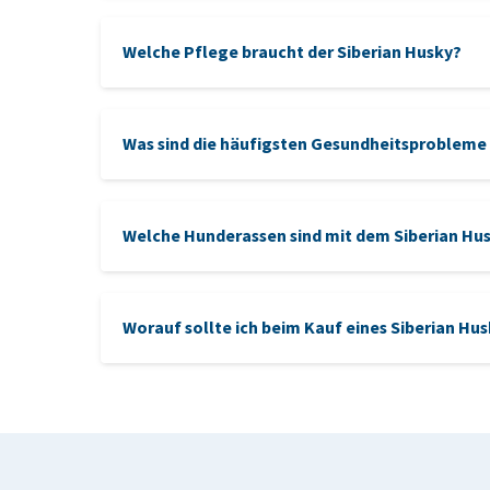
Welche Pflege braucht der Siberian Husky?
Was sind die häufigsten Gesundheitsprobleme
Hundeshampoo
Hüftdy
Reinigung der Ohren
Welche Hunderassen sind mit dem Siberian Hus
Worauf sollte ich beim Kauf eines Siberian Hu
Alaskan Malamute
: Ein größerer, kräftigerer
Beim Kauf eines Siberian Husky-Welpen
unabhängiges Wesen und ein hohes Maß an Ausdaue
Samojede
: Dieser weiße, flauschige Hund is
und energiegeladen und verfügt über ein dickes F
Akita
: Eine imposantere und ruhigere Rasse 