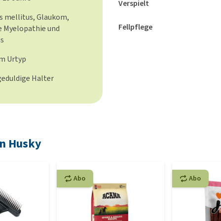
Verspielt
s mellitus, Glaukom,
Fellpflege
e Myelopathie und
is
om Urtyp
geduldige Halter
an Husky
Abo
Abo