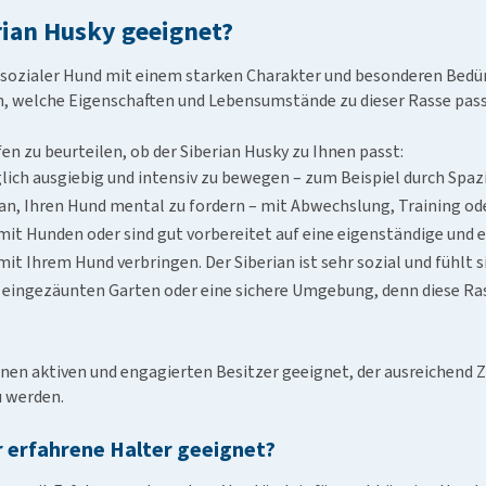
imitive Rassen typisch sind.
rian Husky geeignet?
d sozialer Hund mit einem starken Charakter und besonderen Bedürf
en, welche Eigenschaften und Lebensumstände zu dieser Rasse pas
en zu beurteilen, ob der Siberian Husky zu Ihnen passt:
täglich ausgiebig und intensiv zu bewegen – zum Beispiel durch Sp
an, Ihren Hund mental zu fordern – mit Abwechslung, Training od
mit Hunden oder sind gut vorbereitet auf eine eigenständige und 
it Ihrem Hund verbringen. Der Siberian ist sehr sozial und fühlt 
t eingezäunten Garten oder eine sichere Umgebung, denn diese Ra
 einen aktiven und engagierten Besitzer geeignet, der ausreichen
u werden.
r erfahrene Halter geeignet?