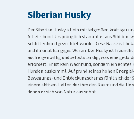
Alles ansehen
Siberian Husky
Der Siberian Husky ist ein mittelgroßer, kräftiger u
Arbeitshund. Ursprünglich stammt er aus Sibirien, 
Schlittenhund gezüchtet wurde. Diese Rasse ist beka
und ihr unabhängiges Wesen. Der Husky ist freundlic
auch eigenwillig und selbstständig, was eine gedul
erfordert. Er ist kein Wachhund, sondern ein echtes 
Hunden auskommt. Aufgrund seines hohen Energiele
Bewegungs- und Entdeckungsdrangs fühlt sich der 
einem aktiven Halter, der ihm den Raum und die Her
denen er sich von Natur aus sehnt.