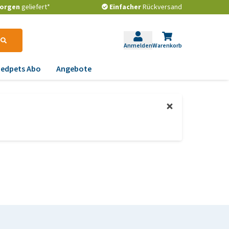
orgen
geliefert*
Einfacher
Rückversand
Anmelden
Warenkorb
edpets Abo
Angebote
krankungen
gstlichkeit, Verhalten
d Stress
emwege und Rachen
strointestinale
robleme
lenkprobleme,
wegungsprobleme und
ftdysplasie