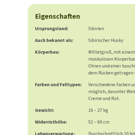
Eigenschaften
Ursprungsland:
Sibirien
Auch bekannt als:
Sibirischer Husky
Körperbau:
Mittelgroß, mit einem
muskulösen Körperbau
Ohren und einer buschi
dem Rücken getragen 
Farben und Felltypen:
Verschiedene Farben 
möglich, darunter Weiß
Creme und Rot.
Gewicht:
16 – 27 kg
Widerristhöhe:
51 – 60 cm
Lebenserwartung:
Durchschnittlich 10 bi