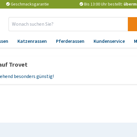
Geschmacksgarantie
Bis 13:00 Uhr bestellt:
überm
ssen
Katzenrassen
Pferderassen
Kundenservice
M
Zubehör
Apotheke
Er
auf Trovet
Abkühlung
Wurmkuren
Än
un
rgehend besonders günstig!
Pflege
Zeckenschutz und
Flohmittel
At
Sicherheit und Reflektion
Nahrungserganzungsmittel
Ga
Korbe und Kissen
P
Vitamine und Mineralien
Spielzeug
Ge
Probiotika und
Halsbänder, Leinen und
Be
Immunsystem
Geschirre
Hü
Barf