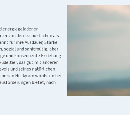
Futter und Trinknapfe
Ha
Medizinisches Zubehör
Training
Le
Alles ansehen
Hundekotbeutel und
Ha
Halter
Ju
nd energiegeladener
wo er von den Tschuktschen als
Alles ansehen
Ni
nnt für ihre Ausdauer, Stärke
Al
h, sozial und sanftmütig, aber
dige und konsequente Erziehung
Rudeltier, das gut mit anderen
vels und seines natürlichen
Siberian Husky am wohlsten bei
ausforderungen bietet, nach