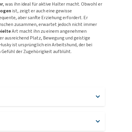
er
, was ihn ideal für aktive Halter macht. Obwohl er
zogen
ist, zeigt er auch eine gewisse
sequente, aber sanfte Erziehung erfordert. Er
enschen zusammen, erwartet jedoch nicht immer
pielte
Art macht ihn zu einem angenehmen
er ausreichend Platz, Bewegung und geistige
Husky ist ursprünglich ein Arbeitshund, der bei
m Gefühl der Zugehörigkeit aufblüht.