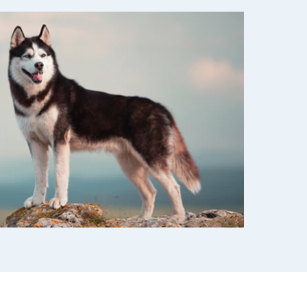
rn-, Nieren- und
berprobleme
ut-/Fellprobleme und
ckreiz
erenproblemen
les ansehen