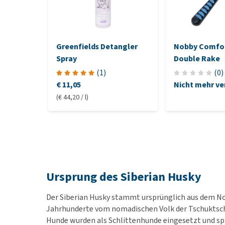
Greenfields Detangler
Nobby Comfor
Spray
Double Rake
(
1
)
(
0
)
€ 11,05
Nicht mehr ve
(€ 44,20 / l)
Ursprung des Siberian Husky
Der Siberian Husky stammt ursprünglich aus dem Nor
Jahrhunderte vom nomadischen Volk der Tschuktsch
Hunde wurden als Schlittenhunde eingesetzt und spi