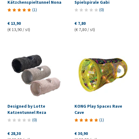
Kätzchenspieltunnel Nona
Spielspirale Gabi
(
1
)
(
0
)
€ 13,90
€ 7,80
(€ 13,90 / st)
(€ 7,80 / st)
Designed by Lotte
KONG Play Spaces Rave
Katzentunnel Reza
Cave
(
0
)
(
1
)
€ 28,30
€ 30,90