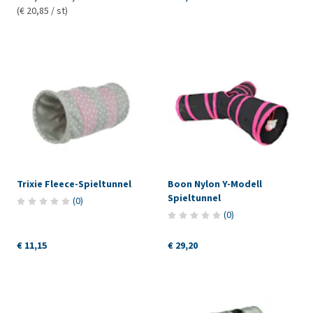
(€ 20,85 / st)
Trixie Fleece-Spieltunnel
Boon Nylon Y-Modell
Spieltunnel
(
0
)
(
0
)
€ 11,15
€ 29,20