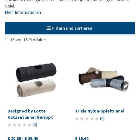
Spiel.
Mehr Informationen
Filtern und sortieren
1
-
15
von
15
Produkte
Designed by Lotte
Trixie Nylon-Spieltunnel
Katzentunnel Gerippt
(
0
)
(
0
)
€ 20,85
-
€ 29,45
€ 15,60