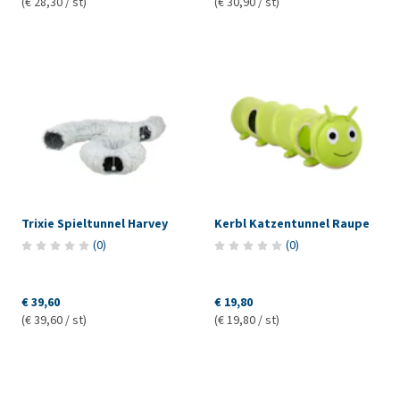
(€ 28,30 / st)
(€ 30,90 / st)
Trixie Spieltunnel Harvey
Kerbl Katzentunnel Raupe
(
0
)
(
0
)
€ 39,60
€ 19,80
(€ 39,60 / st)
(€ 19,80 / st)