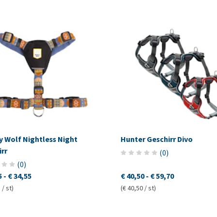
y Wolf Nightless Night
Hunter Geschirr Divo
rr
(
0
)
(
0
)
5
-
€ 34,55
€ 40,50
-
€ 59,70
 / st)
(€ 40,50 / st)