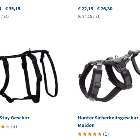
5
-
€ 35,15
€ 22,15
-
€ 26,30
 / st)
(€ 24,15 / st)
 Stay Geschirr
Hunter Sicherheitsgeschirr
Maldon
(
3
)
(
1
)