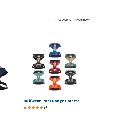
rn-, Nieren- und
berprobleme
ut-/Fellprobleme und
1
-
24
von
67
Produkte
ckreiz
erenproblemen
les ansehen
Ruffwear Front Range Harness
(
6
)