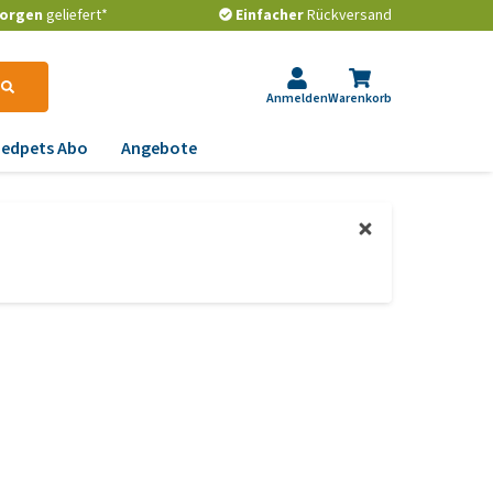
orgen
geliefert*
Einfacher
Rückversand
Anmelden
Warenkorb
edpets Abo
Angebote
krankungen
gstlichkeit, Verhalten
d Stress
emwege und Rachen
strointestinale
robleme
lenkprobleme,
wegungsprobleme und
ftdysplasie