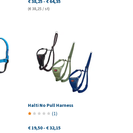
€ 38,25
-
€ 64,35
(€ 38,25 / st)
Halti No Pull Harness
(
1
)
€ 19,50
-
€ 32,15