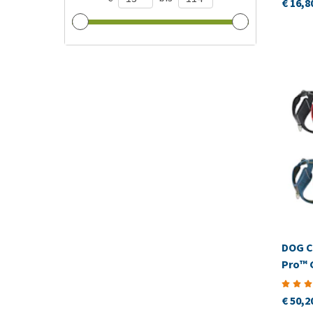
€ 16,8
DOG C
Pro™ 
€ 50,2