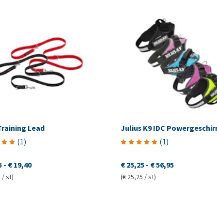
Training Lead
Julius K9 IDC Powergeschir
(
1
)
(
1
)
5
-
€ 19,40
€ 25,25
-
€ 56,95
 / st)
(€ 25,25 / st)