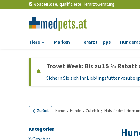
Kostenlose
, qualifizierte Tierarzt-Beratung
Tiere
Marken
Tierarzt Tipps
Hundera
Futter
Trovet Week: Bis zu 15 % Rabatt 
Trockenfutter
Sichern Sie sich Ihr Lieblingsfutter vorübe
Nassfutter
Diätfutter
Welpenfutter und
Leckerlis
Zurück
Home
Hunde
Zubehör
Halsbänder, Leinen un
Hypoallergenes
Hundefutter
Kategorien
Hun
Leckerlis
Y-Geschirr