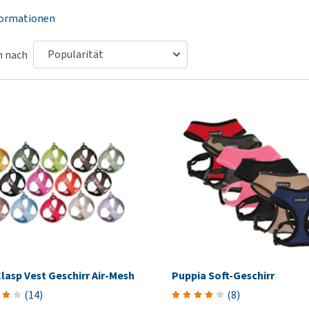
Futter und Trinknapfe
Ha
formationen
Medizinisches Zubehör
Training
Le
Alles ansehen
Hundekotbeutel und
Ha
n nach
Halter
Ju
Alles ansehen
Ni
Al
Clasp Vest Geschirr Air-Mesh
Puppia Soft-Geschirr
(
14
)
(
8
)