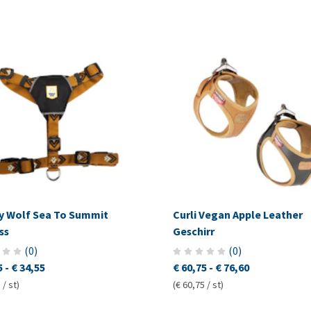
y Wolf Sea To Summit
Curli Vegan Apple Leather
ss
Geschirr
(
0
)
(
0
)
5
-
€ 34,55
€ 60,75
-
€ 76,60
 / st)
(€ 60,75 / st)