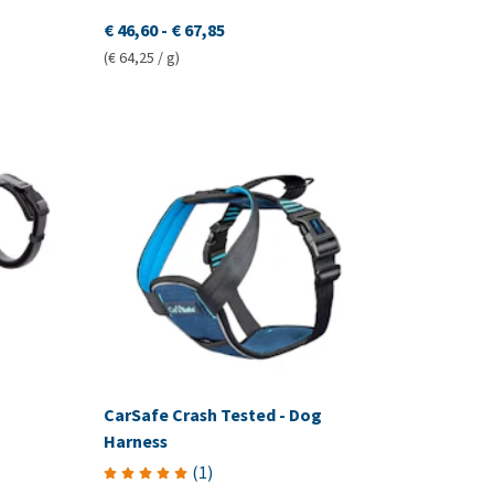
€ 46,60
-
€ 67,85
(€ 64,25 / g)
CarSafe Crash Tested - Dog
Harness
(
1
)