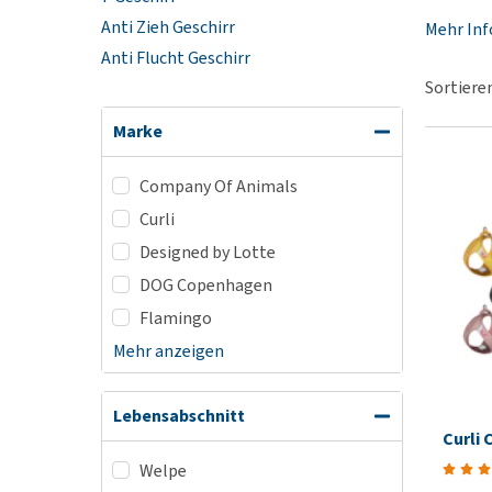
Alles ansehen
Anti Zieh Geschirr
Mehr In
Anti Flucht Geschirr
Sortiere
Marke
Company Of Animals
Curli
Designed by Lotte
DOG Copenhagen
Flamingo
Mehr anzeigen
Lebensabschnitt
Curli 
Welpe