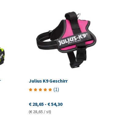
r
Julius K9 Geschirr
(
1
)
€ 28,65
-
€ 54,30
(€ 28,65 / st)