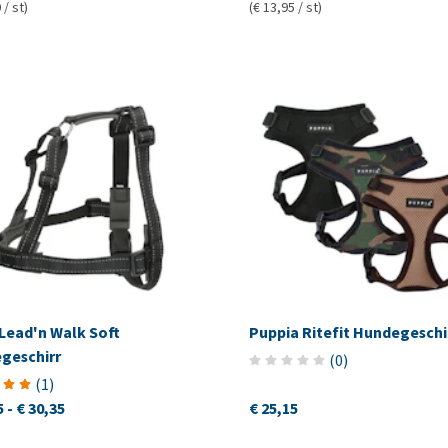
 / st)
(€ 13,95 / st)
 Lead'n Walk Soft
Puppia Ritefit Hundegeschi
geschirr
(
0
)
(
1
)
5
-
€ 30,35
€ 25,15