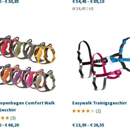
0
-
€ 30,85
€ 54,45
-
€ 89,10
(€ 54,45 / st)
openhagen Comfort Walk
Easywalk Trainigsgeschirr
Geschirr
(
2
)
(
3
)
0
-
€ 66,20
€ 13,95
-
€ 28,55