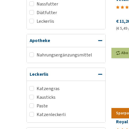
Nassfutter
Diätfutter
€ 11,2
Leckerlis
(€ 5,49 
Apotheke
Abo
Nahrungsergänzungsmittel
Leckerlis
Katzengras
Kausticks
Paste
Sparpa
Katzenleckerli
Royal