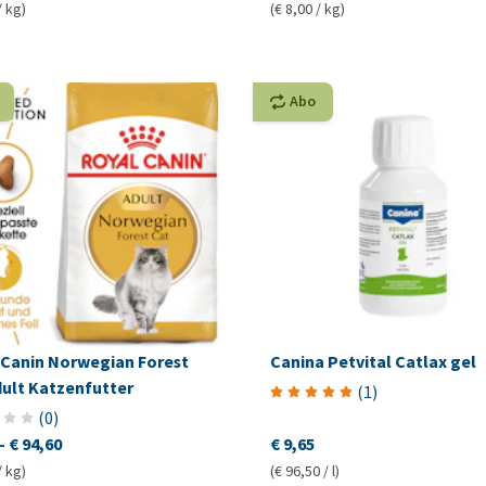
/ kg)
(€ 8,00 / kg)
Abo
 Canin Norwegian Forest
Canina Petvital Catlax gel
dult Katzenfutter
(
1
)
(
0
)
-
€ 94,60
€ 9,65
/ kg)
(€ 96,50 / l)