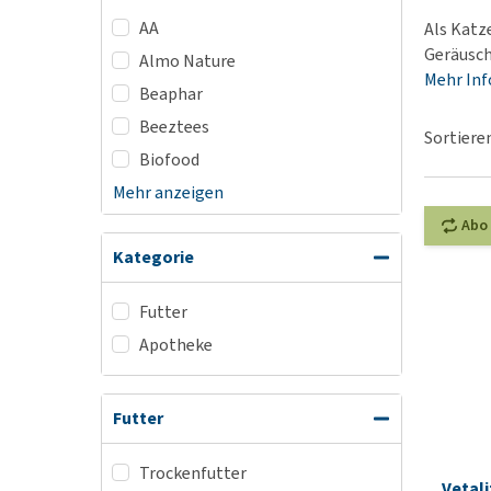
Alles ansehen
AA
Als Katz
Geräusch
Almo Nature
Mehr In
Beaphar
Beeztees
Sortiere
Biofood
Mehr anzeigen
Abo
Kategorie
Futter
Apotheke
Futter
Trockenfutter
Vetali