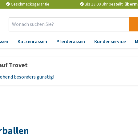
Geschmacksgarantie
Bis 13:00 Uhr bestellt:
überm
ssen
Katzenrassen
Pferderassen
Kundenservice
M
Zubehör
Apotheke
Er
auf Trovet
Abkühlung
Wurmkuren
Än
un
rgehend besonders günstig!
Pflege
Zeckenschutz und
Flohmittel
At
Sicherheit und Reflektion
Nahrungserganzungsmittel
Ga
Korbe und Kissen
P
Vitamine und Mineralien
Spielzeug
Ge
Probiotika und
Halsbänder, Leinen und
Be
Immunsystem
rballen
Geschirre
Hü
Barf