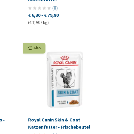
(
0
)
€ 6,30
-
€ 79,80
(€ 7,98 / kg)
Abo
s -
Royal Canin Skin & Coat
Katzenfutter - Frischebeutel