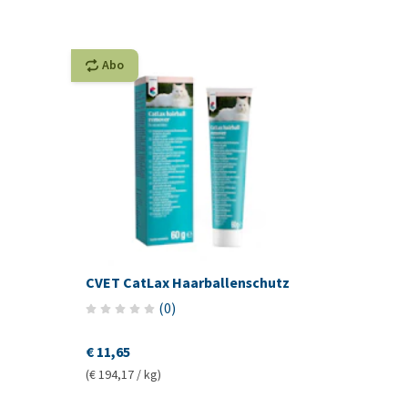
Abo
CVET CatLax Haarballenschutz
(
0
)
€ 11,65
(€ 194,17 / kg)