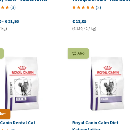
(
3
)
(
2
)
0
-
€ 21,95
€ 18,05
/ kg)
(€ 150,42 / kg)
Abo
ket
 Canin Dental Cat
Royal Canin Calm Diet
Katzenfutter