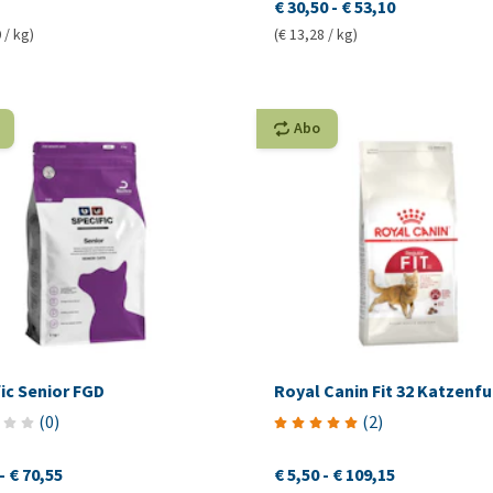
€ 30,50
-
€ 53,10
 / kg)
(€ 13,28 / kg)
Abo
ic Senior FGD
Royal Canin Fit 32 Katzenfu
(
0
)
(
2
)
-
€ 70,55
€ 5,50
-
€ 109,15