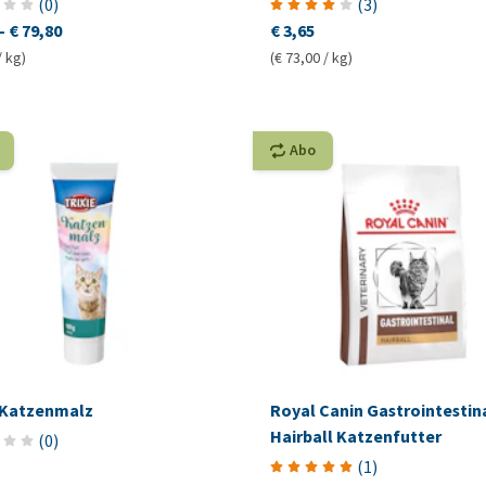
(
0
)
(
3
)
-
€ 79,80
€ 3,65
/ kg)
(€ 73,00 / kg)
Abo
e Katzenmalz
Royal Canin Gastrointestin
Hairball Katzenfutter
(
0
)
(
1
)