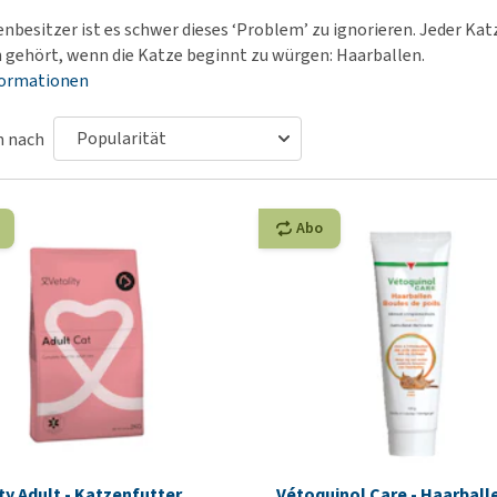
Futter und Trinknapfe
Ha
enbesitzer ist es schwer dieses ‘Problem’ zu ignorieren. Jeder K
Medizinisches Zubehör
Training
Le
 gehört, wenn die Katze beginnt zu würgen: Haarballen.
Alles ansehen
Hundekotbeutel und
Ha
formationen
Halter
Ju
Alles ansehen
n nach
Ni
Al
Abo
ty Adult - Katzenfutter
Vétoquinol Care - Haarball