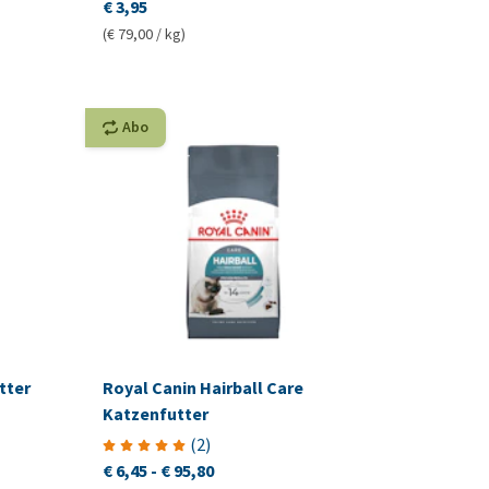
€ 3,95
(€ 79,00 / kg)
Abo
tter
Royal Canin Hairball Care
Katzenfutter
(
2
)
€ 6,45
-
€ 95,80