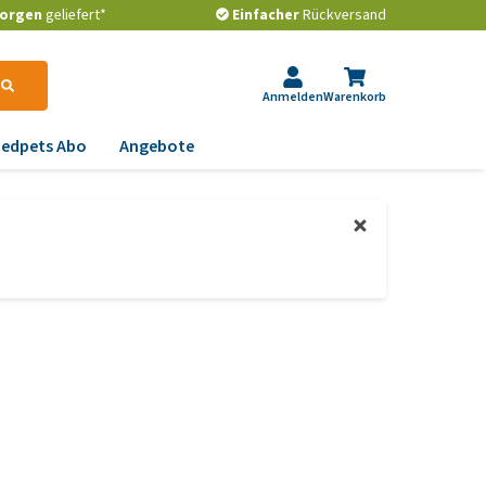
orgen
geliefert*
Einfacher
Rückversand
Anmelden
Warenkorb
edpets Abo
Angebote
krankungen
gstlichkeit, Verhalten
d Stress
emwege und Rachen
strointestinale
robleme
lenkprobleme,
wegungsprobleme und
ftdysplasie