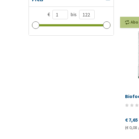
€
bis
Abo
Biofo
€ 7,65
(€ 0,08 