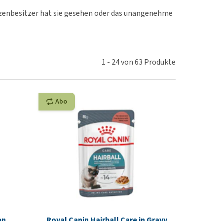
rn-, Nieren- und
atzenbesitzer hat sie gesehen oder das unangenehme
berprobleme
ut-/Fellprobleme und
ckreiz
1
-
24
von
63
Produkte
erenproblemen
les ansehen
Abo
en
Royal Canin Hairball Care in Gravy