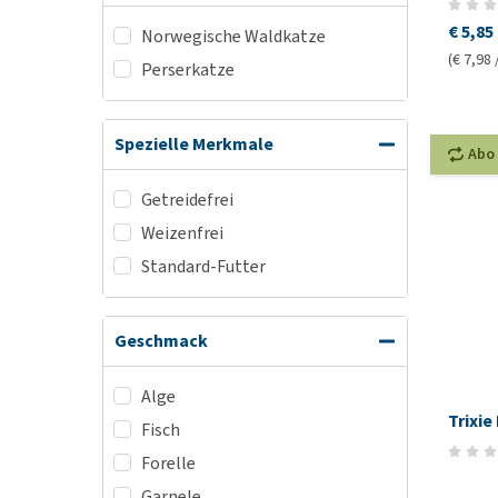
€ 5,85
Norwegische Waldkatze
(€ 7,98 
Perserkatze
Spezielle Merkmale
Abo
Getreidefrei
Weizenfrei
Standard-Futter
Geschmack
Alge
Trixi
Fisch
Forelle
Garnele