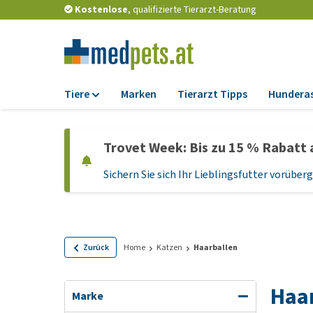
Kostenlose
, qualifizierte Tierarzt-Beratung
Tiere
Marken
Tierarzt Tipps
Hundera
Futter
Trovet Week: Bis zu 15 % Rabatt 
Trockenfutter
Sichern Sie sich Ihr Lieblingsfutter vorübe
Nassfutter
Diätfutter
Welpenfutter und
Leckerlis
Zurück
Home
Katzen
Haarballen
Hypoallergenes
Hundefutter
Haa
Marke
Leckerlis