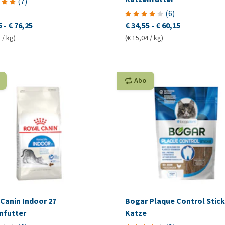
(
7
)
(
6
)
5
-
€ 76,25
€ 34,55
-
€ 60,15
 / kg)
(€ 15,04 / kg)
Abo
Canin Indoor 27
Bogar Plaque Control Stick
nfutter
Katze