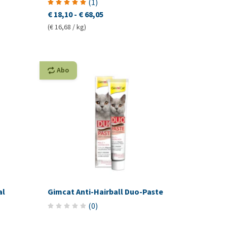
(
1
)
€ 18,10
-
€ 68,05
(€ 16,68 / kg)
Abo
al
Gimcat Anti-Hairball Duo-Paste
(
0
)