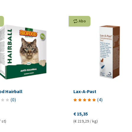
Abo
od Hairball
Lax-A-Past
(
0
)
(
4
)
€ 15,35
/ st)
(€ 219,29 / kg)