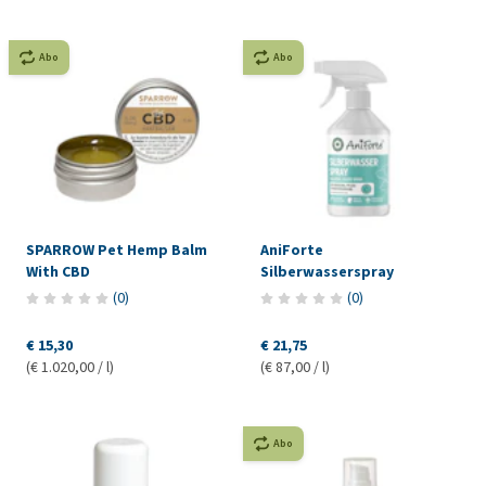
Abo
Abo
SPARROW Pet Hemp Balm
AniForte
With CBD
Silberwasserspray
(
0
)
(
0
)
€ 15,30
€ 21,75
(€ 1.020,00 / l)
(€ 87,00 / l)
Abo