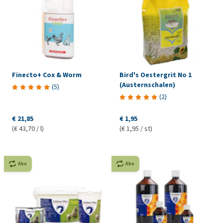
Finecto+ Cox & Worm
Bird's Oestergrit No 1
(Austernschalen)
(
5
)
(
2
)
€ 21,85
€ 1,95
(€ 43,70 / l)
(€ 1,95 / st)
Abo
Abo