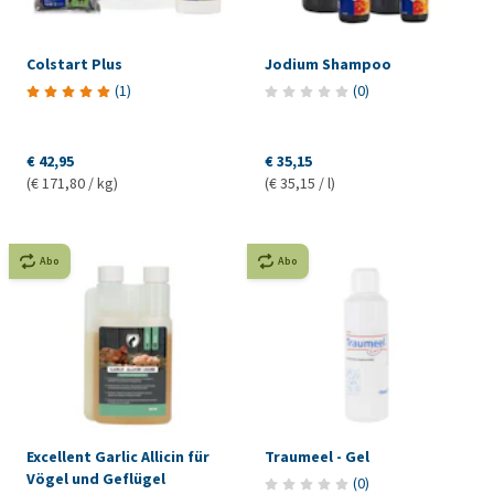
Colstart Plus
Jodium Shampoo
(
1
)
(
0
)
€ 42,95
€ 35,15
(€ 171,80 / kg)
(€ 35,15 / l)
Abo
Abo
Excellent Garlic Allicin für
Traumeel - Gel
Vögel und Geflügel
(
0
)