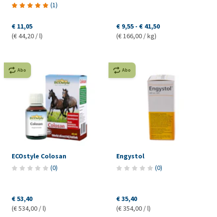
(
1
)
€ 11,05
€ 9,55
-
€ 41,50
(€ 44,20 / l)
(€ 166,00 / kg)
Abo
Abo
ECOstyle Colosan
Engystol
(
0
)
(
0
)
€ 53,40
€ 35,40
(€ 534,00 / l)
(€ 354,00 / l)