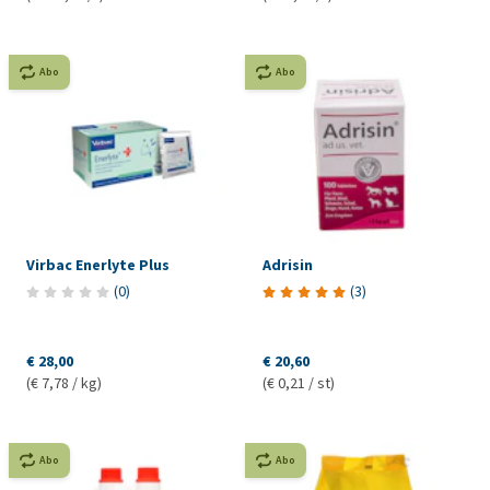
Abo
Abo
Virbac Enerlyte Plus
Adrisin
(
0
)
(
3
)
€ 28,00
€ 20,60
(€ 7,78 / kg)
(€ 0,21 / st)
Abo
Abo