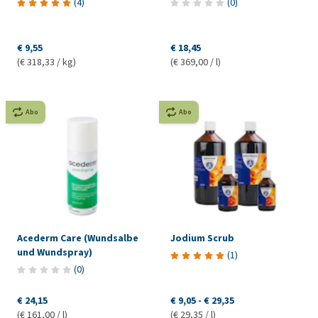
(
4
)
(
0
)
€ 9,55
€ 18,45
(€ 318,33 / kg)
(€ 369,00 / l)
Abo
Abo
Acederm Care (Wundsalbe
Jodium Scrub
und Wundspray)
(
1
)
(
0
)
€ 24,15
€ 9,05
-
€ 29,35
(€ 161,00 / l)
(€ 29,35 / l)