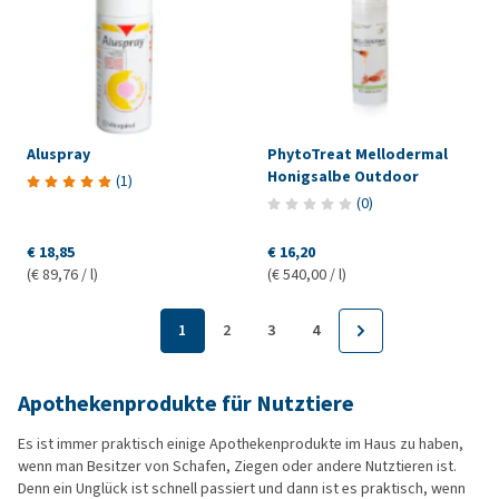
Aluspray
PhytoTreat Mellodermal
Honigsalbe Outdoor
(
1
)
(
0
)
€ 18,85
€ 16,20
(€ 89,76 / l)
(€ 540,00 / l)
1
2
3
4
Apothekenprodukte für Nutztiere
Es ist immer praktisch einige Apothekenprodukte im Haus zu haben,
wenn man Besitzer von Schafen, Ziegen oder andere Nutztieren ist.
Denn ein Unglück ist schnell passiert und dann ist es praktisch, wenn