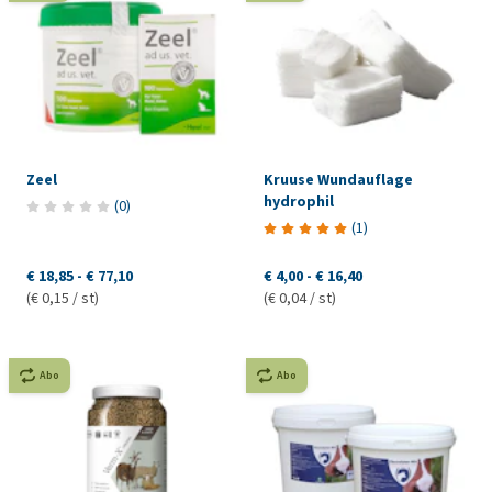
Zeel
Kruuse Wundauflage
hydrophil
(
0
)
(
1
)
€ 18,85
-
€ 77,10
€ 4,00
-
€ 16,40
(€ 0,15 / st)
(€ 0,04 / st)
Abo
Abo