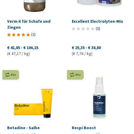
Verm-X für Schafe und
Excellent Electrolyten-Mix
Ziegen
(
0
)
(
3
)
€ 41,85
-
€ 106,15
€ 25,35
-
€ 38,80
(€ 47,17 / kg)
(€ 7,76 / kg)
Abo
Abo
Betadine - Salbe
Respi Boost