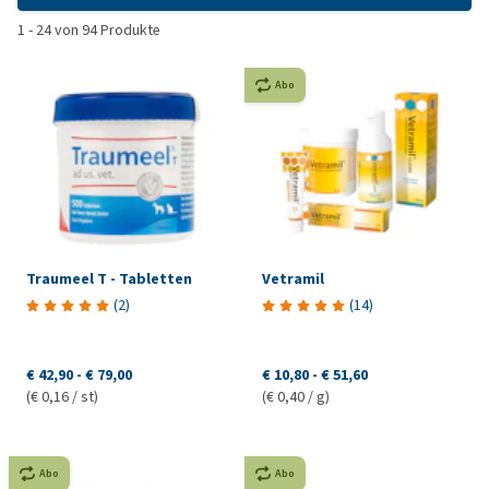
1
-
24
von
94
Produkte
Abo
Traumeel T - Tabletten
Vetramil
(
2
)
(
14
)
€ 42,90
-
€ 79,00
€ 10,80
-
€ 51,60
(€ 0,16 / st)
(€ 0,40 / g)
Abo
Abo