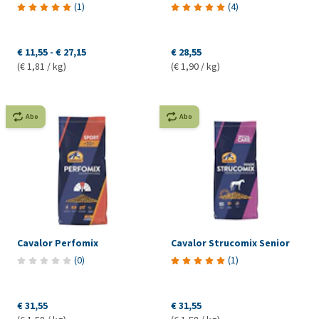
(
1
)
(
4
)
€ 11,55
-
€ 27,15
€ 28,55
(€ 1,81 / kg)
(€ 1,90 / kg)
Abo
Abo
Cavalor Perfomix
Cavalor Strucomix Senior
(
0
)
(
1
)
€ 31,55
€ 31,55