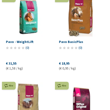
Pavo - WeightLift
Pavo BasicPlus
(
0
)
(
0
)
€ 31,55
€ 18,95
(€ 1,58 / kg)
(€ 0,95 / kg)
Abo
Abo