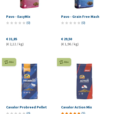
Pavo - EasyMix
Pavo - Grain Free Mash
(
0
)
(
0
)
€ 31,85
€ 29,50
(€ 2,12 / kg)
(€ 1,96 / kg)
Abo
Abo
Cavalor Probreed Pellet
Cavalor Action Mix
(
0
)
(
5
)