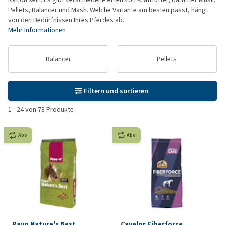
Pellets, Balancer und Mash. Welche Variante am besten passt, hängt
von den Bedürfnissen Ihres Pferdes ab.
Mehr Informationen
Balancer
Pellets
Filtern und sortieren
1
-
24
von
78
Produkte
Abo
Abo
Pavo Nature's Best
Cavalor Fiberforce