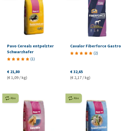
Pavo Cereals entpelzter
Cavalor Fiberforce Gastro
Schwarzhafer
(
2
)
(
1
)
€ 21,80
€ 32,65
(€ 1,09 / kg)
(€ 2,17 / kg)
Abo
Abo