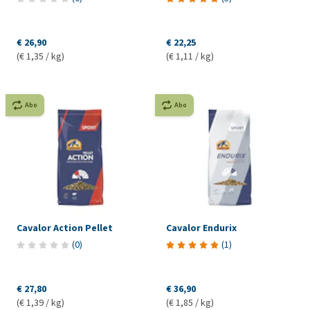
€ 26,90
€ 22,25
(€ 1,35 / kg)
(€ 1,11 / kg)
Abo
Abo
Cavalor Action Pellet
Cavalor Endurix
(
0
)
(
1
)
€ 27,80
€ 36,90
(€ 1,39 / kg)
(€ 1,85 / kg)