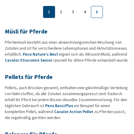
1
2
3
4
Müsli für Pferde
Pferdemüsli besteht aus einer abwechslungsreichen Mischung von
Zutaten und ist für verschiedene Lebensphasen und Aktivitätsniveaus
erhältlich.
Pavo Nature’s Best
eignet sich als Allround-Müsli, während
Cavalor Strucomix Senior
speziell für ältere Pferde entwickelt wurde.
Pellets für Pferde
Pellets, auch Brocken genannt, enthalten eine gleichmäßige Verteilung
von Nährstoffen, da alle Zutaten zusammengepresst sind. Dadurch
erhält Ihr Pferd bei jedem Bissen dieselbe Zusammensetzung. Für den
täglichen Gebrauch ist
Pavo BasicPlus
ein Beispiel für einen
kompletten Pellet, während
Cavalor Action Pellet
zu Pferden passt,
die regelmäßig geritten werden.