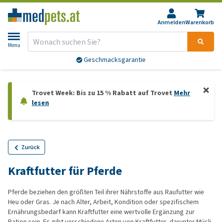
Anmelden
Warenkorb
Menu
Geschmacksgarantie
Trovet Week: Bis zu 15 % Rabatt auf Trovet
Mehr
lesen
Zurück
Kraftfutter für Pferde
Pferde beziehen den größten Teil ihrer Nährstoffe aus Raufutter wie
Heu oder Gras. Je nach Alter, Arbeit, Kondition oder spezifischem
Ernährungsbedarf kann Kraftfutter eine wertvolle Ergänzung zur
Ration sein. Es gibt verschiedene Arten von Kraftfutter, darunter Müsli,