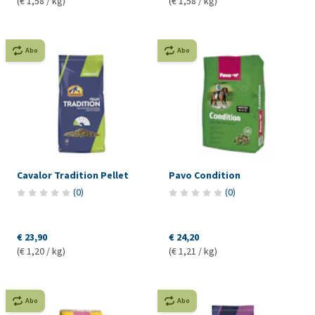
(€ 1,58 / kg)
(€ 1,58 / kg)
Abo
Abo
Cavalor Tradition Pellet
Pavo Condition
(
0
)
(
0
)
€ 23,90
€ 24,20
(€ 1,20 / kg)
(€ 1,21 / kg)
Abo
Abo