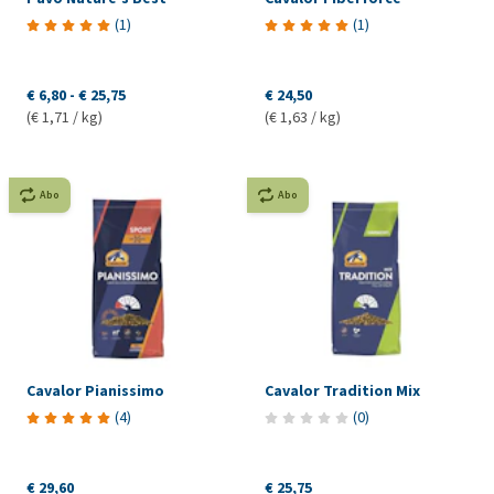
(
1
)
(
1
)
€ 6,80
-
€ 25,75
€ 24,50
(€ 1,71 / kg)
(€ 1,63 / kg)
Abo
Abo
Cavalor Pianissimo
Cavalor Tradition Mix
(
4
)
(
0
)
€ 29,60
€ 25,75