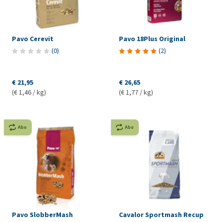
Pavo Cerevit
Pavo 18Plus Original
(
0
)
(
2
)
€ 21,95
€ 26,65
(€ 1,46 / kg)
(€ 1,77 / kg)
Abo
Abo
Pavo SlobberMash
Cavalor Sportmash Recup