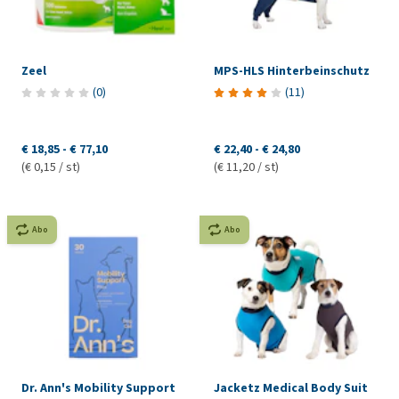
Zeel
MPS-HLS Hinterbeinschutz
(
0
)
(
11
)
€ 18,85
-
€ 77,10
€ 22,40
-
€ 24,80
(€ 0,15 / st)
(€ 11,20 / st)
Abo
Abo
Dr. Ann's Mobility Support
Jacketz Medical Body Suit