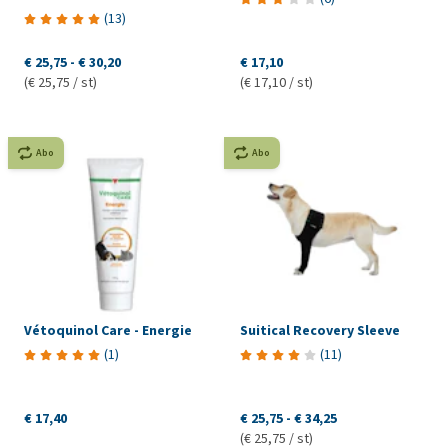
(
13
)
€ 25,75
-
€ 30,20
€ 17,10
(€ 25,75 / st)
(€ 17,10 / st)
Abo
Abo
Vétoquinol Care - Energie
Suitical Recovery Sleeve
(
1
)
(
11
)
€ 17,40
€ 25,75
-
€ 34,25
(€ 25,75 / st)