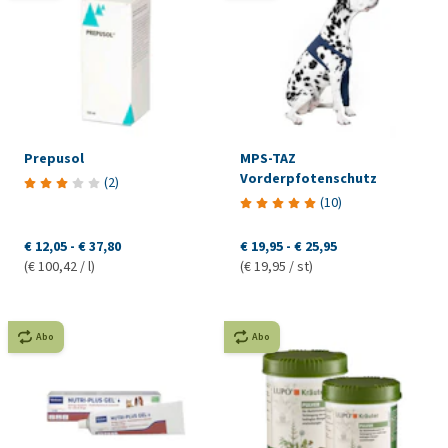
Prepusol
MPS-TAZ
Vorderpfotenschutz
(
2
)
(
10
)
€ 12,05
-
€ 37,80
€ 19,95
-
€ 25,95
(€ 100,42 / l)
(€ 19,95 / st)
Abo
Abo