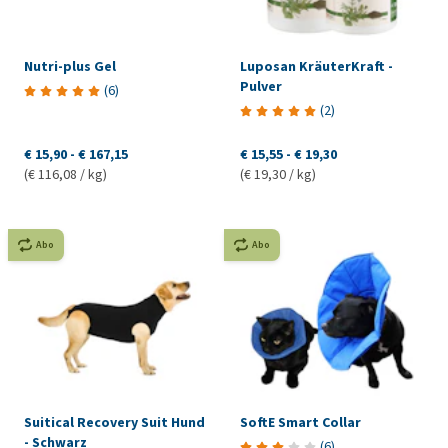
Nutri-plus Gel
Luposan KräuterKraft -
Pulver
(
6
)
(
2
)
€ 15,90
-
€ 167,15
€ 15,55
-
€ 19,30
(€ 116,08 / kg)
(€ 19,30 / kg)
Abo
Abo
Suitical Recovery Suit Hund
SoftE Smart Collar
- Schwarz
(
6
)