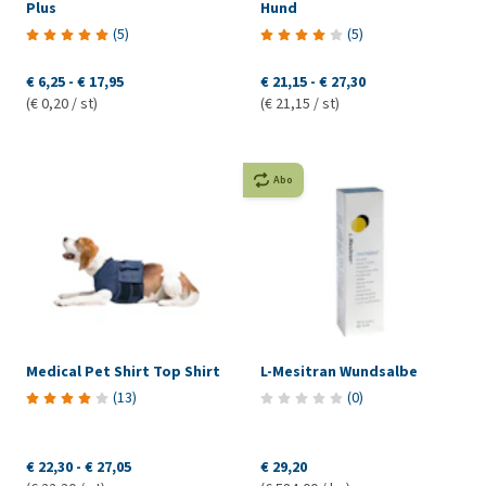
Plus
Hund
(
5
)
(
5
)
€ 6,25
-
€ 17,95
€ 21,15
-
€ 27,30
(€ 0,20 / st)
(€ 21,15 / st)
Abo
Medical Pet Shirt Top Shirt
L-Mesitran Wundsalbe
(
13
)
(
0
)
€ 22,30
-
€ 27,05
€ 29,20