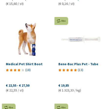
(€ 15,60 / st)
(€ 0,16 / st)
Abo
Medical Pet Shirt Boot
Bene-Bac Plus Pet - Tube
(
18
)
(
13
)
€ 22,55
-
€ 27,50
€ 19,85
(€ 22,55 / st)
(€ 1.323,33 / kg)
Abo
Abo