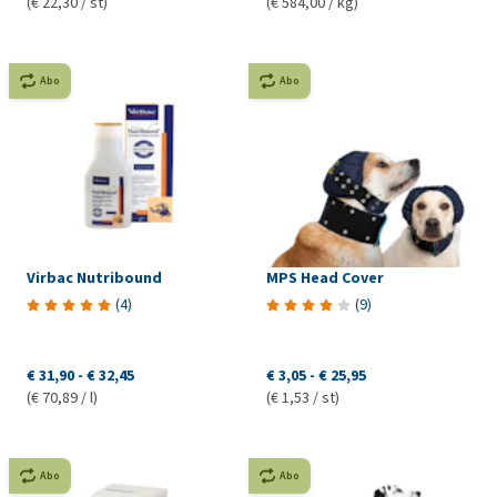
(€ 22,30 / st)
(€ 584,00 / kg)
Abo
Abo
Virbac Nutribound
MPS Head Cover
(
4
)
(
9
)
€ 31,90
-
€ 32,45
€ 3,05
-
€ 25,95
(€ 70,89 / l)
(€ 1,53 / st)
Abo
Abo