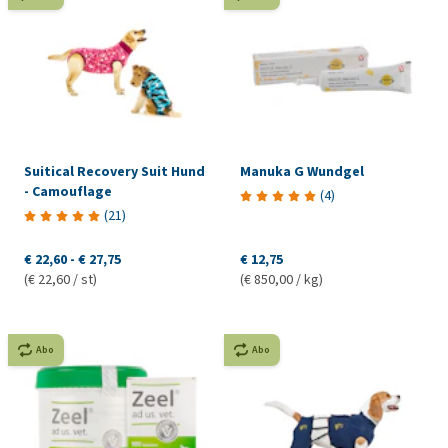
Suitical Recovery Suit Hund
Manuka G Wundgel
- Camouflage
(
4
)
(
21
)
€ 22,60
-
€ 27,75
€ 12,75
(€ 22,60 / st)
(€ 850,00 / kg)
Abo
Abo