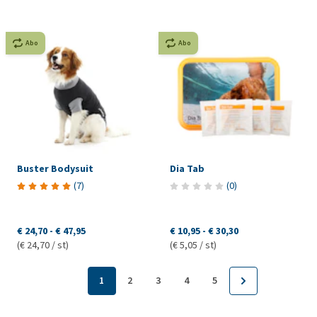
Abo
Abo
Buster Bodysuit
Dia Tab
(
7
)
(
0
)
€ 24,70
-
€ 47,95
€ 10,95
-
€ 30,30
(€ 24,70 / st)
(€ 5,05 / st)
1
2
3
4
5