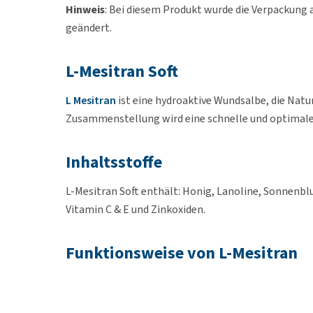
Hinweis
: Bei diesem Produkt wurde die Verpackung
geändert.
L-Mesitran Soft
L Mesitran
ist eine hydroaktive Wundsalbe, die Natu
Zusammenstellung wird eine schnelle und optimale
Inhaltsstoffe
L-Mesitran Soft enthält: Honig, Lanoline, Sonnenblu
Vitamin C & E und Zinkoxiden.
Funktionsweise von L-Mesitran
Wenn die Salbe in Kontakt mit der Wunde kommt, w
Hierdurch wird ein gutes Wundheilungsklima erzeugt.