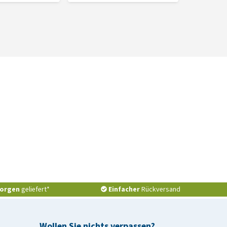
orgen
geliefert*
Einfacher
Rückversand
Wollen Sie nichts verpassen?