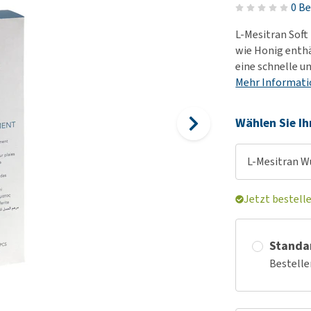
Futter und Trinknapfe
0 B
Ha
Medizinisches Zubehör
Training
Le
L-Mesitran Soft
Alles ansehen
Hundekotbeutel und
Ha
wie Honig enth
Halter
eine schnelle u
Ju
Mehr Informat
Alles ansehen
Ni
Al
Wählen Sie Ih
L-Mesitran W
Jetzt bestell
Standa
Bestelle