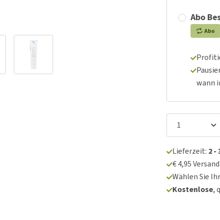
Abo Bes
Abo
Profit
Pausie
wann 
Lieferzeit:
2 -
€ 4,95 Versan
Wählen Sie Ih
Kostenlose
, 