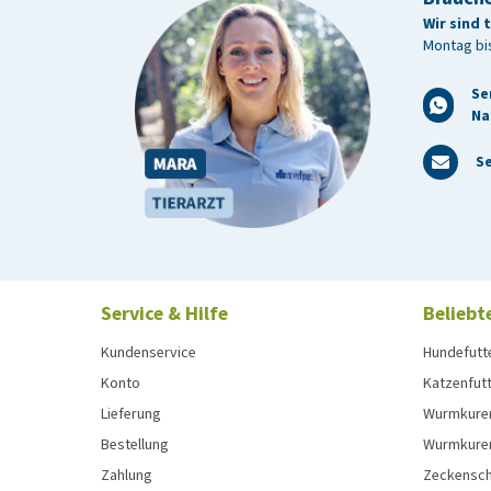
Wir sind 
Montag bis
Se
Na
Se
Service & Hilfe
Beliebt
Kundenservice
Hundefutt
Konto
Katzenfut
Lieferung
Wurmkure
Bestellung
Wurmkure
Zahlung
Zeckensch