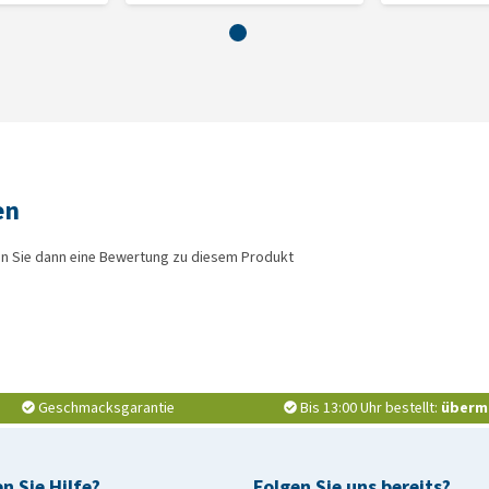
en
n Sie dann eine Bewertung zu diesem Produkt
Geschmacksgarantie
Bis 13:00 Uhr bestellt:
überm
n Sie Hilfe?
Folgen Sie uns bereits?