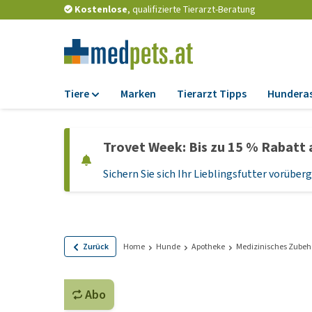
Kostenlose
, qualifizierte Tierarzt-Beratung
Tiere
Marken
Tierarzt Tipps
Hundera
Futter
Trovet Week: Bis zu 15 % Rabatt 
Trockenfutter
Sichern Sie sich Ihr Lieblingsfutter vorübe
Nassfutter
Diätfutter
Welpenfutter und
Leckerlis
Zurück
Home
Hunde
Apotheke
Medizinisches Zubeh
Hypoallergenes
Hundefutter
Abo
Leckerlis