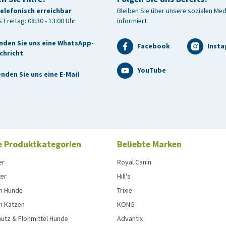
telefonisch erreichbar
Bleiben Sie über unsere sozialen Me
 Freitag: 08:30 - 13:00 Uhr
informiert
nden Sie uns eine WhatsApp-
Facebook
Inst
chricht
YouTube
nden Sie uns eine E-Mail
e Produktkategorien
Beliebte Marken
er
Royal Canin
ter
Hill's
n Hunde
Trixie
n Katzen
KONG
utz & Flohmittel Hunde
Advantix