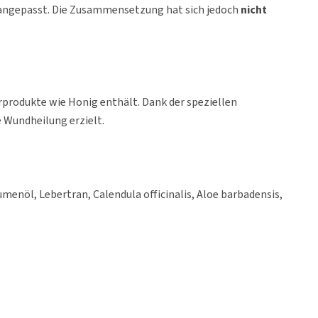
 angepasst. Die Zusammensetzung hat sich jedoch
nicht
rprodukte wie Honig enthält. Dank der speziellen
 Wundheilung erzielt.
menöl, Lebertran, Calendula officinalis, Aloe barbadensis,
ird der Wunde zuerst die Wundfeuchtigkeit entzogen.
 Dieses befördert das Heilen der Haut: die verletzte Haut