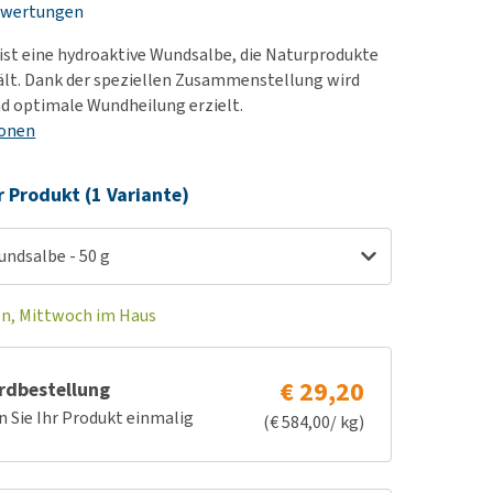
ewertungen
rn-, Nieren- und
berprobleme
 ist eine hydroaktive Wundsalbe, die Naturprodukte
ut-/Fellprobleme und
ält. Dank der speziellen Zusammenstellung wird
nd optimale Wundheilung erzielt.
ckreiz
ionen
erenproblemen
les ansehen
r Produkt (1 Variante)
undsalbe - 50 g
en, Mittwoch im Haus
€ 29,20
rdbestellung
n Sie Ihr Produkt einmalig
(€ 584,00/ kg)