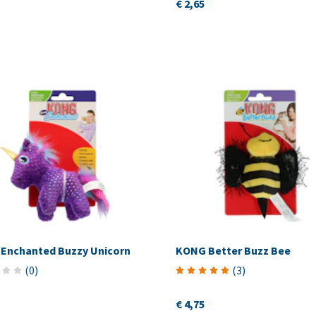
€ 2,65
Enchanted Buzzy Unicorn
KONG Better Buzz Bee
(
0
)
(
3
)
€ 4,75