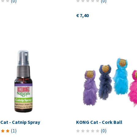
(
0
)
(
0
)
€ 7,40
Cat - Catnip Spray
KONG Cat - Cork Ball
(
1
)
(
0
)