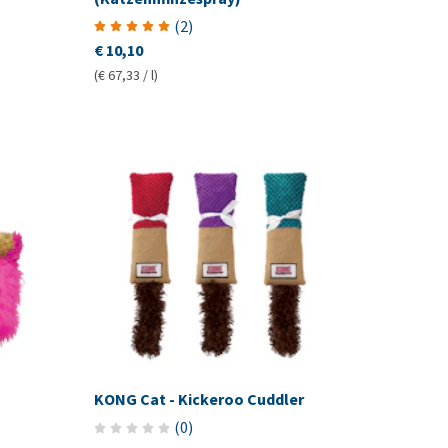
(
2
)
€ 10,10
(€ 67,33 / l)
KONG Cat - Kickeroo Cuddler
(
0
)