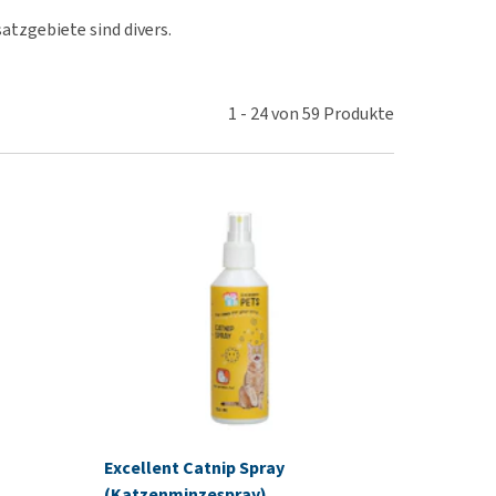
rn-, Nieren- und
tzgebiete sind divers.
berprobleme
ut-/Fellprobleme und
ckreiz
1
-
24
von
59
Produkte
erenproblemen
les ansehen
Excellent Catnip Spray
(Katzenminzespray)