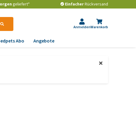
orgen
geliefert*
Einfacher
Rückversand
Anmelden
Warenkorb
edpets Abo
Angebote
krankungen
gstlichkeit, Verhalten
d Stress
emwege und Rachen
strointestinale
robleme
lenkprobleme,
wegungsprobleme und
ftdysplasie