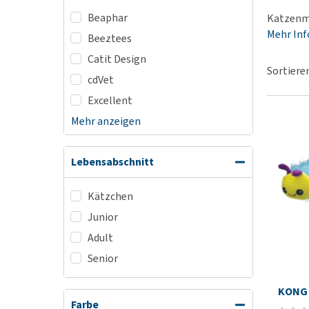
Alles ansehen
Beaphar
Katzenmi
Mehr In
Beeztees
Catit Design
Sortiere
cdVet
Excellent
Mehr anzeigen
Lebensabschnitt
Kätzchen
Junior
Adult
Senior
KONG 
Farbe