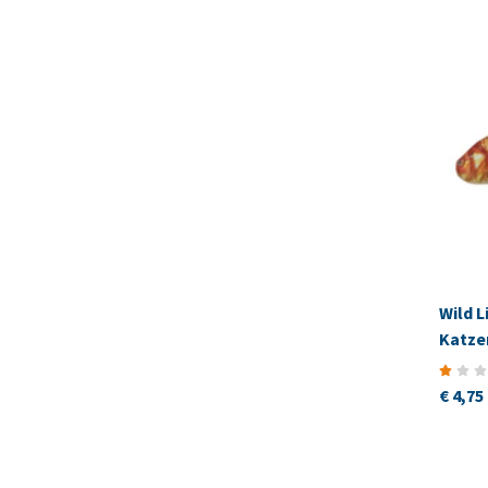
Wild L
Katze
€ 4,75