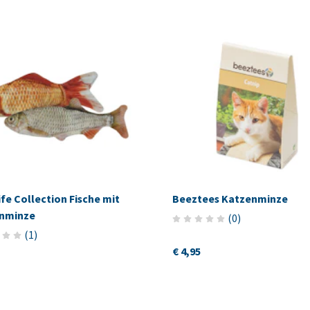
ife Collection Fische mit
Beeztees Katzenminze
nminze
(
0
)
(
1
)
€ 4,95