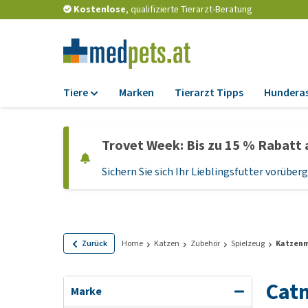
Kostenlose
, qualifizierte Tierarzt-Beratung
Tiere
Marken
Tierarzt Tipps
Hundera
Futter
Trovet Week: Bis zu 15 % Rabatt 
Trockenfutter
Sichern Sie sich Ihr Lieblingsfutter vorübe
Nassfutter
Diätfutter
Welpenfutter und
Leckerlis
Zurück
Home
Katzen
Zubehör
Spielzeug
Katzen
Hypoallergenes
Hundefutter
Catn
Marke
Leckerlis