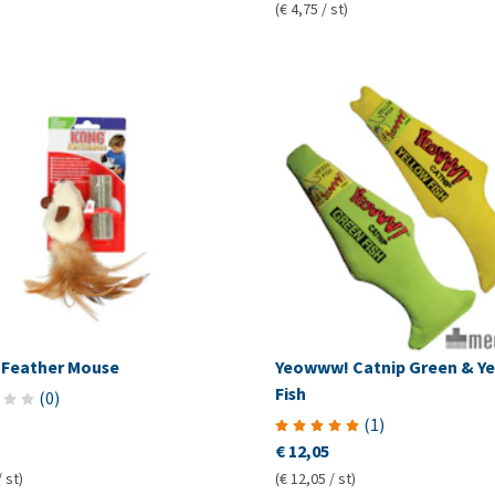
(€ 4,75 / st)
Feather Mouse
Yeowww! Catnip Green & Ye
Fish
(
0
)
(
1
)
€ 12,05
/ st)
(€ 12,05 / st)