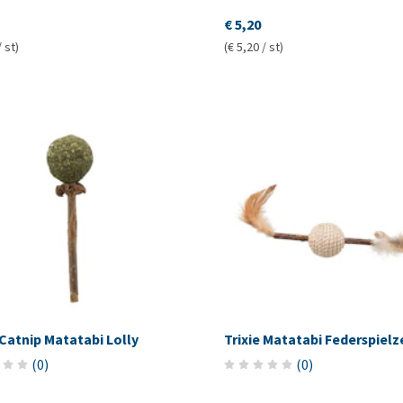
€ 5,20
/ st)
(€ 5,20 / st)
 Catnip Matatabi Lolly
Trixie Matatabi Federspiel
(
0
)
(
0
)