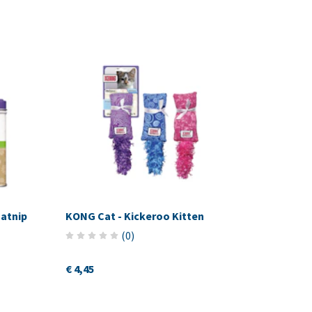
atnip
KONG Cat - Kickeroo Kitten
(
0
)
€ 4,45