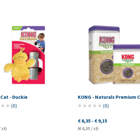
Cat - Duckie
KONG - Naturals Premium C
(
0
)
(
0
)
€ 6,35
-
€ 9,15
/ st)
(€ 6,35 / st)