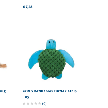
€ 7,35
zeug
KONG Refillables Turtle Catnip
Toy
(
0
)