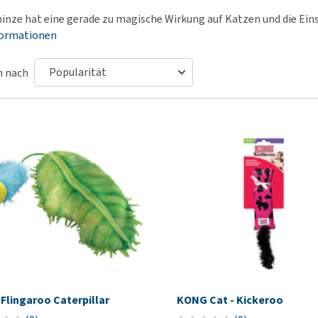
Futter und Trinknapfe
Ha
nze hat eine gerade zu magische Wirkung auf Katzen und die Einsa
Medizinisches Zubehör
Training
Le
formationen
Alles ansehen
Hundekotbeutel und
Ha
Halter
Ju
n nach
Alles ansehen
Ni
Al
Flingaroo Caterpillar
KONG Cat - Kickeroo