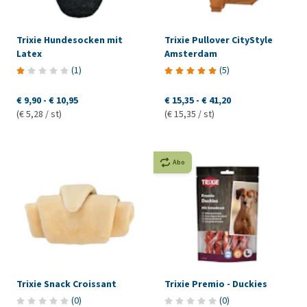
Trixie Hundesocken mit
Trixie Pullover CityStyle
Latex
Amsterdam
(
1
)
(
5
)
€ 9,90
-
€ 10,95
€ 15,35
-
€ 41,20
(€ 5,28 / st)
(€ 15,35 / st)
Abo
Trixie Snack Croissant
Trixie Premio - Duckies
(
0
)
(
0
)