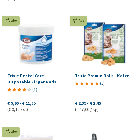
Abo
Abo
Trixie Dental Care
Trixie Premio Rolls - Katze
Disposable Finger Pads
(
1
)
(
1
)
€ 5,90
-
€ 11,55
€ 2,35
-
€ 2,45
(€ 0,12 / st)
(€ 47,00 / kg)
Abo