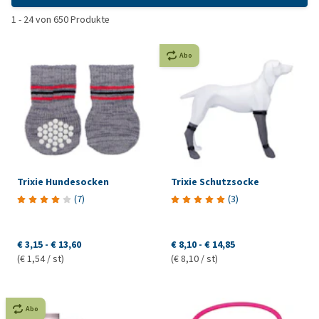
1
-
24
von
650
Produkte
Abo
Trixie Hundesocken
Trixie Schutzsocke
(
7
)
(
3
)
€ 3,15
-
€ 13,60
€ 8,10
-
€ 14,85
(€ 1,54 / st)
(€ 8,10 / st)
Abo