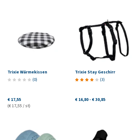
Trixie Wärmekissen
Trixie Stay Geschirr
(
0
)
(
3
)
€ 17,55
€ 16,80
-
€ 30,85
(€ 17,55 / st)