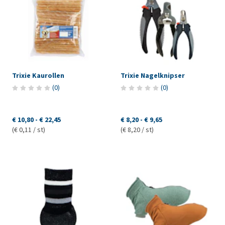
Trixie Kaurollen
Trixie Nagelknipser
(
0
)
(
0
)
€ 10,80
-
€ 22,45
€ 8,20
-
€ 9,65
(€ 0,11 / st)
(€ 8,20 / st)