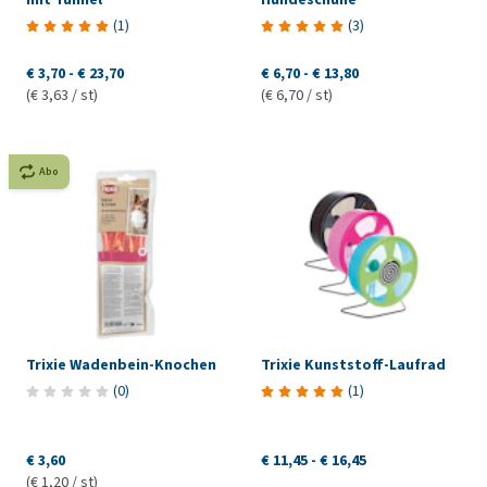
(
1
)
(
3
)
€ 3,70
-
€ 23,70
€ 6,70
-
€ 13,80
(€ 3,63 / st)
(€ 6,70 / st)
Abo
Trixie Wadenbein-Knochen
Trixie Kunststoff-Laufrad
(
0
)
(
1
)
€ 3,60
€ 11,45
-
€ 16,45
(€ 1,20 / st)