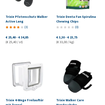
Trixie Pfotenschutz Walker
Trixie Denta Fun Spirulina
Active Lang
Chewing Chips
(
3
)
(
0
)
€ 25,40
-
€ 34,85
€ 3,30
-
€ 23,75
(€ 25,40 / st)
(€ 33,00 / kg)
Trixie 4-Wege Freilauftür
Trixie Walker Care
mit Tunnel
Hundeschuhe