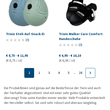
Trixie Steh-Auf-Snack-Ei
Trixie Walker Care Comfort
Hundeschuhe
(
0
)
(
0
)
€ 8,75
-
€ 11,95
€ 6,95
-
€ 16,10
(€ 8,75 / st)
(€ 6,95 / st)
...
1
2
3
4
5
28
Die Produktlinien sind genau auf die Bedürfnisse der Tiere und auch
der Tierhalter abgestimmt. Und mit einer sehr guten Qualität
überzeugt Trixie seine Kunden immer wieder. Viele Produkte entwickelt
der Hersteller selbst. Sie sind sehr robust und überaus langlebig.