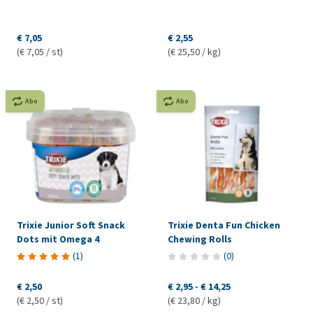
€ 7,05
€ 2,55
(€ 7,05 / st)
(€ 25,50 / kg)
Abo
Abo
Trixie Junior Soft Snack
Trixie Denta Fun Chicken
Dots mit Omega 4
Chewing Rolls
(
1
)
(
0
)
€ 2,50
€ 2,95
-
€ 14,25
(€ 2,50 / st)
(€ 23,80 / kg)