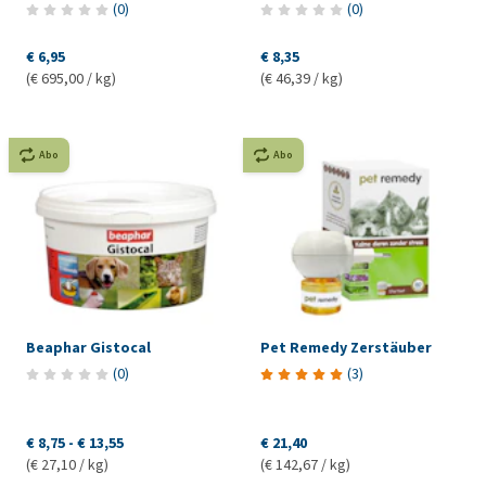
(
0
)
(
0
)
€ 6,95
€ 8,35
(€ 695,00 / kg)
(€ 46,39 / kg)
Abo
Abo
Beaphar Gistocal
Pet Remedy Zerstäuber
(
0
)
(
3
)
€ 8,75
-
€ 13,55
€ 21,40
(€ 27,10 / kg)
(€ 142,67 / kg)