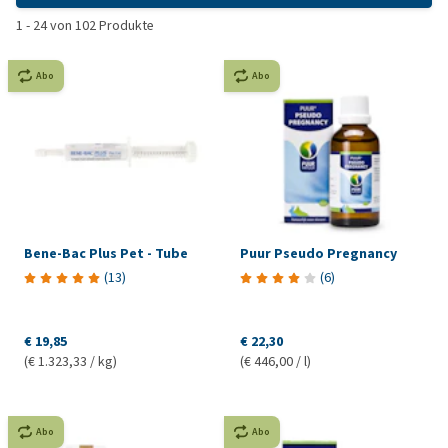
1
-
24
von
102
Produkte
Abo
Abo
Bene-Bac Plus Pet - Tube
Puur Pseudo Pregnancy
(
13
)
(
6
)
€ 19,85
€ 22,30
(€ 1.323,33 / kg)
(€ 446,00 / l)
Abo
Abo