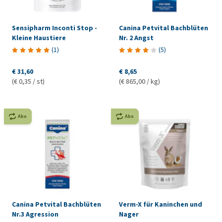
Sensipharm Inconti Stop -
Canina Petvital Bachblüten
Kleine Haustiere
Nr. 2 Angst
(
1
)
(
5
)
€ 31,60
€ 8,65
(€ 0,35 / st)
(€ 865,00 / kg)
Abo
Abo
Canina Petvital Bachblüten
Verm-X für Kaninchen und
Nr.3 Agression
Nager