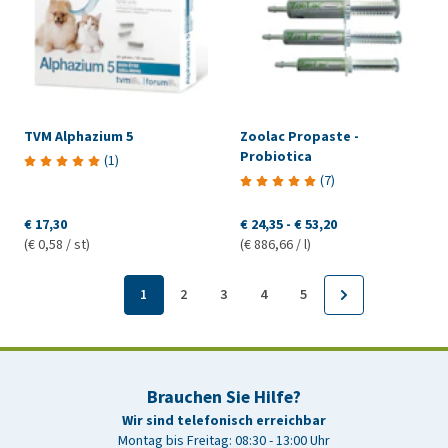
TVM Alphazium 5
Zoolac Propaste -
Probiotica
(
1
)
(
7
)
€ 17,30
€ 24,35
-
€ 53,20
(€ 0,58 / st)
(€ 886,66 / l)
1
2
3
4
5
Brauchen Sie Hilfe?
Wir sind telefonisch erreichbar
Montag bis Freitag: 08:30 - 13:00 Uhr