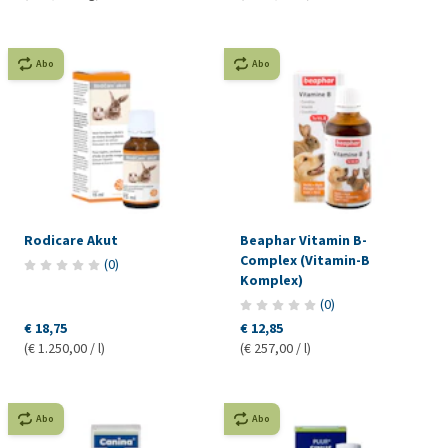
Abo
Abo
Rodicare Akut
Beaphar Vitamin B-
Complex (Vitamin-B
(
0
)
Komplex)
(
0
)
€ 18,75
€ 12,85
(€ 1.250,00 / l)
(€ 257,00 / l)
Abo
Abo