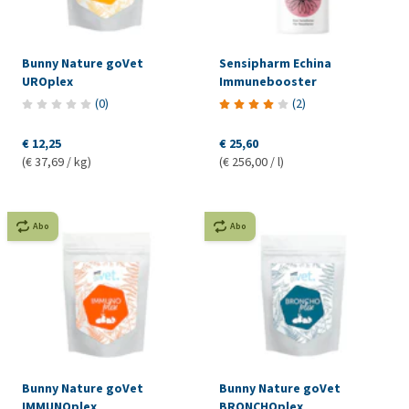
Bunny Nature goVet
Sensipharm Echina
UROplex
Immunebooster
(
0
)
(
2
)
€ 12,25
€ 25,60
(€ 37,69 / kg)
(€ 256,00 / l)
Abo
Abo
Bunny Nature goVet
Bunny Nature goVet
IMMUNOplex
BRONCHOplex