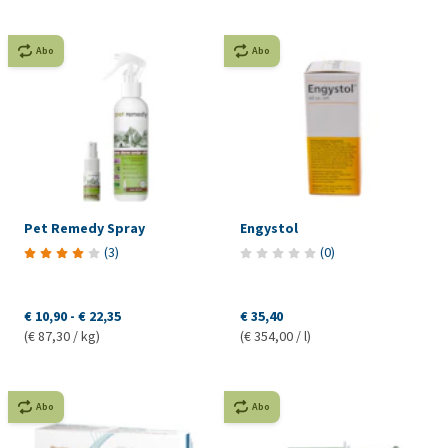
Abo
Abo
Pet Remedy Spray
Engystol
(
3
)
(
0
)
€ 10,90
-
€ 22,35
€ 35,40
(€ 87,30 / kg)
(€ 354,00 / l)
Abo
Abo