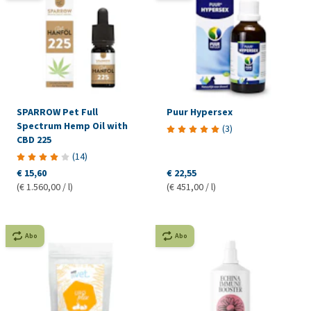
SPARROW Pet Full
Puur Hypersex
Spectrum Hemp Oil with
(
3
)
CBD 225
(
14
)
€ 15,60
€ 22,55
(€ 1.560,00 / l)
(€ 451,00 / l)
Abo
Abo