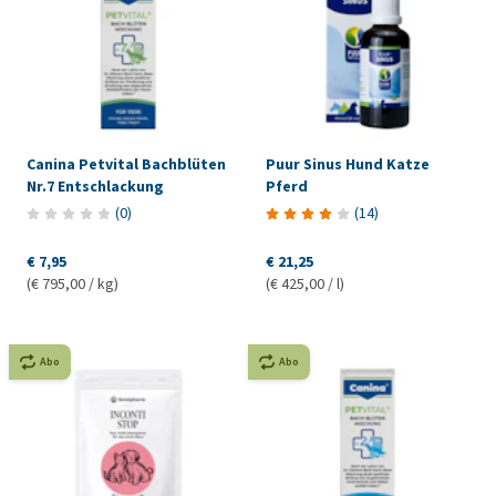
Canina Petvital Bachblüten
Puur Sinus Hund Katze
Nr.7 Entschlackung
Pferd
(
0
)
(
14
)
€ 7,95
€ 21,25
(€ 795,00 / kg)
(€ 425,00 / l)
Abo
Abo