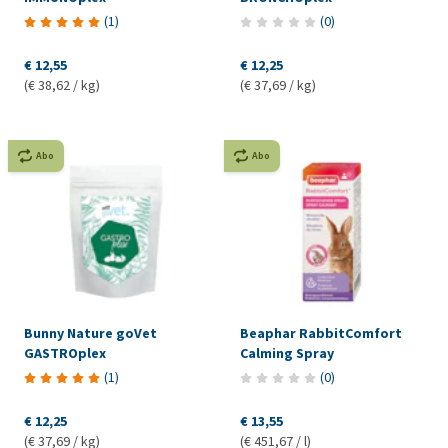
(
1
)
(
0
)
€ 12,55
€ 12,25
(€ 38,62 / kg)
(€ 37,69 / kg)
Abo
Abo
Bunny Nature goVet
Beaphar RabbitComfort
GASTROplex
Calming Spray
(
1
)
(
0
)
€ 12,25
€ 13,55
(€ 37,69 / kg)
(€ 451,67 / l)