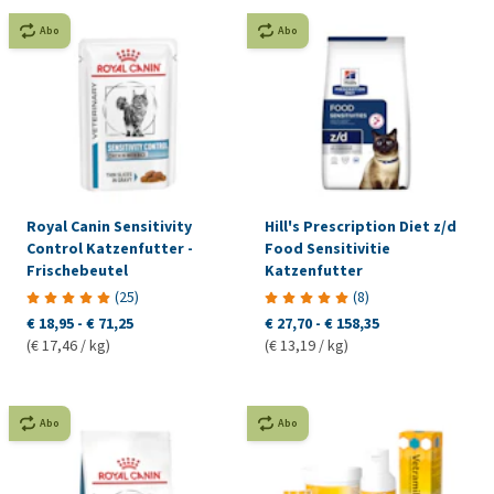
Abo
Abo
Royal Canin Sensitivity
Hill's Prescription Diet z/d
Control Katzenfutter -
Food Sensitivitie
Frischebeutel
Katzenfutter
(
25
)
(
8
)
€ 18,95
-
€ 71,25
€ 27,70
-
€ 158,35
(€ 17,46 / kg)
(€ 13,19 / kg)
Abo
Abo