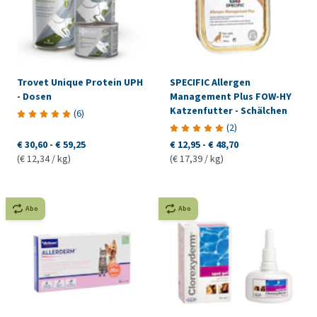
Trovet Unique Protein UPH
SPECIFIC Allergen
- Dosen
Management Plus FOW-HY
Katzenfutter - Schälchen
(
6
)
(
2
)
€ 30,60
-
€ 59,25
€ 12,95
-
€ 48,70
(€ 12,34 / kg)
(€ 17,39 / kg)
Abo
Abo