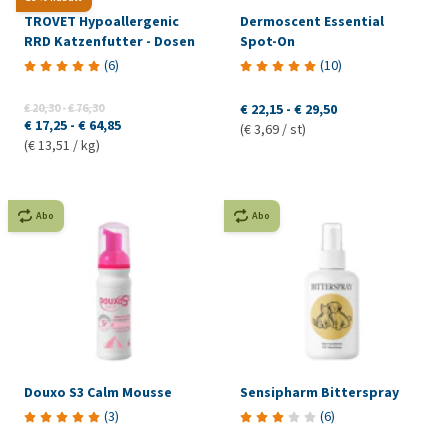
TROVET Hypoallergenic
Dermoscent Essential
RRD Katzenfutter - Dosen
Spot-On
(
6
)
(
10
)
€ 20,30
-
€ 76,30
€ 22,15
-
€ 29,50
€ 17,25
-
€ 64,85
(€ 3,69 / st)
(€ 13,51 / kg)
Abo
Abo
Douxo S3 Calm Mousse
Sensipharm Bitterspray
(
3
)
(
6
)