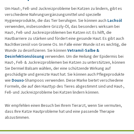
Um Haut-, Fell- und Juckreizprobleme bei Katzen zu lindern, gibt es
verschiedene Nahrungsergänzungsmittel und spezielle
Hygieneprodukte, die das Tier beruhigen. Sie können auch
Lachsöl
verwenden, insbesondere Grizzly-Öl, das besonders wirksam bei
Haut-, Fell- und Juckreizproblemen bei Katzen ist. Es hilft, die
Hautbarriere zu stärken und fördert eine gesunde Haut. Es gibt auch
Nachtkerzenöl von Groene Os. Im Falle einer Wunde ist es wichtig, die
Wunde zu desinfizieren. Sie können
Vetramil-Salbe &
Desinfektionslösung
verwenden. Um die Heilung der Epidermis bei
Haut-, Fell- & Juckreizproblemen bei Katzen zu unterstützen, können
Sie Dermiel Balsam wählen, der eine schützende Wirkung auf
geschädigte und gereizte Haut hat. Sie können auch Pflegeprodukte
wie
Douxo
-Shampoos verwenden. Diese Marke bietet verschiedene
Formeln, die auf den Hauttyp des Tieres abgestimmt sind und Haut-,
Fell- und Juckreizprobleme bei Katzen lindern können.
Wir empfehlen einen Besuch bei Ihrem Tierarzt, wenn Sie vermuten,
dass Ihre Katze Hautprobleme hat und eine passende Therapie
abzustimmen.