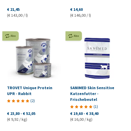
€ 21,45
€ 14,60
(€ 143,00 / l)
(€ 146,00 / l)
Abo
Abo
TROVET Unique Protein
SANIMED Skin Sensitive
UPR - Rabbit
Katzenfutter -
Frischebeutel
(
2
)
(
1
)
€ 23,80
-
€ 52,05
€ 19,60
-
€ 38,40
(€ 9,92 / kg)
(€ 16,00 / kg)