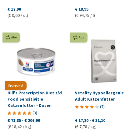
€ 17,90
€ 18,95
(€ 0,60 / st)
(€ 94,75 / l)
Abo
Abo
Sparpaket
Hill's Prescription Diet z/d
Vetality Hypoallergenic
Food Sensitivitie
Adult Katzenfutter
Katzenfutter - Dosen
(
7
)
(
3
)
€ 71,85
-
€ 206,90
€ 17,80
-
€ 31,10
(€ 18,42 / kg)
(€ 7,78 / kg)