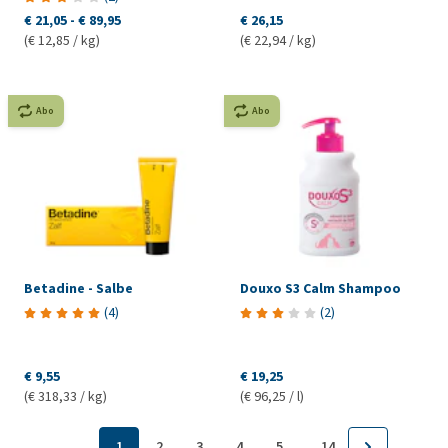
€ 21,05
-
€ 89,95
€ 26,15
(€ 12,85 / kg)
(€ 22,94 / kg)
Abo
Abo
Betadine - Salbe
Douxo S3 Calm Shampoo
(
4
)
(
2
)
€ 9,55
€ 19,25
(€ 318,33 / kg)
(€ 96,25 / l)
...
1
2
3
4
5
14