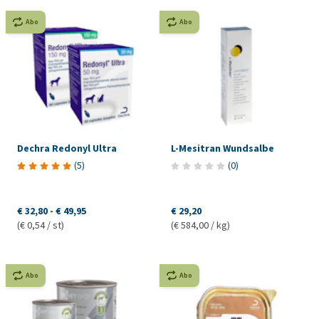
Abo
Abo
Dechra Redonyl Ultra
L-Mesitran Wundsalbe
(
5
)
(
0
)
€ 32,80
-
€ 49,95
€ 29,20
(€ 0,54 / st)
(€ 584,00 / kg)
Abo
Abo