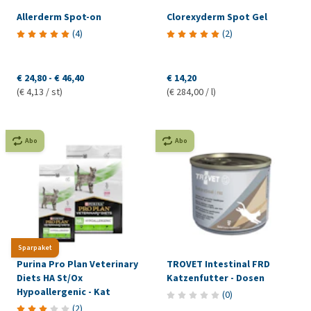
Allerderm Spot-on
Clorexyderm Spot Gel
(
4
)
(
2
)
€ 24,80
-
€ 46,40
€ 14,20
(€ 4,13 / st)
(€ 284,00 / l)
Abo
Abo
Sparpaket
Purina Pro Plan Veterinary
TROVET Intestinal FRD
Diets HA St/Ox
Katzenfutter - Dosen
Hypoallergenic - Kat
(
0
)
(
2
)