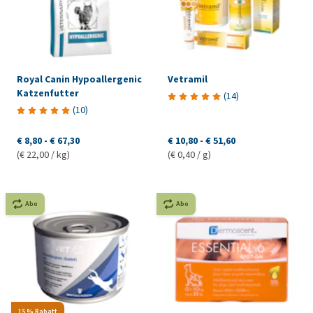
Royal Canin Hypoallergenic
Vetramil
Katzenfutter
(
14
)
(
10
)
€ 8,80
-
€ 67,30
€ 10,80
-
€ 51,60
(€ 22,00 / kg)
(€ 0,40 / g)
Abo
Abo
15 % Rabatt