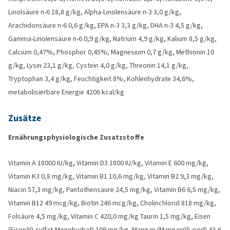
Linolsäure n-6 18,8 g/kg, Alpha-Linolensäure n-3 3,0 g/kg,
Arachidonsäure n-6 0,6 g/kg, EPA n-3 3,3 g/kg, DHA n-3 4,5 g/kg,
Gamma-Linolensäure n-6 0,9 g/kg, Natrium 4,9 g/kg, Kalium 8,5 g/kg,
Calcium 0,47%, Phosphor 0,45%, Magnesium 0,7 g/kg, Methionin 10
g/kg, Lysin 23,1 g/kg, Cystein 4,0 g/kg, Threonin 14,1 g/kg,
Tryptophan 3,4 g/kg, Feuchtigkeit 8%, Kohlenhydrate 34,6%,
metabolisierbare Energie 4206 kcal/kg
Zusätze
Ernährungsphysiologische Zusatzstoffe
Vitamin A 18000 IU/kg, Vitamin D3 1800 IU/kg, Vitamin E 600 mg/kg,
Vitamin K3 0,8 mg/kg, Vitamin B1 10,6 mg/kg, Vitamin B2 9,3 mg/kg,
Niacin 57,3 mg/kg, Pantothensäure 24,5 mg/kg, Vitamin B6 6,5 mg/kg,
Vitamin B12 49 mcg/kg, Biotin 246 mcg/kg, Cholinchlorid 818 mg/kg,
Folsäure 4,5 mg/kg, Vitamin C 420,0 mg/kg Taurin 1,5 mg/kg, Eisen
(Eisen(II)-sulfat-Monohydrat) 109 mg/kg, Mangan (Mangan(II)-oxid) 43,6