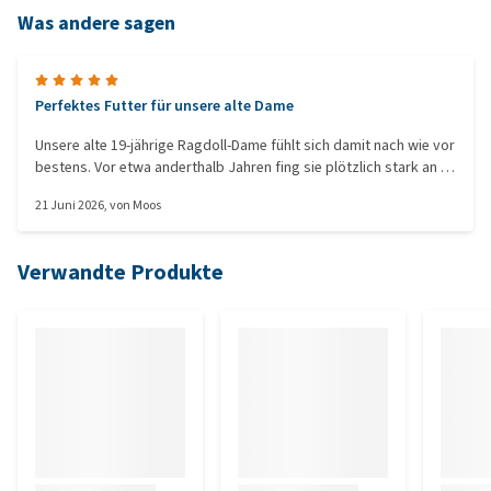
Was andere sagen
Perfektes Futter für unsere alte Dame
Unsere alte 19-jährige Ragdoll-Dame fühlt sich damit nach wie vor
bestens. Vor etwa anderthalb Jahren fing sie plötzlich stark an zu
kratzen, bekam kahle Stellen und ihr Kot roch ziemlich übel 🙃🤣.
21 Juni 2026
, von
Moos
Seit sie Vetality Hypoallergenic Cat bekommt, hat sie wieder ein
volles Fell und ihr Kot riecht fast geruchlos.
Verwandte Produkte