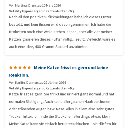
Von
Martina
,
Dienstag 10 März 2026
Vetality Hypoallergenic Katzenfutter - 2kg
Nach all den positiven Rückmeldungen habe ich dieses Futter
bestellt, und kein Bissen wird davon genommen. Ich habe die
Kroketten noch eine Weile stehen lassen, aber alle vier meiner
Katzen ignorieren dieses Futter völlig... seufz. Vielleicht wäre es
auch eine Idee, 400-Gramm-Sackerl anzubieten.
Meine Katze frisst es gern und keine
Reaktion.
Von
Karlijn
,
Donnerstag 22 Jänner 2026
Vetality Hypoallergenic Katzenfutter - 4kg
Katze frisst es gern. Sie trinkt und uriniert ganz normal und hat
normalen Stuhlgang. Auch keine allergischen Hautreaktionen
oder tränenden Augen bzw. Nase. Alles in allem also sehr gutes
Trockenfutter. Ich finde die Stückchen allerdings etwas klein.
Meine Katze kann sie einfach herunterschlucken – sie dürften für