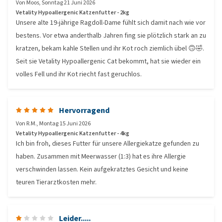
Von
Moos
,
Sonntag 21 Juni 2026
Vetality Hypoallergenic Katzenfutter - 2kg
Unsere alte 19-jährige Ragdoll-Dame fühlt sich damit nach wie vor
bestens. Vor etwa anderthalb Jahren fing sie plötzlich stark an zu
kratzen, bekam kahle Stellen und ihr Kot roch ziemlich übel 🙃🤣.
Seit sie Vetality Hypoallergenic Cat bekommt, hat sie wieder ein
volles Fell und ihr Kot riecht fast geruchlos.
Hervorragend
Von
R.M.
,
Montag 15 Juni 2026
Vetality Hypoallergenic Katzenfutter - 4kg
Ich bin froh, dieses Futter für unsere Allergiekatze gefunden zu
haben. Zusammen mit Meerwasser (1:3) hat es ihre Allergie
verschwinden lassen. Kein aufgekratztes Gesicht und keine
teuren Tierarztkosten mehr.
Leider.....