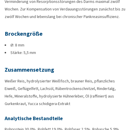
Verminderung von Resorptionsstörungen des Darms maximal zwölf
Wochen. Zur Kompensation von Verdauungsstörungen zunächst bis zu
zwölf Wochen und lebenslang bei chronischer Pankreasinsuffizienz.
Brockengröße
Ø: 8 mm
Stärke: 5,5 mm
Zusammensetzung
Weißer Reis, hydrolysierter Weißfisch, brauner Reis, pflanzliches
Eiweiß, Geflügelfett, Lachsöl, Rübentrockenschnitzel, Rindertalg,
Hefe, Mineralstoffe, hydrolysierte Hühnerleber, Öl (raffiniert) aus
Gurkenkraut, Yucca schidigera-Extrakt
Analytische Bestandteile
Rohprotein 30,0%, Rohfett 19,0%, Rohfaser 2,5%, Rohasche 5,9%,