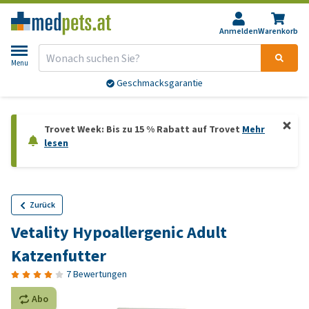
Anmelden
Warenkorb
Menu
Geschmacksgarantie
Trovet Week: Bis zu 15 % Rabatt auf Trovet
Mehr
lesen
Zurück
Vetality Hypoallergenic Adult
Katzenfutter
7 Bewertungen
Abo