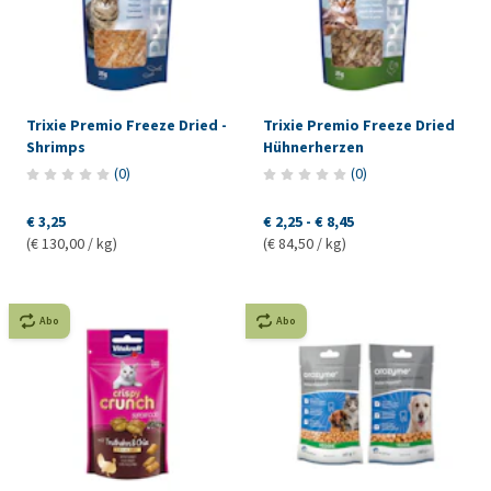
Trixie Premio Freeze Dried -
Trixie Premio Freeze Dried
Shrimps
Hühnerherzen
(
0
)
(
0
)
€ 3,25
€ 2,25
-
€ 8,45
(€ 130,00 / kg)
(€ 84,50 / kg)
Abo
Abo