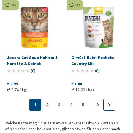
Abo
Abo
Josera Cat Soup Huhn mit
GimCat Nutri Pockets -
Karotte & Spinat
Country Mix
(
0
)
(
0
)
€ 0,95
€ 1,80
(€ 0,74 / kg)
(€ 12,00 / kg)
...
1
2
3
4
5
9
Welche Katze mag nicht gern etwas Leckeres? Obwohl Katzen als
wählerische Esser bekannt sind, gibt es etwas für den Geschmack