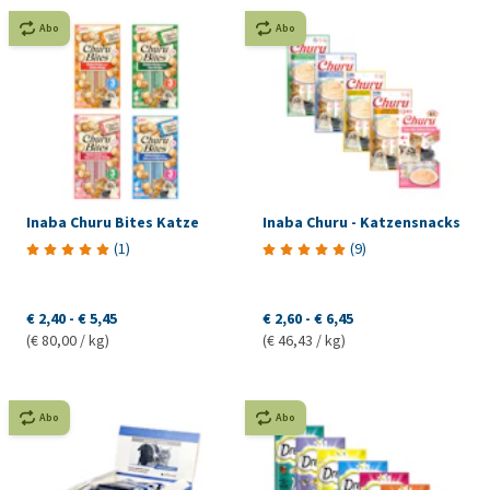
Abo
Abo
Inaba Churu Bites Katze
Inaba Churu - Katzensnacks
(
1
)
(
9
)
€ 2,40
-
€ 5,45
€ 2,60
-
€ 6,45
(€ 80,00 / kg)
(€ 46,43 / kg)
Abo
Abo