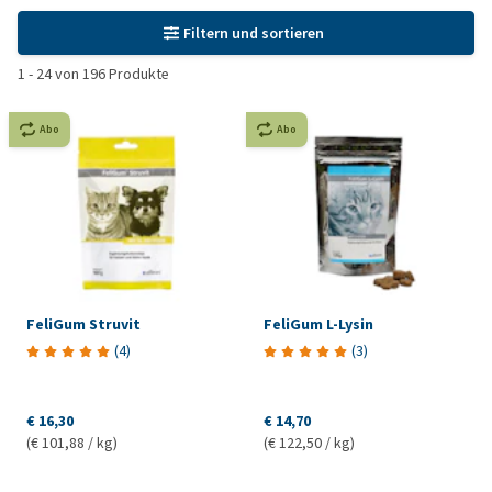
Filtern und sortieren
1
-
24
von
196
Produkte
Abo
Abo
FeliGum Struvit
FeliGum L-Lysin
(
4
)
(
3
)
€ 16,30
€ 14,70
(€ 101,88 / kg)
(€ 122,50 / kg)