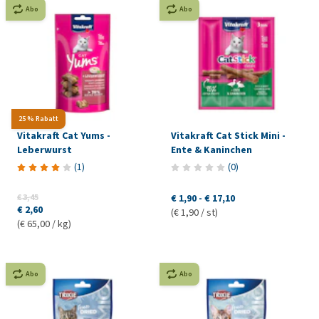
Abo
Abo
25 % Rabatt
Vitakraft Cat Yums -
Vitakraft Cat Stick Mini -
Leberwurst
Ente & Kaninchen
(
1
)
(
0
)
€ 3,45
€ 1,90
-
€ 17,10
€ 2,60
(€ 1,90 / st)
(€ 65,00 / kg)
Abo
Abo