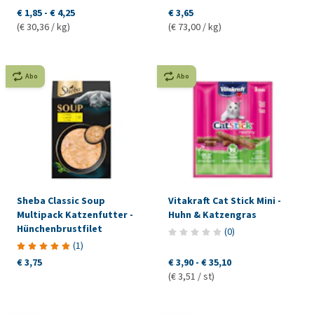
€ 1,85
-
€ 4,25
€ 3,65
(€ 30,36 / kg)
(€ 73,00 / kg)
Abo
Abo
Sheba Classic Soup
Vitakraft Cat Stick Mini -
Multipack Katzenfutter -
Huhn & Katzengras
Hünchenbrustfilet
(
0
)
(
1
)
€ 3,75
€ 3,90
-
€ 35,10
(€ 3,51 / st)