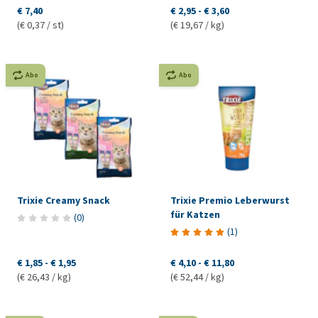
€ 7,40
€ 2,95
-
€ 3,60
(€ 0,37 / st)
(€ 19,67 / kg)
Abo
Abo
Trixie Creamy Snack
Trixie Premio Leberwurst
für Katzen
(
0
)
(
1
)
€ 1,85
-
€ 1,95
€ 4,10
-
€ 11,80
(€ 26,43 / kg)
(€ 52,44 / kg)