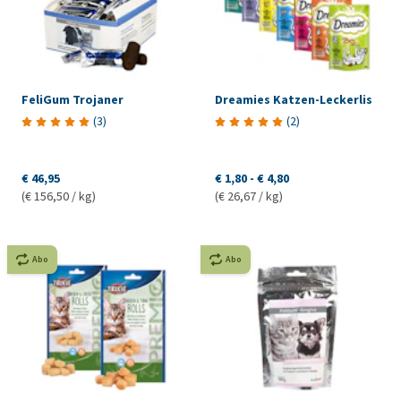
FeliGum Trojaner
Dreamies Katzen-Leckerlis
(
3
)
(
2
)
€ 46,95
€ 1,80
-
€ 4,80
(€ 156,50 / kg)
(€ 26,67 / kg)
Abo
Abo