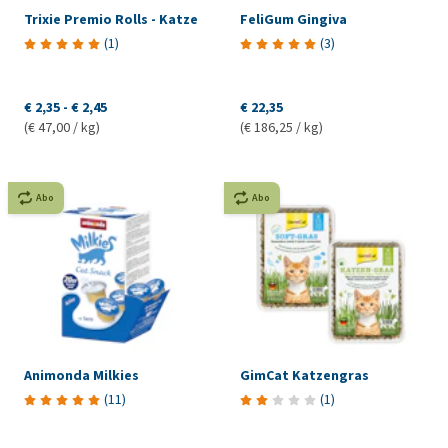
Trixie Premio Rolls - Katze
FeliGum Gingiva
(
1
)
(
3
)
€ 2,35
-
€ 2,45
€ 22,35
(€ 47,00 / kg)
(€ 186,25 / kg)
Abo
Abo
Animonda Milkies
GimCat Katzengras
(
11
)
(
1
)