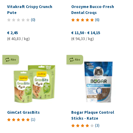
Vitakraft Crispy Crunch
Orozyme Bucco-Fresh
Pute
Dental Croqs
(
0
)
(
6
)
€ 2,45
€ 11,50
-
€ 14,15
(€ 40,83 / kg)
(€ 94,33 / kg)
Abo
Abo
GimCat GrasBits
Bogar Plaque Control
Sticks - Katze
(
1
)
(
3
)