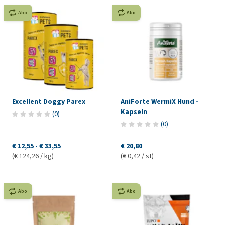
Abo
Abo
Excellent Doggy Parex
AniForte WermiX Hund -
Kapseln
(
0
)
(
0
)
€ 12,55
-
€ 33,55
€ 20,80
(€ 124,26 / kg)
(€ 0,42 / st)
Abo
Abo