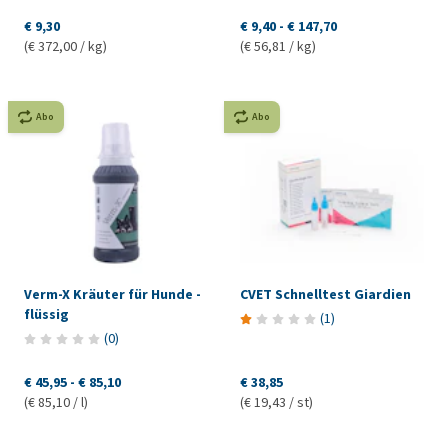
€ 9,30
€ 9,40
-
€ 147,70
(€ 372,00 / kg)
(€ 56,81 / kg)
Abo
Abo
Verm-X Kräuter für Hunde -
CVET Schnelltest Giardien
flüssig
(
1
)
(
0
)
€ 45,95
-
€ 85,10
€ 38,85
(€ 85,10 / l)
(€ 19,43 / st)