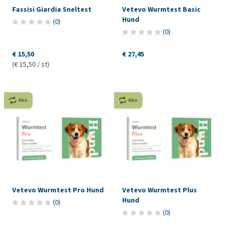
Fassisi Giardia Sneltest
Vetevo Wurmtest Basic
Hund
(
0
)
(
0
)
€ 15,50
€ 27,45
(€ 15,50 / st)
Abo
Abo
Vetevo Wurmtest Pro Hund
Vetevo Wurmtest Plus
Hund
(
0
)
(
0
)