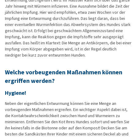
Entwurmung durchgeführt wird. Ihr Haustier kann sich über das ganze
Jahr hinweg mit Würmern infizieren. Eine Ausnahme bildet die Zeit der
jährlichen Impfung. Hier wird empfohlen, etwa zwei Wochen vor der
Impfung eine Entwurmung durchzuführen. Das liegt daran, dass bei
einer eventuellen Wurminfektion das Abwehrsystem des Hundes stark
geschwächt ist. Erfolgt bei geschwächtem Allgemeinzustand eine
Impfung, kann die Reaktion gegen die Impfstoffe sehr ausgeprägt
ausfallen. Das heißt im Klartext: Die Menge an Antikörpern, die bei einer
Impfung vom Körper abgegeben wird, ist in der Regel deutlich
niedriger bei kurz zuvor entwurmten Hunden.
Welche vorbeugenden Maßnahmen können
ergriffen werden?
Hygiene!
Neben der eigentlichen Entwurmung können Sie eine Menge an
vorbeugenden Maßnahmen ergreifen. Ein wichtiger Aspekt dabei ist,
die Kontaktwahrscheinlichkeit zwischen Hund und Wurmeiern zu
minimieren. Entfernen Sie den Kot Ihres Hundes sofort und werfen Sie
ihn keinesfalls in die Biotonne oder auf den Kompost! Decken Sie am
besten die Sandkästen Ihrer Kinder mit einem sicheren Deckel ab und