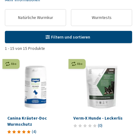
Natürliche Wurmkur
Wurmtests
Filtern und sortieren
1
-
15
von
15
Produkte
Abo
Abo
Canina Kräuter-Doc
Verm-X Hunde - Leckerlis
Wurmschutz
(
0
)
(
4
)