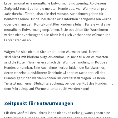
Lebensmonat eine monatliche Entwurmung notwendig. Ab diesem
Zeitpunkt reicht es für die meisten Hunde aus, vier Wurmkuren pro
Jahr durchzuführen, also alle drei Monate. Ausnahmen gelten für
beutefressende Hunde, bei denen eine Infektion nachgewiesen wurde
oder die in innigem Kontakt mit Kleinkindern stehen. Für sie wird eine
monatliche Entwurmung empfohlen. Bitte beachten Sie: Wurmkuren
wirken nicht vorbeugend! Sie töten lediglich vorhandene Würmer und
Larvenstadien ab.
Wägen Sie sich nicht in Sicherheit, denn Wurmeier und -larven
sind
nicht
mit bloßem Auge erkennbar. Bei nahezu allen Wurmarten
sind die (toten) Würmer erst nach der Wurmbehandlung im Kot des
Hundes erkennbar. Eine Ausnahme hierbei bilden die Bandwürmer,
deren einzelne, Reiskörnern ähnelnde Glieder im Kot oder Fell des
Hundes gefunden werden können. Im Zweifelsfall fragen Sie Ihren
Tierarzt nach einer Stuhluntersuchung, bei der der Kot des Hundes mit
dem Mikroskop auf Wurmeier untersucht werden kann!
Zeitpunkt für Entwurmungen
Für den Großteil des Jahres ist es nicht von Belang, wann genau eine