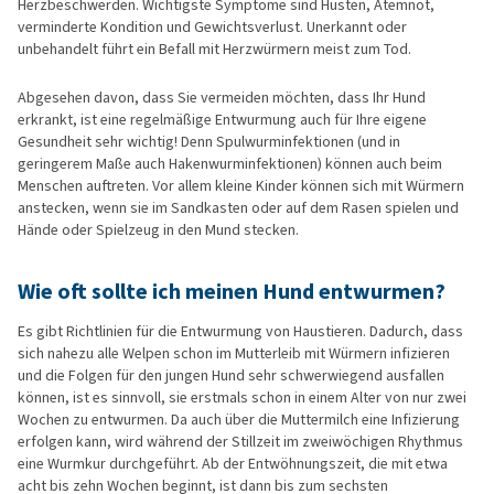
Herzbeschwerden. Wichtigste Symptome sind Husten, Atemnot,
verminderte Kondition und Gewichtsverlust. Unerkannt oder
unbehandelt führt ein Befall mit Herzwürmern meist zum Tod.
Abgesehen davon, dass Sie vermeiden möchten, dass Ihr Hund
erkrankt, ist eine regelmäßige Entwurmung auch für Ihre eigene
Gesundheit sehr wichtig! Denn Spulwurminfektionen (und in
geringerem Maße auch Hakenwurminfektionen) können auch beim
Menschen auftreten. Vor allem kleine Kinder können sich mit Würmern
anstecken, wenn sie im Sandkasten oder auf dem Rasen spielen und
Hände oder Spielzeug in den Mund stecken.
Wie oft sollte ich meinen Hund entwurmen?
Es gibt Richtlinien für die Entwurmung von Haustieren. Dadurch, dass
sich nahezu alle Welpen schon im Mutterleib mit Würmern infizieren
und die Folgen für den jungen Hund sehr schwerwiegend ausfallen
können, ist es sinnvoll, sie erstmals schon in einem Alter von nur zwei
Wochen zu entwurmen. Da auch über die Muttermilch eine Infizierung
erfolgen kann, wird während der Stillzeit im zweiwöchigen Rhythmus
eine Wurmkur durchgeführt. Ab der Entwöhnungszeit, die mit etwa
acht bis zehn Wochen beginnt, ist dann bis zum sechsten