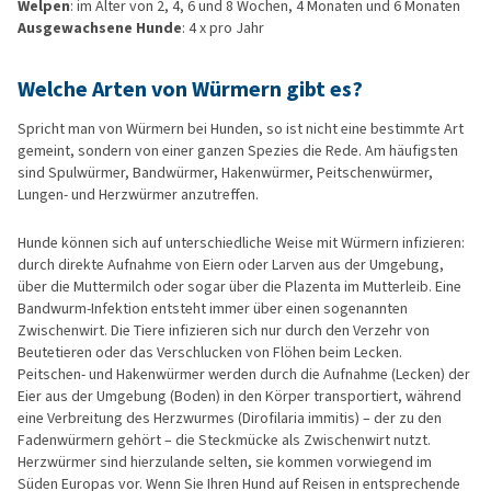
Welpen
: im Alter von 2, 4, 6 und 8 Wochen, 4 Monaten und 6 Monaten
Ausgewachsene Hunde
: 4 x pro Jahr
Welche Arten von Würmern gibt es?
Spricht man von Würmern bei Hunden, so ist nicht eine bestimmte Art
gemeint, sondern von einer ganzen Spezies die Rede. Am häufigsten
sind Spulwürmer, Bandwürmer, Hakenwürmer, Peitschenwürmer,
Lungen- und Herzwürmer anzutreffen.
Hunde können sich auf unterschiedliche Weise mit Würmern infizieren:
durch direkte Aufnahme von Eiern oder Larven aus der Umgebung,
über die Muttermilch oder sogar über die Plazenta im Mutterleib. Eine
Bandwurm-Infektion entsteht immer über einen sogenannten
Zwischenwirt. Die Tiere infizieren sich nur durch den Verzehr von
Beutetieren oder das Verschlucken von Flöhen beim Lecken.
Peitschen- und Hakenwürmer werden durch die Aufnahme (Lecken) der
Eier aus der Umgebung (Boden) in den Körper transportiert, während
eine Verbreitung des Herzwurmes (Dirofilaria immitis) – der zu den
Fadenwürmern gehört – die Steckmücke als Zwischenwirt nutzt.
Herzwürmer sind hierzulande selten, sie kommen vorwiegend im
Süden Europas vor. Wenn Sie Ihren Hund auf Reisen in entsprechende