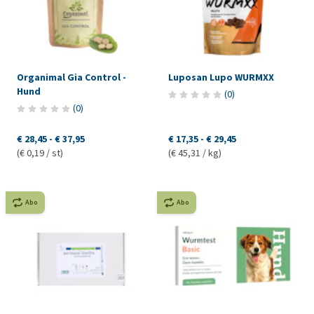
Organimal Gia Control -
Luposan Lupo WURMXX
Hund
(
0
)
(
0
)
€ 28,45
-
€ 37,95
€ 17,35
-
€ 29,45
(€ 0,19 / st)
(€ 45,31 / kg)
Abo
Abo