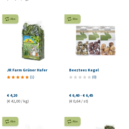
Abo
Abo
JR Farm Grüner Hafer
Beeztees Kegel
(
1
)
(
0
)
€ 4,20
€ 6,40
-
€ 6,45
(€ 42,00 / kg)
(€ 0,64 / st)
Abo
Abo