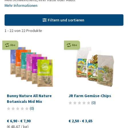
Mehr Informationen
Filtern und sortieren
1
-
22
von
22
Produkte
Abo
Abo
Bunny Nature All Nature
JR Farm Gemüse-Chips
Botanicals Mid Mix
(
0
)
(
0
)
€ 6,90
-
€ 7,90
€ 2,50
-
€ 3,65
(€ 48,67 / kg)