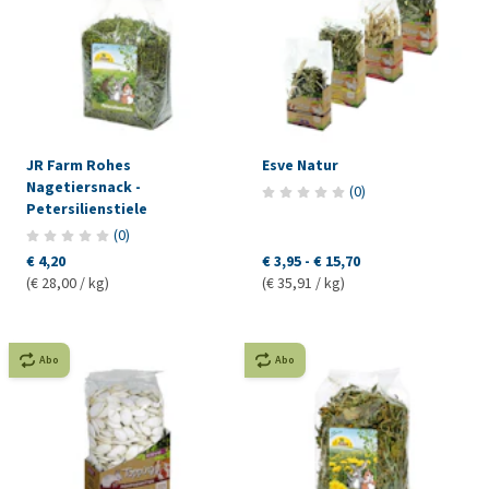
JR Farm Rohes
Esve Natur
Nagetiersnack -
(
0
)
Petersilienstiele
(
0
)
€ 4,20
€ 3,95
-
€ 15,70
(€ 28,00 / kg)
(€ 35,91 / kg)
Abo
Abo