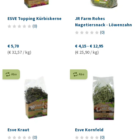
ESVE Topping Kürbiskerne
JR Farm Rohes
Nagetiersnack - Löwenzahn
(
0
)
(
0
)
€ 5,70
€ 4,15
-
€ 12,95
(€ 32,57 / kg)
(€ 25,90 / kg)
Abo
Abo
Esve Kraut
Esve Kornfeld
(
0
)
(
0
)