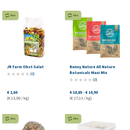
Abo
Abo
JR Farm Obst-Salat
Bunny Nature All Nature
Botanicals Maxi Mix
(
0
)
(
0
)
€ 2,60
€ 10,85
-
€ 10,90
(€ 13,00 / kg)
(€ 27,13 / kg)
Abo
Abo