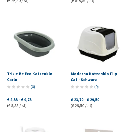
(€ 26,30 / st)
(€ 615,80 / st)
Trixie Be Eco Katzenklo
Moderna Katzenklo Flip
Carlo
Cat - Schwarz
(
0
)
(
0
)
€ 8,55
-
€ 9,75
€ 23,70
-
€ 29,50
(€ 8,55 / st)
(€ 29,50 / st)