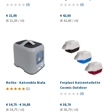
(
0
)
(
0
)
€ 21,05
€ 42,65
(€ 21,05 / st)
(€ 42,65 / st)
Rotho - Katzenklo Biala
Ferplast Katzentoilette
Cosmic Outdoor
(
1
)
(
0
)
€ 34,75
-
€ 36,85
€ 38,70
(€ 34,75 / st)
(€ 38,70 / st)