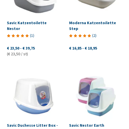
Savic Katzentoilette
Moderna Katzentoilette
Nestor
Step
(
1
)
(
2
)
€ 23,50
-
€ 39,75
€ 16,85
-
€ 18,95
(€ 23,50 / st)
Savic Duchesse Litter Box -
Savic Nestor Earth