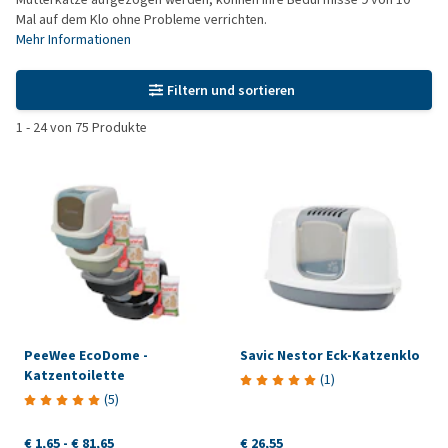
Mal auf dem Klo ohne Probleme verrichten.
Mehr Informationen
Filtern und sortieren
1
-
24
von
75
Produkte
PeeWee EcoDome -
Savic Nestor Eck-Katzenklo
Katzentoilette
(
1
)
(
5
)
€ 1,65
-
€ 81,65
€ 26,55