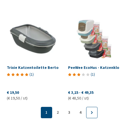
Trixie Katzentoilette Berto
PeeWee EcoHus - Katzenklo
(
1
)
(
1
)
€ 19,50
€ 3,15
-
€ 49,35
(€ 19,50 / st)
(€ 48,50 / st)
1
2
3
4