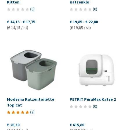
Kitten
Katzenklo
(
0
)
(
0
)
€ 14,15
-
€ 17,75
€ 19,85
-
€ 22,80
(€ 14,15 / st)
(€ 19,85 / st)
Moderna Katzentoilette
PETKIT PuraMax Katze 2
Top Cat
(
0
)
(
2
)
€ 26,30
€ 615,80