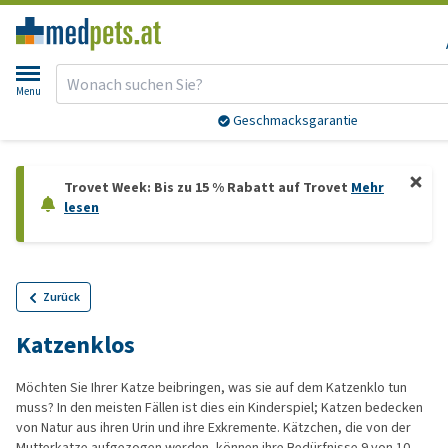
Menu
Bis 13:00 Uhr bestellt:
übermorgen
geliefert*
Trovet Week: Bis zu 15 % Rabatt auf Trovet
Mehr
lesen
Zurück
Katzenklos
Möchten Sie Ihrer Katze beibringen, was sie auf dem Katzenklo tun
muss? In den meisten Fällen ist dies ein Kinderspiel; Katzen bedecken
von Natur aus ihren Urin und ihre Exkremente. Kätzchen, die von der
Mutterkatze aufgezogen werden, können ihre Bedürfnisse 9 von 10