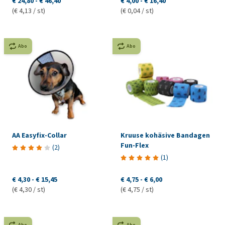
€ 24,80
-
€ 46,40
€ 4,00
-
€ 16,40
(€ 4,13 / st)
(€ 0,04 / st)
Abo
Abo
AA Easyfix-Collar
Kruuse kohäsive Bandagen
Fun-Flex
(
2
)
(
1
)
€ 4,30
-
€ 15,45
€ 4,75
-
€ 6,00
(€ 4,30 / st)
(€ 4,75 / st)
Abo
Abo