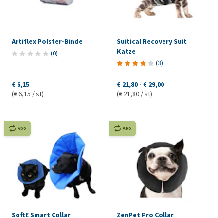
Artiflex Polster-Binde
Suitical Recovery Suit
Katze
(
0
)
(
3
)
€ 6,15
€ 21,80
-
€ 29,00
(€ 6,15 / st)
(€ 21,80 / st)
Abo
Abo
SoftE Smart Collar
ZenPet Pro Collar