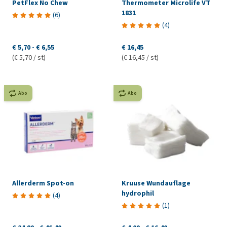
PetFlex No Chew
Thermometer Microlife VT
1831
(
6
)
(
4
)
€ 5,70
-
€ 6,55
€ 16,45
(€ 5,70 / st)
(€ 16,45 / st)
Abo
Abo
Allerderm Spot-on
Kruuse Wundauflage
hydrophil
(
4
)
(
1
)