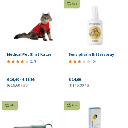
Abo
Medical Pet Shirt Katze
Sensipharm Bitterspray
(
17
)
(
6
)
€ 16,60
-
€ 18,95
€ 14,60
(€ 16,60 / st)
(€ 146,00 / l)
Abo
Abo