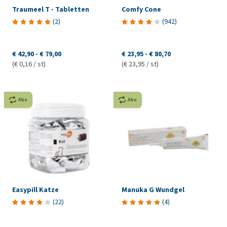
Traumeel T - Tabletten
Comfy Cone
(
2
)
(
942
)
€ 42,90
-
€ 79,00
€ 23,95
-
€ 80,70
(€ 0,16 / st)
(€ 23,95 / st)
Abo
Abo
Easypill Katze
Manuka G Wundgel
(
22
)
(
4
)