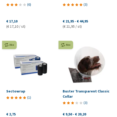
(
6
)
(
3
)
€ 17,10
€ 21,95
-
€ 44,95
(€ 17,10 / st)
(€ 21,95 / st)
Abo
Abo
Sectowrap
Buster Transparent Classic
Collar
(
1
)
(
3
)
€ 2,75
€ 9,50
-
€ 20,20