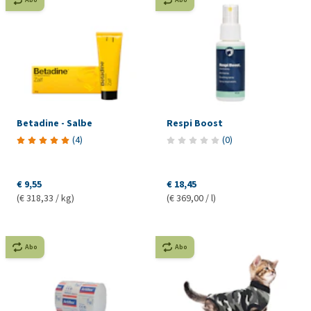
Betadine - Salbe
Respi Boost
(
4
)
(
0
)
€ 9,55
€ 18,45
(€ 318,33 / kg)
(€ 369,00 / l)
Abo
Abo