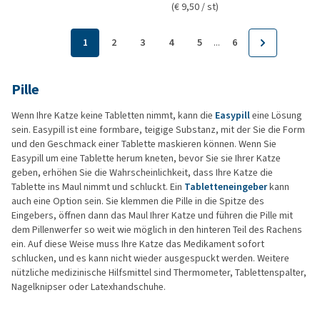
(€ 9,50 / st)
...
1
2
3
4
5
6
Pille
Wenn Ihre Katze keine Tabletten nimmt, kann die
Easypill
eine Lösung
sein. Easypill ist eine formbare, teigige Substanz, mit der Sie die Form
und den Geschmack einer Tablette maskieren können. Wenn Sie
Easypill um eine Tablette herum kneten, bevor Sie sie Ihrer Katze
geben, erhöhen Sie die Wahrscheinlichkeit, dass Ihre Katze die
Tablette ins Maul nimmt und schluckt. Ein
Tabletteneingeber
kann
auch eine Option sein. Sie klemmen die Pille in die Spitze des
Eingebers, öffnen dann das Maul Ihrer Katze und führen die Pille mit
dem Pillenwerfer so weit wie möglich in den hinteren Teil des Rachens
ein. Auf diese Weise muss Ihre Katze das Medikament sofort
schlucken, und es kann nicht wieder ausgespuckt werden. Weitere
nützliche medizinische Hilfsmittel sind Thermometer, Tablettenspalter,
Nagelknipser oder Latexhandschuhe.