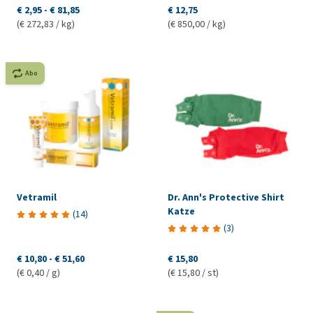
€ 2,95
-
€ 81,85
€ 12,75
(€ 272,83 / kg)
(€ 850,00 / kg)
Abo
Vetramil
Dr. Ann's Protective Shirt
Katze
(
14
)
(
3
)
€ 10,80
-
€ 51,60
€ 15,80
(€ 0,40 / g)
(€ 15,80 / st)