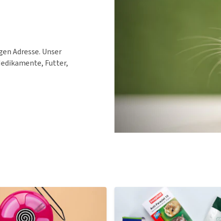
Futter und Trinknapfe
Ha
Medizinisches Zubehör
Training
Le
Alles ansehen
Hundekotbeutel und
Ha
Halter
Ju
igen Adresse. Unser
Alles ansehen
edikamente, Futter,
Ni
Al