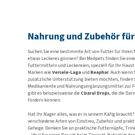
Nahrung und Zubehör für
Suchen Sie eine bestimmte Art von Futter für Ihren
etwas Leckeres gönnen? Bei Medpets finden Sie ein
Futtermitteln und Leckereien, speziell für Ihr Haust
Marken wie
Versele-Laga
und
Beaphar
. Auch wenn 
zusätzliche Unterstützung bieten möchten, finden S
Medikamente und Nahrungsergänzungsmittel zur Fö
gibt es beispielsweise die
Cisaral Drops
, die die Da
fördern können.
Hat Ihr Nager alles, was er in seinem Käfig braucht?
verschiedene Arten von Einstreu, Zubehör und prakti
Gehege. Denken Sie an praktische Futternäpfe, Tri
– ideal für einen Besuch beim Tierarzt. Natürlich dar