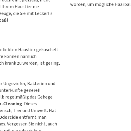
worden, um mögliche Haarbal
 Ihrem Haustier nie
zeuge, die Sie mit Leckerlis
paß!
geliebten Haustier gekuschelt
ere können nämlich
h krank zu werden, ist gering,
r Ungeziefer, Bakterien und
nterkünfte generell
alb regelmäßig das Gehege
o-Cleaning
. Dieses
Mensch, Tier und Umwelt. Hat
Odorcide
entfernt man
s. Vergessen Sie nicht, auch
ng mit einzubeziehen.