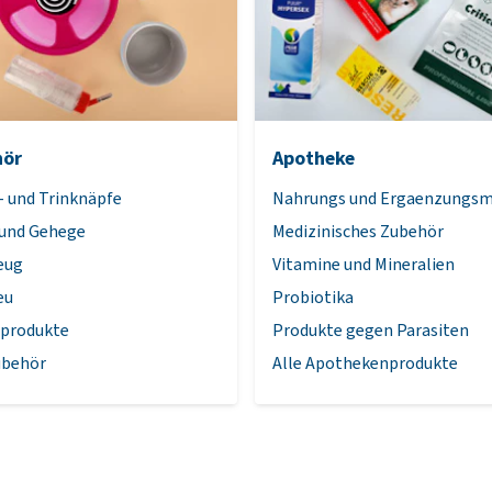
hör
Apotheke
- und Trinknäpfe
Nahrungs und Ergaenzungsm
 und Gehege
Medizinisches Zubehör
eug
Vitamine und Mineralien
eu
Probiotika
eprodukte
Produkte gegen Parasiten
ubehör
Alle Apothekenprodukte