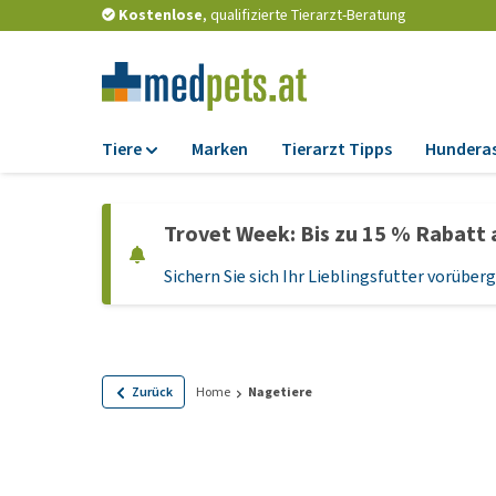
Kostenlose
, qualifizierte Tierarzt-Beratung
Tiere
Marken
Tierarzt Tipps
Hundera
Futter
Trovet Week: Bis zu 15 % Rabatt 
Trockenfutter
Sichern Sie sich Ihr Lieblingsfutter vorübe
Nassfutter
Diätfutter
Welpenfutter und
Leckerlis
Zurück
Home
Nagetiere
Hypoallergenes
Hundefutter
Leckerlis