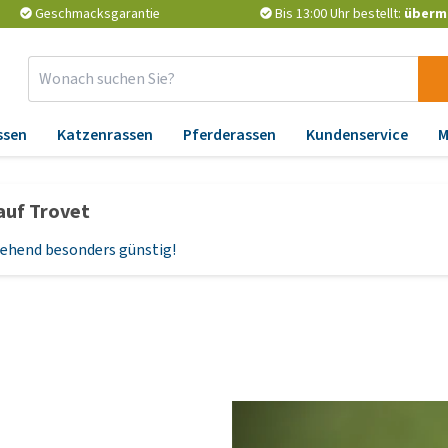
Geschmacksgarantie
Bis 13:00 Uhr bestellt:
überm
ssen
Katzenrassen
Pferderassen
Kundenservice
M
Zubehör
Apotheke
Er
auf Trovet
Abkühlung
Wurmkuren
Än
un
rgehend besonders günstig!
Pflege
Zeckenschutz und
Flohmittel
At
Sicherheit und Reflektion
Nahrungserganzungsmittel
Ga
Korbe und Kissen
P
Vitamine und Mineralien
Spielzeug
Ge
Probiotika und
Halsbänder, Leinen und
Be
Immunsystem
Geschirre
Hü
Barf