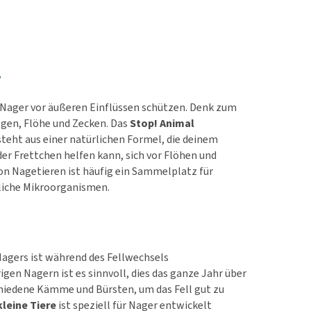
r
 Nager vor äußeren Einflüssen schützen. Denk zum
egen, Flöhe und Zecken. Das
Stop! Animal
teht aus einer natürlichen Formel, die deinem
r Frettchen helfen kann, sich vor Flöhen und
von Nagetieren ist häufig ein Sammelplatz für
liche Mikroorganismen.
agers ist während des Fellwechsels
gen Nagern ist es sinnvoll, dies das ganze Jahr über
schiedene Kämme und Bürsten, um das Fell gut zu
leine Tiere
ist speziell für Nager entwickelt