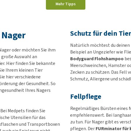
Mehr Tipps
Schutz für dein Tie
 Nager
Natürlich möchtest du deinen
 Nager oder möchten Sie ihm
Beispiel an Ungeziefer wie Fli
e große Auswahl an
Bodyguard Flohshampoo
bes
ier. Hier finden Sie bekannte
Meerschweinchen, Hamster ode
Sie Ihrem kleinen Tier
Zecken zu schützen. Das Fell 
ie hier verschiedene
Schmutz, Allergene und schäd
rderung der Gesundheit. So
rmgesundheit Ihres Nagers
Fellpflege
Regelmäßiges Bürsten eines N
 Bei Medpets finden Sie
empfehlenswert. Bei langhaari
sche Utensilien für das
zu tun. Für Nager gibt es ver
nkflaschen und Transportboxen
pflegen. Der
FURminator für k
f auch ein Spielzeug nicht