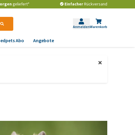
orgen
geliefert*
Einfacher
Rückversand
Anmelden
Warenkorb
edpets Abo
Angebote
krankungen
gstlichkeit, Verhalten
d Stress
emwege und Rachen
strointestinale
robleme
lenkprobleme,
wegungsprobleme und
ftdysplasie