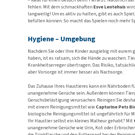
fehlen. Mit dem schmackhaften
Esve Lentehuis
wird
langweilig! Um es aktiv zu halten, gibt es auch Spiel
befüllen können. So macht das Spielen noch mehr S
Hygiene – Umgebung
Nachdem Sie oder Ihre Kinder ausgiebig mit eurem 
haben, ist es ratsam, sich die Hände zu waschen. Ti
Krankheitserreger übertragen. Das Risiko, tatsächlic
aber Vorsorge ist immer besser als Nachsorge.
Das Zuhause Ihres Haustieres kann ein Nährboden fü
unangenehme Gerüche sein. Außerdem können Tieru
Geruchsbelästigung verursachen. Reinigen Sie desh
mit einem Reinigungsmittel wie
Capturine Pets Bi
biologische Reinigungsmittel ist ungefährlich für 
Ihr Haustier selbst ein kleines Malheur gehabt? Mit
unangenehme Gerüche wie Urin, Kot oder Erbrochene
die Trinkflasche und den Futternapf bei der Reinigu