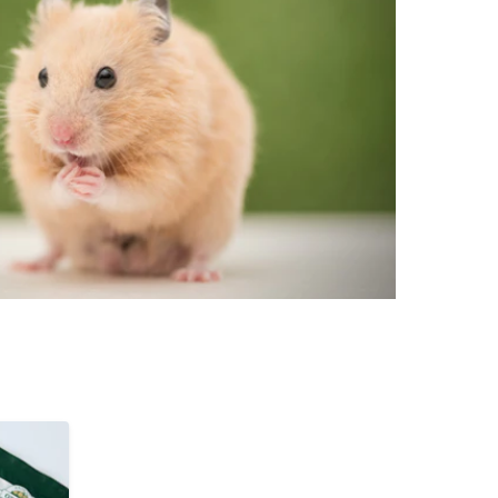
rn-, Nieren- und
berprobleme
ut-/Fellprobleme und
ckreiz
erenproblemen
les ansehen