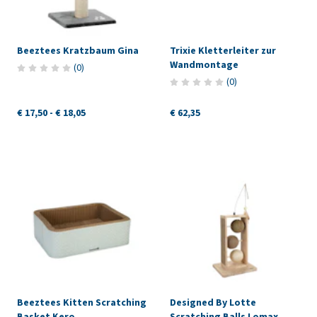
Beeztees Kratzbaum Gina
Trixie Kletterleiter zur
Wandmontage
(
0
)
(
0
)
€ 17,50
-
€ 18,05
€ 62,35
Beeztees Kitten Scratching
Designed By Lotte
Basket Kero
Scratching Balls Lomax