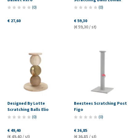
(
0
)
(
0
)
€ 27,60
€ 59,30
(€ 59,30 / st)
Designed By Lotte
Beeztees Scratching Post
Scratching Balls Elio
Figo
(
0
)
(
0
)
€ 49,40
€ 36,85
(€ 49,40 / st)
(€ 36,85 / st)