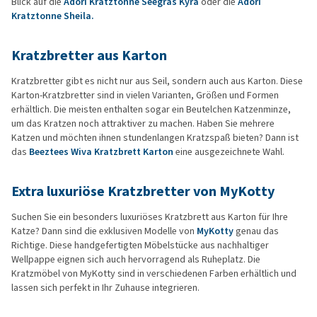
Blick auf die
Adori Kratztonne Seegras Kyra
oder die
Adori
Kratztonne Sheila.
Kratzbretter aus Karton
Kratzbretter gibt es nicht nur aus Seil, sondern auch aus Karton. Diese
Karton-Kratzbretter sind in vielen Varianten, Größen und Formen
erhältlich. Die meisten enthalten sogar ein Beutelchen Katzenminze,
um das Kratzen noch attraktiver zu machen. Haben Sie mehrere
Katzen und möchten ihnen stundenlangen Kratzspaß bieten? Dann ist
das
Beeztees Wiva Kratzbrett Karton
eine ausgezeichnete Wahl.
Extra luxuriöse Kratzbretter von MyKotty
Suchen Sie ein besonders luxuriöses Kratzbrett aus Karton für Ihre
Katze? Dann sind die exklusiven Modelle von
MyKotty
genau das
Richtige. Diese handgefertigten Möbelstücke aus nachhaltiger
Wellpappe eignen sich auch hervorragend als Ruheplatz. Die
Kratzmöbel von MyKotty sind in verschiedenen Farben erhältlich und
lassen sich perfekt in Ihr Zuhause integrieren.