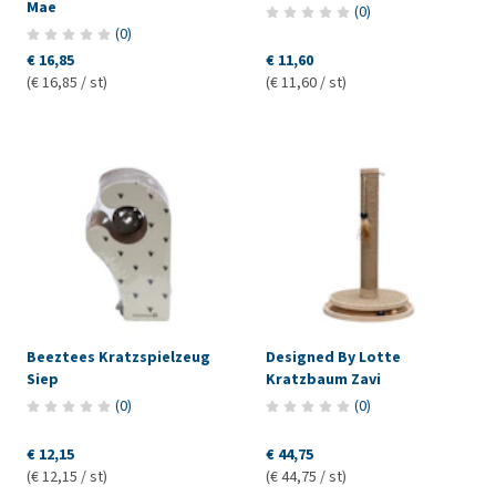
Mae
(
0
)
(
0
)
€ 16,85
€ 11,60
(€ 16,85 / st)
(€ 11,60 / st)
Beeztees Kratzspielzeug
Designed By Lotte
Siep
Kratzbaum Zavi
(
0
)
(
0
)
€ 12,15
€ 44,75
(€ 12,15 / st)
(€ 44,75 / st)