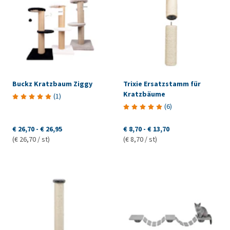
Buckz Kratzbaum Ziggy
Trixie Ersatzstamm für
Kratzbäume
(
1
)
(
6
)
€ 26,70
-
€ 26,95
€ 8,70
-
€ 13,70
(€ 26,70 / st)
(€ 8,70 / st)