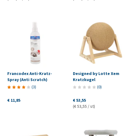
Francodex Anti-Kratz-
Designed by Lotte Xem
Spray (Anti Scratch)
Kratzkugel
(
3
)
(
0
)
€ 11,85
€ 53,55
(€ 53,55 / st)