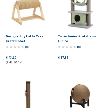
Designed by Lotte Yves
Trixie Junior Kratzbaum
Kratzmöbel
Lunito
(
0
)
(
0
)
€ 43,10
€ 87,35
(€ 43,10 / st)