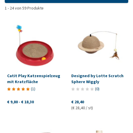
1
-
24
von
59
Produkte
Catit Play Katzenspielzeug
Designed by Lotte Scratch
mit Kratzfläche
Sphere Wiggly
(
1
)
(
0
)
€ 9,80
-
€ 18,30
€ 28,40
(€ 28,40 / st)