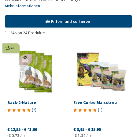
Mehr Informationen
Filtern und sortieren
1
-
24
von
24
Produkte
Abo
Back-2-Nature
Esve Corbo Maisstreu
(
2
)
(
1
)
€ 12,55
-
€ 43,60
€ 8,95
-
€ 15,95
(€ 0,73 / l)
(€ 1,34 / l)