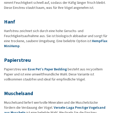
nimmt Feuchtigkeit schnell auf, sodass der Käfig länger frisch bleibt.
Diese Einstreu staubt kaum, was für Ihre Vögel angenehm ist.
Hanf
Hanfstreu zeichnet sich durch eine hohe Geruchs- und
Feuchtigkeitsaufnahme aus. Sie ist biologisch abbaubar und sorgt für
eine trockene, saubere Umgebung. Eine beliebte Option ist
HempFlax
MiniHemp
.
Papierstreu
Papierstreu wie
Esve Pet’s Paper Bedding
besteht aus recyceltem
Papier und ist eine umweltfreundliche Wahl. Diese Variante ist
vollkommen staubfrei und ideal für empfindliche Vögel.
Muschelsand
Muschelsand liefert wertvolle Mineralien und die Muschelstücke
fördern die Verdauung der Vögel.
Versele-Laga Prestige Vogelsand
aus Muscheln
ist eine beliebte Wahl. Wechseln Sie die Einstreu