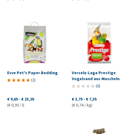
Esve Pet's Paper Bedding
Versele-Laga Prestige
Vogelsand aus Muscheln
(
2
)
(
0
)
€ 9,65
-
€ 23,20
€ 3,75
-
€ 7,35
(€ 0,93 / l)
(€ 0,74 / kg)