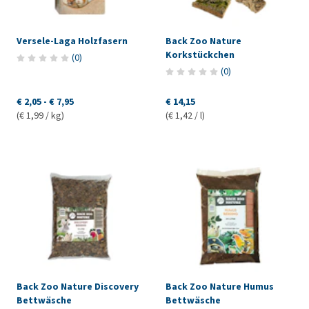
Versele-Laga Holzfasern
Back Zoo Nature
Korkstückchen
(
0
)
(
0
)
€ 2,05
-
€ 7,95
€ 14,15
(€ 1,99 / kg)
(€ 1,42 / l)
Back Zoo Nature Discovery
Back Zoo Nature Humus
Bettwäsche
Bettwäsche