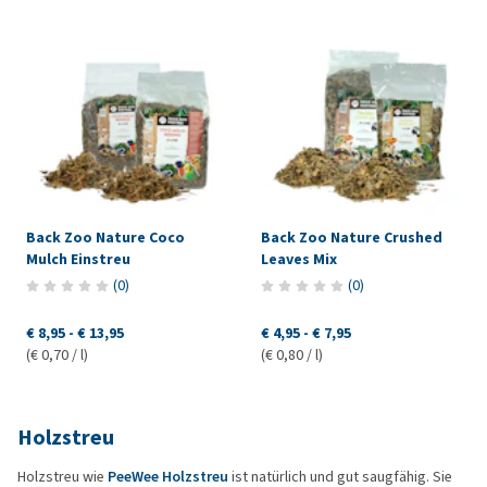
Back Zoo Nature Coco
Back Zoo Nature Crushed
Mulch Einstreu
Leaves Mix
(
0
)
(
0
)
€ 8,95
-
€ 13,95
€ 4,95
-
€ 7,95
(€ 0,70 / l)
(€ 0,80 / l)
Holzstreu
Holzstreu wie
PeeWee Holzstreu
ist natürlich und gut saugfähig. Sie