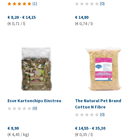
(
1
)
(
0
)
€ 8,20
-
€ 14,15
€ 14,80
(€ 0,71 / l)
(€ 0,74 / l)
Esve Kartonchips Einstreu
The Natural Pet Brand
Cotton N Fibre
(
0
)
(
0
)
€ 8,90
€ 14,55
-
€ 35,30
(€ 4,45 / kg)
(€ 0,35 / l)