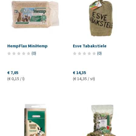
HempFlax MiniHemp
Esve Tabakstiele
(
0
)
(
0
)
€ 7,05
€ 14,35
(€ 0,15 / l)
(€ 14,35 / st)