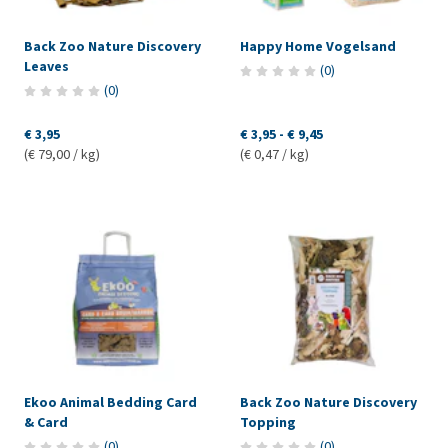
Back Zoo Nature Discovery
Happy Home Vogelsand
Leaves
(
0
)
(
0
)
€ 3,95
€ 3,95
-
€ 9,45
(€ 79,00 / kg)
(€ 0,47 / kg)
Ekoo Animal Bedding Card
Back Zoo Nature Discovery
& Card
Topping
(
0
)
(
0
)