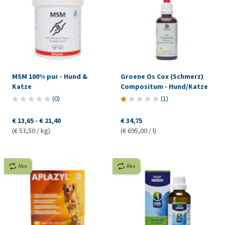
MSM 100% pur - Hund &
Groene Os Cox (Schmerz)
Katze
Compositum - Hund/Katze
(
0
)
(
1
)
€ 13,65
-
€ 21,40
€ 34,75
(€ 53,50 / kg)
(€ 695,00 / l)
Abo
Abo