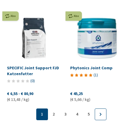
Abo
Abo
SPECIFIC Joint Support FJD
Phytonics Joint Comp
Katzenfutter
(
1
)
(
0
)
€ 6,55
-
€ 80,90
€ 45,25
(€ 13,48 / kg)
(€ 5,66 / kg)
1
2
3
4
5