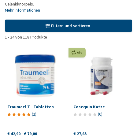
Gelenkknorpels.
Mehr Informationen
Filtern und sortieren
1
-
24
von
118
Produkte
Abo
Traumeel T - Tabletten
Cosequin Katze
(
2
)
(
0
)
€ 42,90
-
€ 79,00
€ 27,65