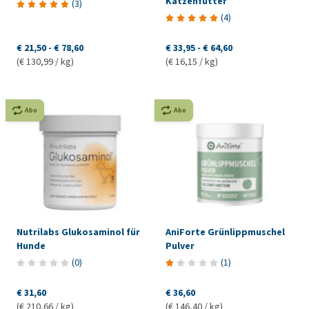
Katzenfutter
(
3
)
(
4
)
€ 21,50
-
€ 78,60
€ 33,95
-
€ 64,60
(€ 130,99 / kg)
(€ 16,15 / kg)
Abo
Abo
Nutrilabs Glukosaminol für
AniForte Grünlippmuschel
Hunde
Pulver
(
0
)
(
1
)
€ 31,60
€ 36,60
(€ 210,66 / kg)
(€ 146,40 / kg)