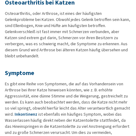
Osteoarthritis bei Katzen
Osteoarthritis, oder Arthrose, ist eines der häufigsten
Gelenkprobleme bei Katzen. Obwohl jedes Gelenk betroffen sein kann,
sind Ellenbogen, Knie und Hüfte am häufigsten betroffen.
Gelenkverschleiß ist fast immer mit Schmerzen verbunden, aber
Katzen sind extrem gut darin, Schmerzen vor ihren Besitzern zu
verbergen, was es schwierig macht, die Symptome zu erkennen. Aus
diesem Grund wird Arthrose bei älteren Katzen häufig übersehen und
bleibt unbehandelt.
Symptome
Es gibt eine Reihe von Symptomen, die auf das Vorhandensein von
Arthrose bei Ihrer Katze hinweisen könnten, wie z. B. erhöhte
Aggressivität, eine dünne Stimme und die Weigerung, gestreichelt zu
werden. Es kann auch beobachtet werden, dass die Katze nicht mehr
so viel springt, obwohl hierfür leicht das Alter verantwortlich gemacht
wird.
Inkontinenz
ist ebenfalls ein häufiges Symptom, wobei das
Wasserlassen häufig direkt neben der Katzentoilette stattfindet, da
das Hineinspringen in die Katzentoilette zu viel Anstrengung erfordert
und zu große Schmerzen verursacht. Um dies zu vermeiden,