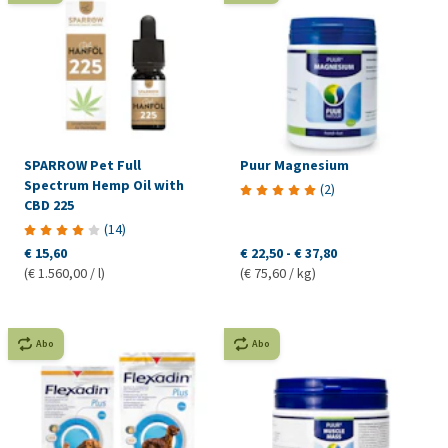
SPARROW Pet Full
Puur Magnesium
Spectrum Hemp Oil with
(
2
)
CBD 225
(
14
)
€ 15,60
€ 22,50
-
€ 37,80
(€ 1.560,00 / l)
(€ 75,60 / kg)
Abo
Abo