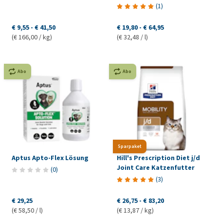
(
1
)
€ 9,55
-
€ 41,50
€ 19,80
-
€ 64,95
(€ 166,00 / kg)
(€ 32,48 / l)
Abo
Abo
Sparpaket
Aptus Apto-Flex Lösung
Hill's Prescription Diet j/d
Joint Care Katzenfutter
(
0
)
(
3
)
€ 29,25
€ 26,75
-
€ 83,20
(€ 58,50 / l)
(€ 13,87 / kg)