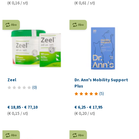
(€ 0,16 / st)
(€ 0,61 / st)
Abo
Abo
Zeel
Dr. Ann's Mobility Support
Plus
(
0
)
(
5
)
€ 18,85
-
€ 77,10
€ 6,25
-
€ 17,95
(€ 0,15 / st)
(€ 0,20 / st)
Abo
Abo