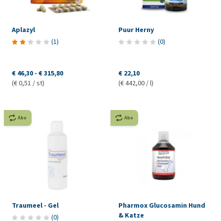
Aplazyl
Puur Herny
(
1
)
(
0
)
€ 46,30
-
€ 315,80
€ 22,10
(€ 0,51 / st)
(€ 442,00 / l)
Abo
Abo
Traumeel - Gel
Pharmox Glucosamin Hund
& Katze
(
0
)