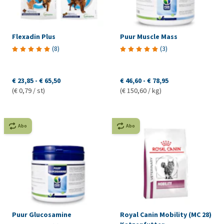
Flexadin Plus
Puur Muscle Mass
(
8
)
(
3
)
€ 23,85
-
€ 65,50
€ 46,60
-
€ 78,95
(€ 0,79 / st)
(€ 150,60 / kg)
Abo
Abo
Puur Glucosamine
Royal Canin Mobility (MC 28)