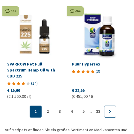
Abo
Abo
SPARROW Pet Full
Puur Hypersex
Spectrum Hemp Oil with
(
3
)
CBD 225
(
14
)
€ 15,60
€ 22,55
(€ 1.560,00 / l)
(€ 451,00 / l)
...
1
2
3
4
5
33
Auf Medpets.at finden Sie ein großes Sortiment an Medikamenten und