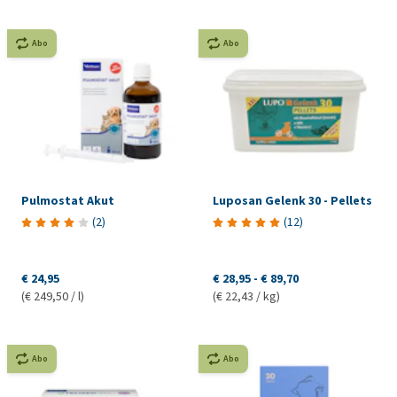
Abo
Abo
Pulmostat Akut
Luposan Gelenk 30 - Pellets
(
2
)
(
12
)
€ 24,95
€ 28,95
-
€ 89,70
(€ 249,50 / l)
(€ 22,43 / kg)
Abo
Abo