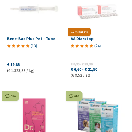
10 % Rabatt
Bene-Bac Plus Pet - Tube
AA Diarstop
(
13
)
(
24
)
€ 19,85
€ 7,35
-
€ 23,90
€ 6,60
-
€ 21,50
(€ 1.323,33 / kg)
(€ 0,52 / st)
Abo
Abo