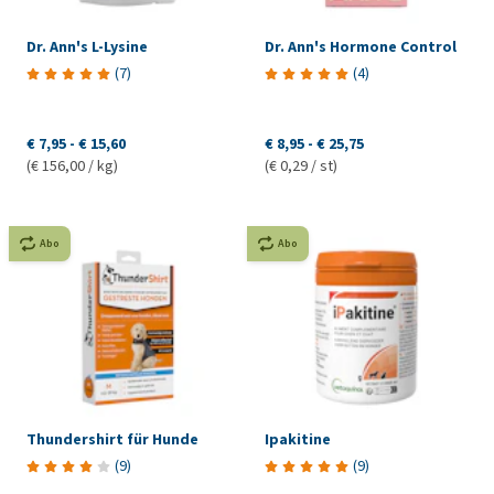
Dr. Ann's L-Lysine
Dr. Ann's Hormone Control
(
7
)
(
4
)
€ 7,95
-
€ 15,60
€ 8,95
-
€ 25,75
(€ 156,00 / kg)
(€ 0,29 / st)
Abo
Abo
Thundershirt für Hunde
Ipakitine
(
9
)
(
9
)