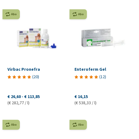
Abo
Abo
Virbac Pronefra
Enteroferm Gel
(
20
)
(
12
)
€ 26,60
-
€ 113,85
€ 16,15
(€ 282,77 / l)
(€ 538,33 / l)
Abo
Abo