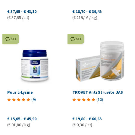
€ 37,95
-
€ 43,10
€ 18,70
-
€ 39,45
(€ 37,95 / st)
(€ 219,16 / kg)
Abo
Abo
Puur L-Lysine
TROVET Anti Struvite UAS
(
9
)
(
10
)
€ 15,05
-
€ 45,90
€ 19,80
-
€ 60,65
(€ 91,80 / kg)
(€ 0,30 / st)