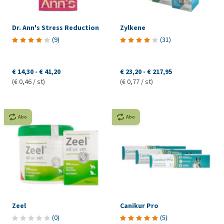
Dr. Ann's Stress Reduction
Zylkene
(
9
)
(
31
)
€ 14,30
-
€ 41,20
€ 23,20
-
€ 217,95
(€ 0,46 / st)
(€ 0,77 / st)
Abo
Abo
Zeel
Canikur Pro
(
0
)
(
5
)