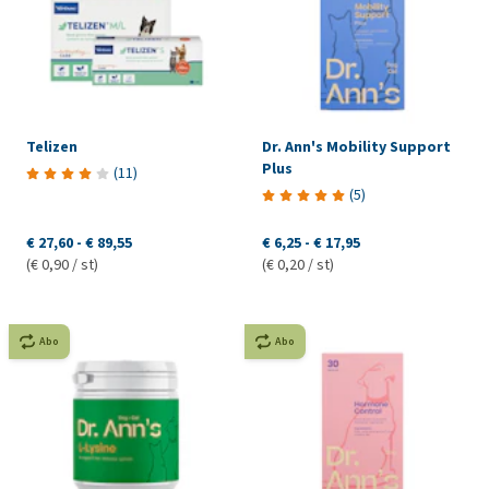
Telizen
Dr. Ann's Mobility Support
Plus
(
11
)
(
5
)
€ 27,60
-
€ 89,55
€ 6,25
-
€ 17,95
(€ 0,90 / st)
(€ 0,20 / st)
Abo
Abo