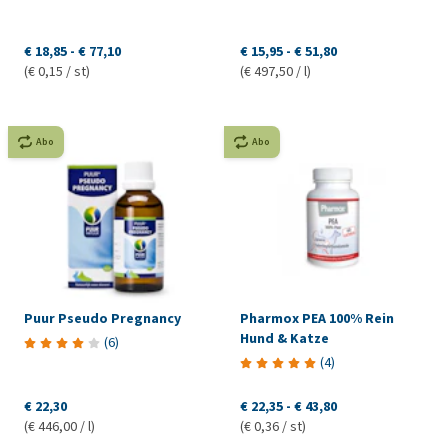
€ 18,85
-
€ 77,10
€ 15,95
-
€ 51,80
(€ 0,15 / st)
(€ 497,50 / l)
Abo
Abo
Puur Pseudo Pregnancy
Pharmox PEA 100% Rein
Hund & Katze
(
6
)
(
4
)
€ 22,30
€ 22,35
-
€ 43,80
(€ 446,00 / l)
(€ 0,36 / st)