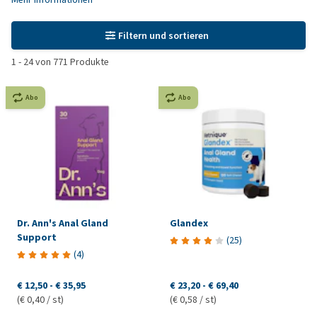
Filtern und sortieren
1
-
24
von
771
Produkte
Abo
Abo
Dr. Ann's Anal Gland
Glandex
Support
(
25
)
(
4
)
€ 12,50
-
€ 35,95
€ 23,20
-
€ 69,40
(€ 0,40 / st)
(€ 0,58 / st)