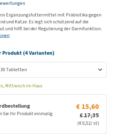
Bewertungen
rn-, Nieren- und
berprobleme
 ein Ergänzungsfuttermittel mit Präbiotika gegen
ut-/Fellprobleme und
nd und Katze. Es legt sich schützend auf die
 und hilft bei der Regulierung der Darmfunktion.
ckreiz
ionen
erenproblemen
les ansehen
r Produkt (4 Varianten)
 30 Tabletten
en, Mittwoch im Haus
€ 15,60
rdbestellung
n Sie Ihr Produkt einmalig
€ 17,35
(€ 0,52/ st)