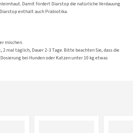
hleimhaut. Damit fördert Diarstop die natürliche Verdauung
 Diarstop enthält auch Präbiotika.
ter mischen.
 2 mal täglich, Dauer 2-3 Tage. Bitte beachten Sie, dass die
 Dosierung bei Hunden oder Katzen unter 10 kg etwas
nnen Sie
AA Diarstop Pasta
oder
Alfadiar 5
wählen.
pergewicht, 2 mal täglich, Dauer 2-3 Tage.
 lagern. Außerhalb der Reichweite von Kindern aufbewahren.