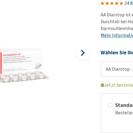
Futter und Trinknapfe
24 
Ha
Medizinisches Zubehör
Training
Le
AA Diarstop ist
Alles ansehen
Hundekotbeutel und
Ha
Durchfall bei Hu
Halter
Darmschleimhaut
Ju
Mehr Informat
Alles ansehen
Ni
Al
Wählen Sie Ih
AA Diarstop -
Jetzt bestell
Standa
Bestelle