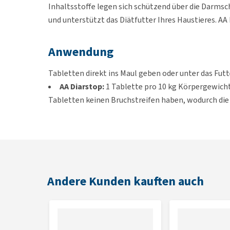
Inhaltsstoffe legen sich schützend über die Darmsc
und unterstützt das Diätfutter Ihres Haustieres. AA
Anwendung
Tabletten direkt ins Maul geben oder unter das Fut
AA Diarstop:
1 Tablette pro 10 kg Körpergewicht,
Tabletten keinen Bruchstreifen haben, wodurch die
ungenauer ist. Um die Dosierung zu erleichtern, kö
AA Diarstop Large Dog:
1 Tablette pro 25 kg Kör
Lagerungshinweis
Andere Kunden kauften auch
Bei Raumtemperatur (15 - 25 C) dunkel und trocken
Zusammensetzung