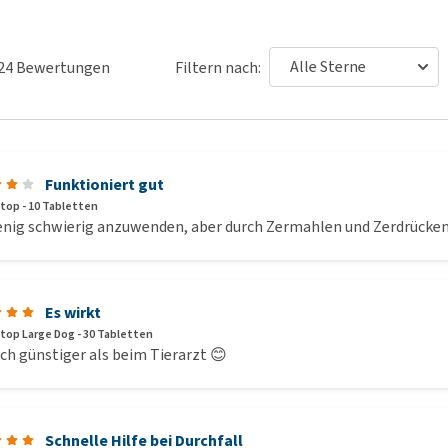
24
Bewertungen
Filtern nach:
Funktioniert gut
stop - 10 Tabletten
enig schwierig anzuwenden, aber durch Zermahlen und Zerdrücken u
Es wirkt
stop Large Dog - 30 Tabletten
ch günstiger als beim Tierarzt 😊
Schnelle Hilfe bei Durchfall