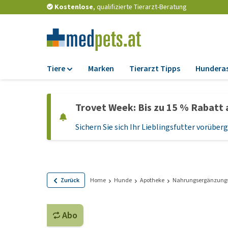
Kostenlose
, qualifizierte Tierarzt-Beratung
Tiere
Marken
Tierarzt Tipps
Hundera
Futter
Trovet Week: Bis zu 15 % Rabatt 
Trockenfutter
Sichern Sie sich Ihr Lieblingsfutter vorübe
Nassfutter
Diätfutter
Welpenfutter und
Leckerlis
Zurück
Home
Hunde
Apotheke
Nahrungsergänzungs
Hypoallergenes
Hundefutter
Abo
Leckerlis