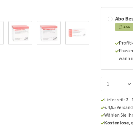
Abo Bes
Abo
Profit
Pausie
wann 
Lieferzeit:
2 -
€ 4,95 Versan
Wählen Sie Ih
Kostenlose
, 