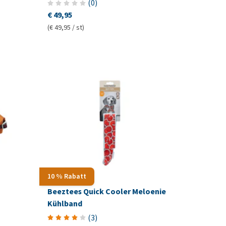
(
0
)
€ 49,95
(€ 49,95 / st)
10 % Rabatt
Beeztees Quick Cooler Meloenie
Kühlband
(
3
)