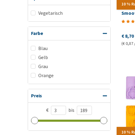
10 % R
Smoof
Vegetarisch
Farbe
€ 8,70
(€ 0,87 
Blau
Gelb
Grau
Orange
Preis
€
bis
10 % R