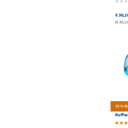
€ 30,1
(€ 30,10
10 % R
Ruffw