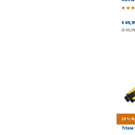
€ 69,9
(€ 69,95
10 % R
Trixi