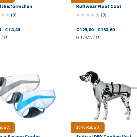
l Eisförmchen
Ruffwear Float Coat
(
0
)
(
0
)
5
-
€ 14,40
€ 125,80
-
€ 138,60
 / st)
(€ 134,95 / st)
abatt
10 % Rabatt
ear Swamp Cooler
Suitical DRY Cooling Vest