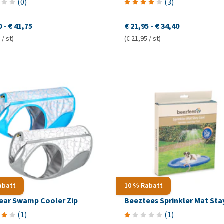
(
0
)
(
3
)
0
-
€ 41,75
€ 21,95
-
€ 34,40
 / st)
(€ 21,95 / st)
abatt
10 % Rabatt
ear Swamp Cooler Zip
Beeztees Sprinkler Mat Sta
(
1
)
(
1
)