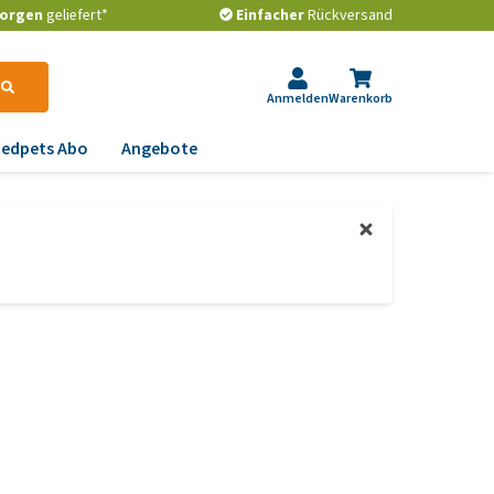
orgen
geliefert*
Einfacher
Rückversand
Anmelden
Warenkorb
edpets Abo
Angebote
krankungen
gstlichkeit, Verhalten
d Stress
emwege und Rachen
strointestinale
robleme
lenkprobleme,
wegungsprobleme und
ftdysplasie