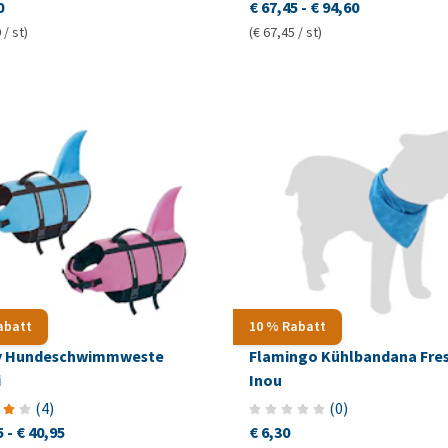
0
€ 67,45
-
€ 94,60
 / st)
(€ 67,45 / st)
abatt
10 % Rabatt
y Hundeschwimmweste
Flamingo Kühlbandana Fre
i
Inou
(
4
)
(
0
)
5
-
€ 40,95
€ 6,30