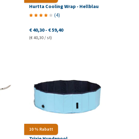
Hurtta Cooling Wrap - Hellblau
(
4
)
€ 40,30
-
€ 59,40
(€ 40,30 / st)
10 % Rabatt
Trixie Hundepool