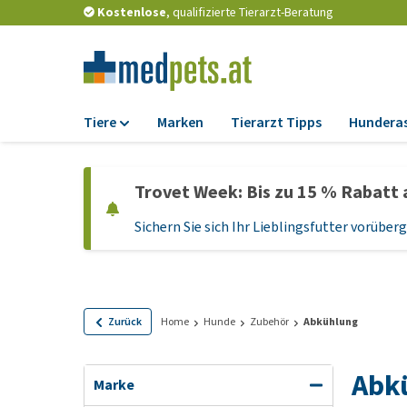
Kostenlose
, qualifizierte Tierarzt-Beratung
Tiere
Marken
Tierarzt Tipps
Hundera
Futter
Trovet Week: Bis zu 15 % Rabatt 
Trockenfutter
Sichern Sie sich Ihr Lieblingsfutter vorübe
Nassfutter
Diätfutter
Welpenfutter und
Leckerlis
Zurück
Home
Hunde
Zubehör
Abkühlung
Hypoallergenes
Hundefutter
Abk
Marke
Leckerlis