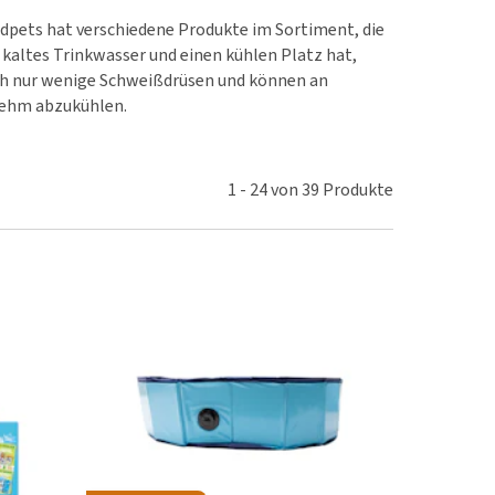
rn-, Nieren- und
dpets hat verschiedene Produkte im Sortiment, die
berprobleme
 kaltes Trinkwasser und einen kühlen Platz hat,
ut-/Fellprobleme und
ch nur wenige Schweißdrüsen und können an
nehm abzukühlen.
ckreiz
erenproblemen
les ansehen
1
-
24
von
39
Produkte