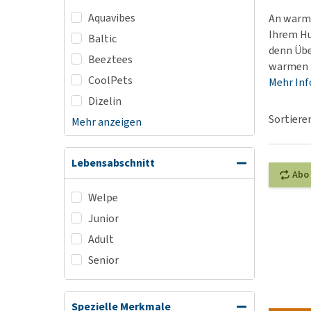
Alles ansehen
Aquavibes
An warme
Ihrem Hu
Baltic
denn Übe
Beeztees
warmen T
CoolPets
Mehr In
Dizelin
Sortiere
Mehr anzeigen
Lebensabschnitt
Abo
Welpe
Junior
Adult
Senior
Spezielle Merkmale