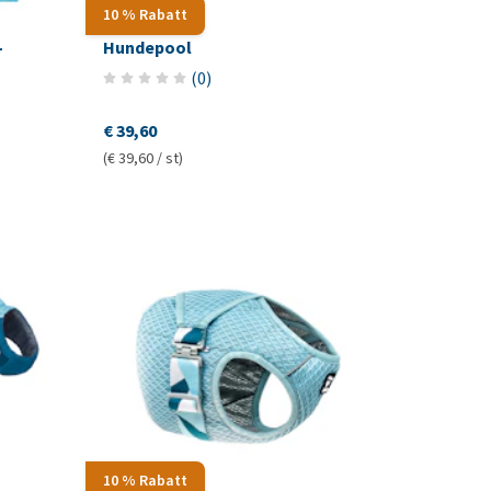
10 % Rabatt
-
Hundepool
(
0
)
€ 39,60
(€ 39,60 / st)
10 % Rabatt