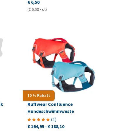
€ 6,50
(€ 6,50 / st)
10 % Rabatt
sk
Ruffwear Confluence
Hundeschwimmweste
(
1
)
€ 164,95
-
€ 188,10