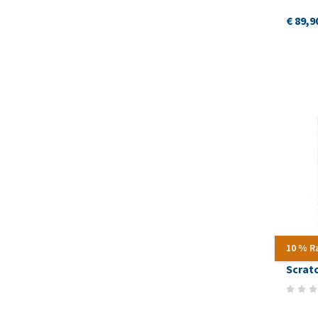
€ 89,9
10 % R
Scrat