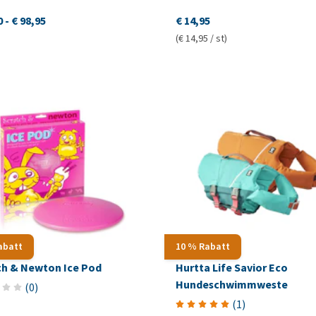
0
-
€ 98,95
€ 14,95
(€ 14,95 / st)
abatt
10 % Rabatt
ch & Newton Ice Pod
Hurtta Life Savior Eco
Hundeschwimmweste
(
0
)
(
1
)