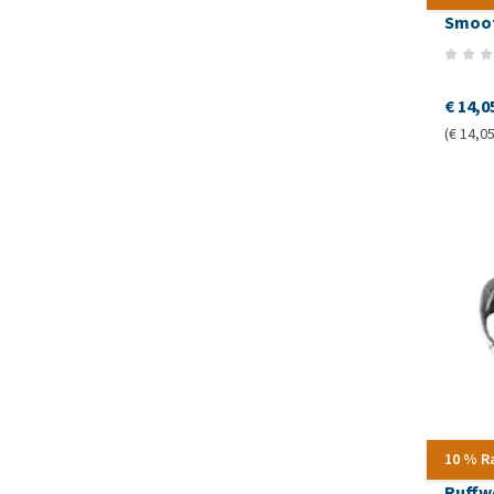
Smoof
€ 14,0
(€ 14,05
10 % R
Ruffw