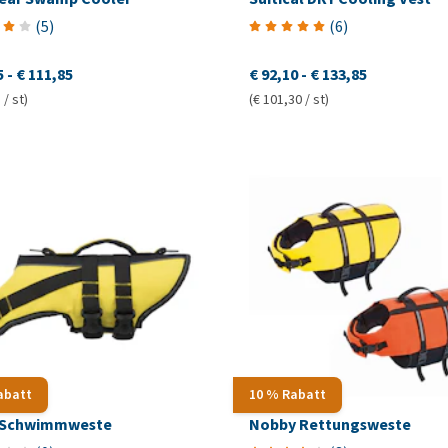
(
5
)
(
6
)
5
-
€ 111,85
€ 92,10
-
€ 133,85
 / st)
(€ 101,30 / st)
abatt
10 % Rabatt
e Schwimmweste
Nobby Rettungsweste