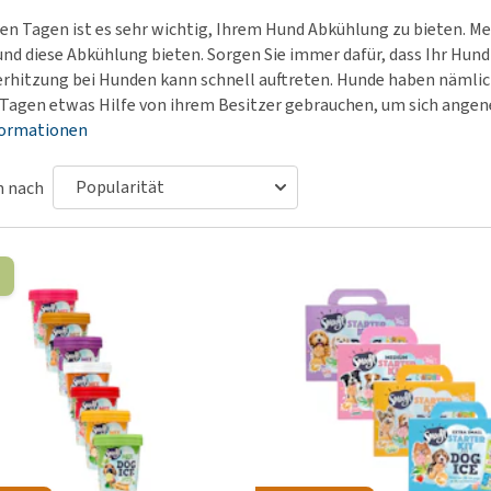
Futter und Trinknapfe
Ha
n Tagen ist es sehr wichtig, Ihrem Hund Abkühlung zu bieten. Me
Medizinisches Zubehör
Training
Le
nd diese Abkühlung bieten. Sorgen Sie immer dafür, dass Ihr Hund
Alles ansehen
Hundekotbeutel und
Ha
rhitzung bei Hunden kann schnell auftreten. Hunde haben nämli
Halter
agen etwas Hilfe von ihrem Besitzer gebrauchen, um sich ange
Ju
formationen
Alles ansehen
Ni
Al
n nach