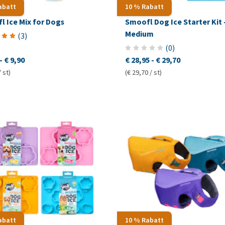
abatt
10 % Rabatt
l Ice Mix for Dogs
Smoofl Dog Ice Starter Kit 
Medium
(
3
)
(
0
)
-
€ 9,90
€ 28,95
-
€ 29,70
/ st)
(€ 29,70 / st)
abatt
10 % Rabatt