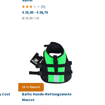
Gaiter
(
5
)
€ 25,95
-
€ 26,70
(€ 25,95 / st)
10 % Rabatt
y Cool
Baltic Hunde-Rettungsweste
Mascot