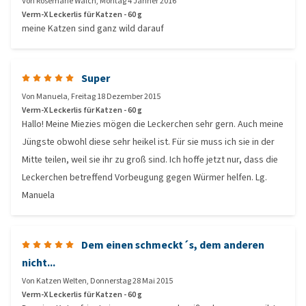
Von
Rosemarie Walch
,
Montag 4 Jänner 2016
Verm-X Leckerlis für Katzen - 60 g
meine Katzen sind ganz wild darauf
Super
Von
Manuela
,
Freitag 18 Dezember 2015
Verm-X Leckerlis für Katzen - 60 g
Hallo! Meine Miezies mögen die Leckerchen sehr gern. Auch meine
Jüngste obwohl diese sehr heikel ist. Für sie muss ich sie in der
Mitte teilen, weil sie ihr zu groß sind. Ich hoffe jetzt nur, dass die
Leckerchen betreffend Vorbeugung gegen Würmer helfen. Lg.
Manuela
Dem einen schmeckt´s, dem anderen
nicht...
Von
Katzen Welten
,
Donnerstag 28 Mai 2015
Verm-X Leckerlis für Katzen - 60 g