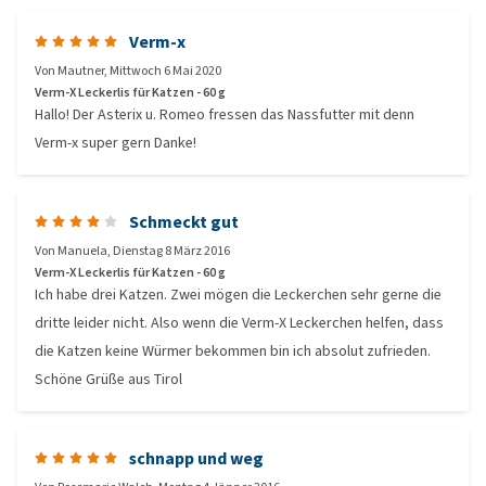
Verm-x
Von
Mautner
,
Mittwoch 6 Mai 2020
Verm-X Leckerlis für Katzen - 60 g
Hallo! Der Asterix u. Romeo fressen das Nassfutter mit denn
Verm-x super gern Danke!
Schmeckt gut
Von
Manuela
,
Dienstag 8 März 2016
Verm-X Leckerlis für Katzen - 60 g
Ich habe drei Katzen. Zwei mögen die Leckerchen sehr gerne die
dritte leider nicht. Also wenn die Verm-X Leckerchen helfen, dass
die Katzen keine Würmer bekommen bin ich absolut zufrieden.
Schöne Grüße aus Tirol
schnapp und weg