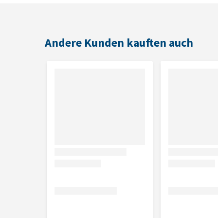
nachlassen oder sich verschlimmern, wenden Sie sich
Dosering
Diersoort
Andere Kunden kauften auch
Pferd, Rindfleisch
Schwein
Großer Hund
Mittelgroßer Hund, Schaf
Kleiner Hund, Katze
Kleine Haustiere, Vögel
Inhalt
100 ml