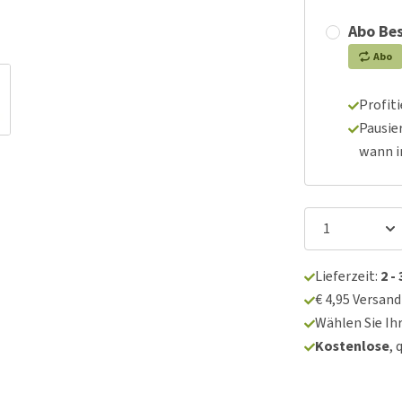
Abo Bes
Abo
Profit
Pausie
wann 
Lieferzeit:
2 -
€ 4,95 Versan
Wählen Sie Ih
Kostenlose
, 