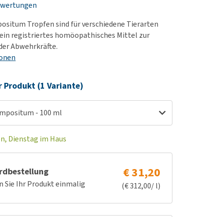
ewertungen
rn-, Nieren- und
berprobleme
ositum Tropfen sind für verschiedene Tierarten
ut-/Fellprobleme und
t ein registriertes homöopathisches Mittel zur
der Abwehrkräfte.
ckreiz
ionen
erenproblemen
les ansehen
r Produkt (1 Variante)
mpositum - 100 ml
en, Dienstag im Haus
€ 31,20
rdbestellung
n Sie Ihr Produkt einmalig
(€ 312,00/ l)