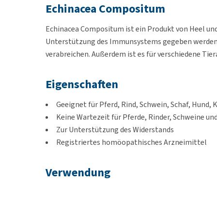
Echinacea Compositum
Echinacea Compositum ist ein Produkt von Heel und 
Unterstützung des Immunsystems gegeben werden. Da 
verabreichen. Außerdem ist es für verschiedene Tier
Eigenschaften
Geeignet für Pferd, Rind, Schwein, Schaf, Hund, 
Keine Wartezeit für Pferde, Rinder, Schweine un
Zur Unterstützung des Widerstands
Registriertes homöopathisches Arzneimittel
Verwendung
Die Dosierung entnehmen Sie bitte der untenstehend
an 5 aufeinanderfolgenden Tagen verabreicht werde