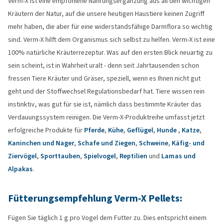
Verm-X ist eine empfohlene Nahrungsergänzung aus all den wichtigen
Kräutern der Natur, auf die unsere heutigen Haustiere keinen Zugriff
mehr haben, die aber für eine widerstandsfähige Darmflora so wichtig
sind. Verm-X hilft dem Organismus sich selbst zu helfen. Verm-X ist eine
100% natürliche Kräuterrezeptur. Was auf den ersten Blick neuartig zu
sein scheint, ist in Wahrheit uralt - denn seit Jahrtausenden schon
fressen Tiere Kräuter und Gräser, speziell, wenn es Ihnen nicht gut
geht und der Stoffwechsel Regulationsbedarf hat. Tiere wissen rein
instinktiv, was gut für sie ist, nämlich dass bestimmte Kräuter das
Verdauungssystem reinigen. Die Verm-X-Produktreihe umfasst jetzt
erfolgreiche Produkte für
Pferde
,
Kühe
,
Geflügel
,
Hunde
,
Katze
,
Kaninchen und Nager
,
Schafe und Ziegen
,
Schweine
,
Käfig- und
Ziervögel
,
Sporttauben
,
Spielvogel
,
Reptilien
und
Lamas und
Alpakas
.
Fütterungsempfehlung Verm-X Pellets:
Fügen Sie täglich 1 g pro Vogel dem Futter zu. Dies entspricht einem