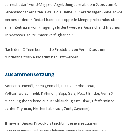
Jahresbedarf von 365 g pro Vogel. Jungtiere ab dem 2. bis zum 4.
Lebensmonat erhalten jeweils die Hälfte. Zur erstmaligen Gabe sowie
bei besonderem Bedarf kann die doppelte Menge problemlos über
einen Zeitraum von 7 Tagen gefüttert werden. Ausreichend frisches
Trinkwasser sollte immer verfügbar sein
Nach dem Öffnen können die Produkte von Verm-X bis zum
Mindesthaltbarkeitsdatum benutzt werden.
Zusammensetzung
Sonnenblumenöl, Seealgenmehl, Dikalziumphosphat,
Vollkornweizenmehl, Kalkmehl, Soja, Salz, Pellet-Binder, Verm-X
Mischung (bestehend aus: Knoblauch, glatte Ulme, Pfefferminze,
echter Thymian, Kletten-Labkraut, Zimt, Cayenne).
Hinweis:
Dieses Produkt ist nicht mit einem regulärem
Entwurmungsmittel zu vergleichen. Wenn Sie doch Verm-X als