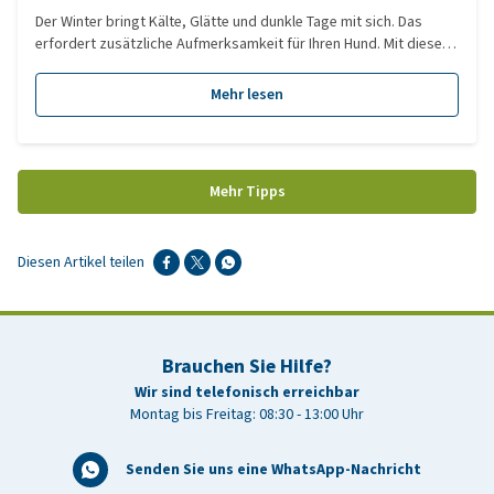
Der Winter bringt Kälte, Glätte und dunkle Tage mit sich. Das
erfordert zusätzliche Aufmerksamkeit für Ihren Hund. Mit diesen
9 praktischen Wintertipps helfen Sie Ihrem Hund, sicher, gesund
und komfortabel durch den Winter zu kommen.
Mehr lesen
Mehr Tipps
Diesen Artikel teilen
Brauchen Sie Hilfe?
Wir sind telefonisch erreichbar
Montag bis Freitag: 08:30 - 13:00 Uhr
Senden Sie uns eine WhatsApp-Nachricht