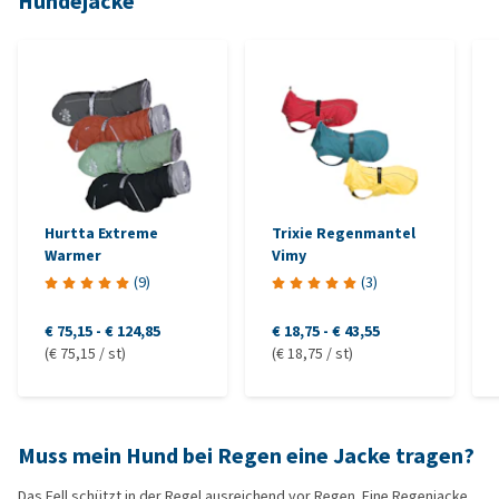
Hundejacke
Hurtta Extreme
Trixie Regenmantel
Warmer
Vimy
(
9
)
(
3
)
€ 75,15
-
€ 124,85
€ 18,75
-
€ 43,55
(€ 75,15 / st)
(€ 18,75 / st)
Muss mein Hund bei Regen eine Jacke tragen?
Das Fell schützt in der Regel ausreichend vor Regen. Eine Regenjacke