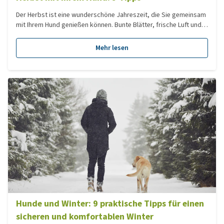
Der Herbst ist eine wunderschöne Jahreszeit, die Sie gemeinsam
mit Ihrem Hund genießen können. Bunte Blätter, frische Luft und
lange Spaziergänge machen diese Zeit besonders. Gleichzeitig
bringt der Herbst auch Herausforderungen mit sich: Regen, Kälte,
Mehr lesen
kürzere Tage und Gefahren unterwegs. Mit diesen 5 Tipps sorgen
Sie dafür, dass Ihr Hund sicher und komfortabel bleibt draußen
ebenso wie zu Hause.
Hunde und Winter: 9 praktische Tipps für einen
sicheren und komfortablen Winter