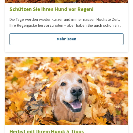
Schützen Sie Ihren Hund vor Regen!
Die Tage werden wieder kürzer und immer nasser. Höchste Zeit,
Ihre Regenjacke hervorzuholen – aber haben Sie auch schon an
eine Jacke für Ihren lieben Vierbeiner gedacht? In diesem Blog
lesen Sie, welche Vorteile es hat, eine Regenjacke für Ihren Hund
Mehr lesen
anzuschaffen.
Herbst mit Ihrem Hund: 5 Tipps