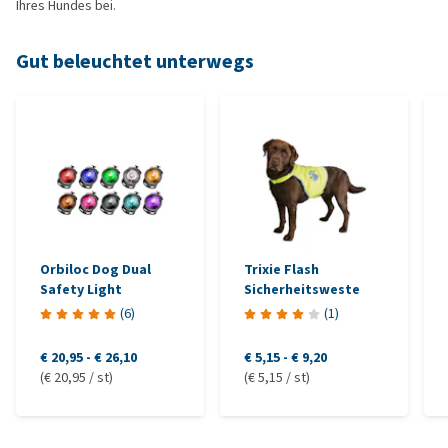
Ihres Hundes bei.
Gut beleuchtet unterwegs
Orbiloc Dog Dual
Trixie Flash
Safety Light
Sicherheitsweste
(
6
)
(
1
)
€ 20,95
-
€ 26,10
€ 5,15
-
€ 9,20
(€ 20,95 / st)
(€ 5,15 / st)