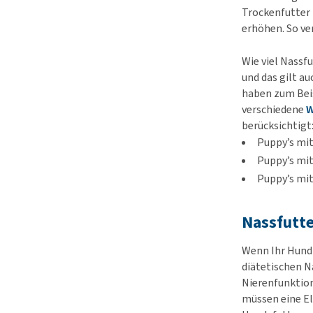
Trockenfutter 
erhöhen. So ver
Wie viel Nassf
und das gilt a
haben zum Beis
verschiedene
W
berücksichtigt
Puppy’s mi
Puppy’s mit
Puppy’s mi
Nassfutt
Wenn Ihr Hund 
diätetischen N
Nierenfunktion
müssen eine El