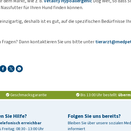
f dem Markt, wie z. B.
Vetality Hypoallergenic
Dog Wet, so dass S
 Nassfutter für Ihren Hund finden können.
einzigartig, deshalb ist es gut, auf die spezifischen Bedürfnisse I
 Fragen? Dann kontaktieren Sie uns bitte unter
tierarzt@medpet
Geschmacksgarantie
Bis 13:00 Uhr bestellt:
überm
n Sie Hilfe?
Folgen Sie uns bereits?
telefonisch erreichbar
Bleiben Sie über unsere sozialen Me
 Freitag: 08:30 - 13:00 Uhr
informiert