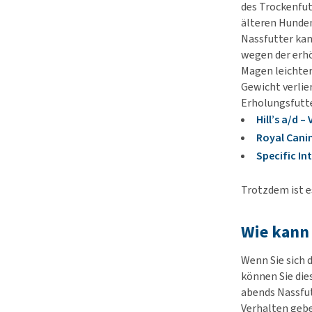
des Trockenfut
älteren Hunde
Nassfutter kan
wegen der erhö
Magen leichter 
Gewicht verlie
Erholungsfutte
Hill’s a/d 
Royal Cani
Specific In
Trotzdem ist e
Wie kann
Wenn Sie sich 
können Sie die
abends Nassfut
Verhalten gebe