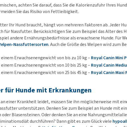
mischen, achten Sie darauf, dass Sie die Kalorienzufuhr Ihres Hund
meiden Sie das Risiko von Fettleibigkeit.
utter Ihr Hund braucht, hängt von mehreren Faktoren ab. Jeder Hun
uch für Nassfutter. Berücksichtigen Sie zum Beispiel das Alter des
piel andere Ernährungsbedürfnisse als erwachsene Hunde. Für We
elpen-Nassfuttersorten
. Auch die Größe des Welpen wird zum Be
:
t einem Erwachsenengewicht von bis zu 10 kg –
Royal Canin Mini 
 einem Erwachsenengewicht von 10 bis 25 kg –
Royal Canin Medi
t einem Erwachsenengewicht von 25 bis 45 kg –
Royal Canin Maxi
er für Hunde mit Erkrankungen
an einer Krankheit leidet, müssen Sie ihn möglicherweise mit ei
assfutter unterstützen. Denken Sie zum Beispiel an Hunde mit ei
 oder Blasensteinen. Oder denken Sie an eine Nahrungsmittelalle
iminationsdiät durchführen? Dann gibt es zum Glück viele
hypoal