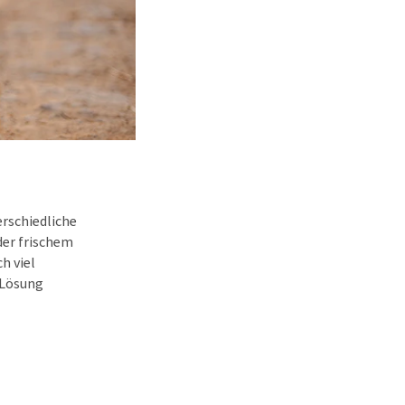
erschiedliche
der frischem
h viel
e Lösung