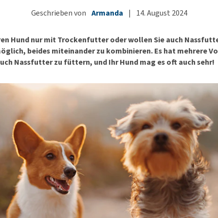
Futter und Trinknapfe
Ha
Geschrieben von
Armanda
Medizinisches Zubehör
|
14. August 2024
Training
Le
Alles ansehen
Hundekotbeutel und
Ha
hren Hund nur mit Trockenfutter oder wollen Sie auch Nassfutte
Halter
Ju
möglich, beides miteinander zu kombinieren. Es hat mehrere Vo
Alles ansehen
uch Nassfutter zu füttern, und Ihr Hund mag es oft auch sehr!
Ni
Al