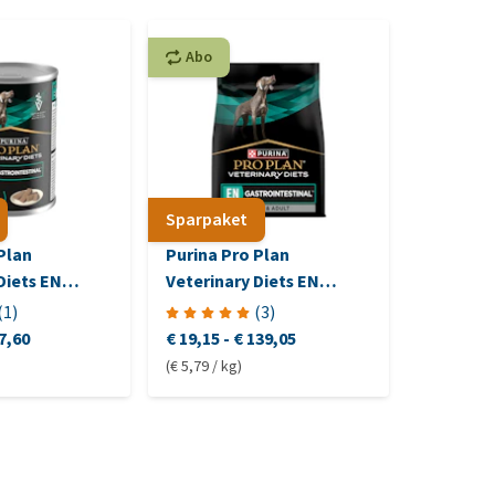
Abo
Abo
Sparpaket
Plan
Purina Pro Plan
Hill's Pr
Diets EN
Veterinary Diets EN
a/d Urge
tinal -
Gastrointestinal - Dogs
(
1
)
(
3
)
7,60
€ 19,15
-
€ 139,05
€ 50,80
-
(€ 5,79 / kg)
(€ 20,32 / 