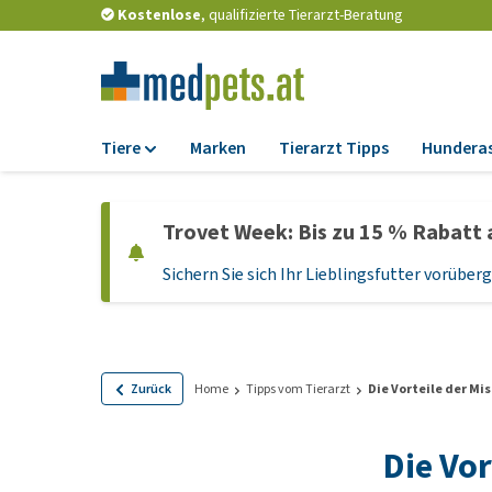
Kostenlose
, qualifizierte Tierarzt-Beratung
Tiere
Marken
Tierarzt Tipps
Hundera
Futter
Trovet Week: Bis zu 15 % Rabatt 
Trockenfutter
Sichern Sie sich Ihr Lieblingsfutter vorübe
Nassfutter
Diätfutter
Welpenfutter und
Leckerlis
Zurück
Home
Tipps vom Tierarzt
Die Vorteile der Mi
Hypoallergenes
Hundefutter
Die Vor
Leckerlis