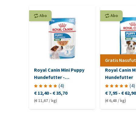
Abo
Abo
Gratis Nassfut
Royal Canin Mini Puppy
Royal Canin M
Hundefutter -
Hundefutter
Frischebeutel
(
4
)
(
4
)
€ 12,40
-
€ 35,70
€ 7,95
-
€ 62,90
(€ 11,67 / kg)
(€ 6,48 / kg)