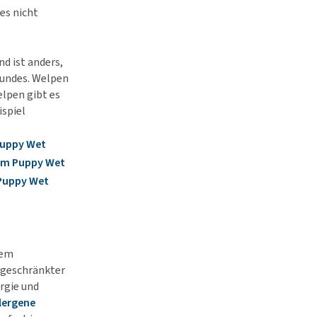
es nicht
d ist anders,
 Hundes. Welpen
lpen gibt es
ispiel
Puppy Wet
um Puppy Wet
 Puppy Wet
nem
ngeschränkter
rgie und
lergene