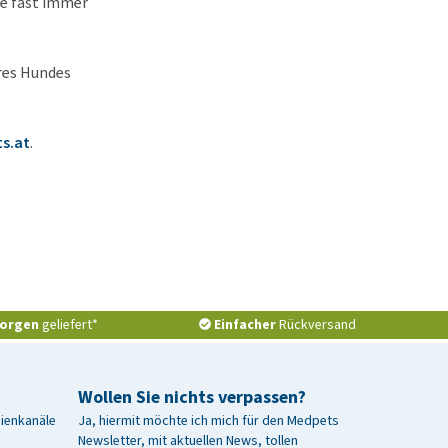
ie fast immer
hres Hundes
s.at
.
orgen
geliefert*
Einfacher
Rückversand
Wollen Sie nichts verpassen?
dienkanäle
Ja, hiermit möchte ich mich für den Medpets
Newsletter, mit aktuellen News, tollen