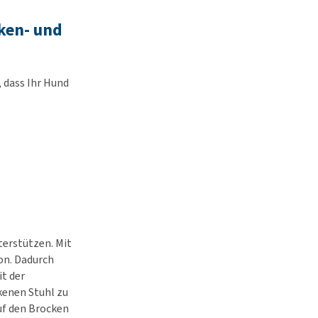
ken- und
, dass Ihr Hund
terstützen. Mit
on. Dadurch
it der
kenen Stuhl zu
auf den Brocken