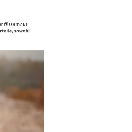
rn-, Nieren- und
berprobleme
ut-/Fellprobleme und
r füttern? Es
ckreiz
rteile, sowohl
erenproblemen
les ansehen