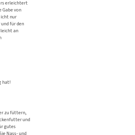
rs erleichtert
e Gabe von
icht nur
 und für den
leicht an
n
g hat!
r zu füttern,
ockenfutter und
ür gutes
Sie Nass- und