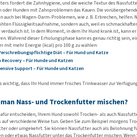
ters fördert die Zahnhygiene, und die weiche Textur des Nassfutte
n oder Hunden mit Zahnproblemen das Kauen. Die vorübergehend
n auch bei Magen-Darm-Problemen, wie z. B. Erbrechen, helfen. N
hten Flüssigkeitsaufnahme, sondern auch, weil es schmackhafter
verdaulich ist. In dem Moment, in dem Ihr Hund krank ist, kann er 
ren. Während dieser Erholungsphase kann es genau richtig sein, ei
r mit mehr Energie (kcal) pro 100 g zu wählen:
– Verschreibungspflichtige Diät – Für Hund und Katze
n Recovery – Für Hunde und Katzen
tensive Support – Für Hunde und Katzen
s wichtig, dass Ihr Hund immer frisches Trinkwasser zur Verfügun
 man Nass- und Trockenfutter mischen?
dafür entscheiden, Ihrem Hund sowohl Trocken- als auch Nassfutte
s auf verschiedene Weise tun. Geben Sie zum Beispiel morgens Tr
ter oder umgekehrt. Sie können Nassfutter auch als Belohnung f
n oder etwas Nassfutter unter das Trockenfutter mischen. Wenn 