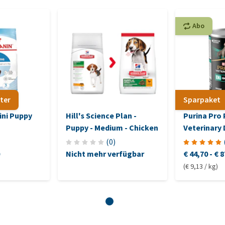
Abo
ter
Sparpaket
ini Puppy
Hill's Science Plan -
Purina Pro 
Puppy - Medium - Chicken
Veterinary 
Gastrointes
(
0
)
Nassfutter
Nicht mehr verfügbar
€ 44,70
-
€ 8
(€ 9,13 / kg)