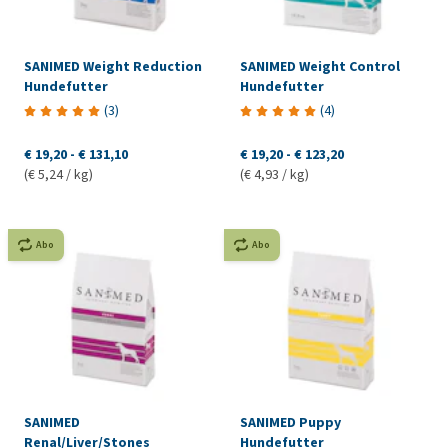
SANIMED Weight Reduction
SANIMED Weight Control
Hundefutter
Hundefutter
(
3
)
(
4
)
€ 19,20
-
€ 131,10
€ 19,20
-
€ 123,20
(€ 5,24 / kg)
(€ 4,93 / kg)
Abo
Abo
SANIMED
SANIMED Puppy
Renal/Liver/Stones
Hundefutter