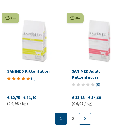
Abo
Abo
SANIMED Kittenfutter
SANIMED Adult
Katzenfutter
(
1
)
(
0
)
€ 12,75
-
€ 31,40
€ 11,15
-
€ 54,60
(€ 6,98 / kg)
(€ 6,07 / kg)
1
2