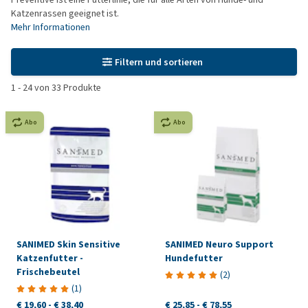
Katzenrassen geeignet ist.
Mehr Informationen
Filtern und sortieren
1
-
24
von
33
Produkte
Abo
Abo
SANIMED Skin Sensitive
SANIMED Neuro Support
Katzenfutter -
Hundefutter
Frischebeutel
(
2
)
(
1
)
€ 19,60
-
€ 38,40
€ 25,85
-
€ 78,55