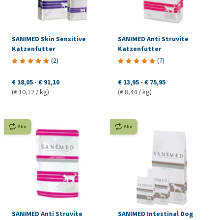
SANIMED Skin Sensitive
SANIMED Anti Struvite
Katzenfutter
Katzenfutter
(
2
)
(
7
)
€ 18,05
-
€ 91,10
€ 13,95
-
€ 75,95
(€ 10,12 / kg)
(€ 8,44 / kg)
Abo
Abo
SANIMED Anti Struvite
SANIMED Intestinal Dog