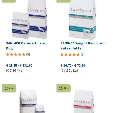
SANIMED Osteoarthritis
SANIMED Weight Reduction
Dog
Katzenfutter
(
5
)
(
8
)
€ 21,15
-
€ 131,60
€ 16,70
-
€ 72,90
(€ 5,26 / kg)
(€ 8,10 / kg)
Abo
Abo