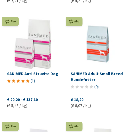
(€ 7,21 / kg)
(€ 4,21 / kg)
Abo
Abo
SANIMED Anti Struvite Dog
SANIMED Adult Small Breed
Hundefutter
(
1
)
(
0
)
€ 20,20
-
€ 137,10
€ 18,20
(€ 5,48 / kg)
(€ 6,07 / kg)
Abo
Abo