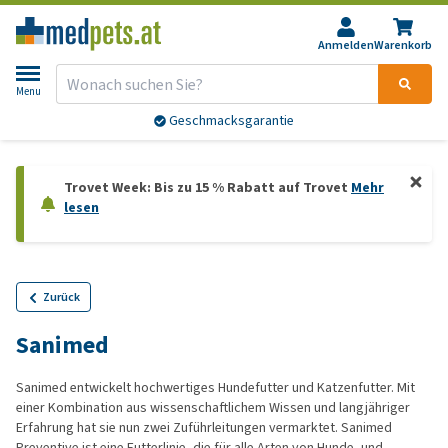
Anmelden
Warenkorb
Menu
Geschmacksgarantie
Trovet Week: Bis zu 15 % Rabatt auf Trovet
Mehr
lesen
Zurück
Sanimed
Sanimed entwickelt hochwertiges Hundefutter und Katzenfutter. Mit
einer Kombination aus wissenschaftlichem Wissen und langjähriger
Erfahrung hat sie nun zwei Zuführleitungen vermarktet. Sanimed
Preventive ist eine Futterlinie, die für alle Arten von Hunde- und