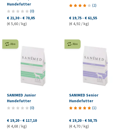
Hundefutter
(
2
)
(
0
)
€ 21,30
-
€ 70,05
€ 19,75
-
€ 61,55
(€ 5,60 / kg)
(€ 4,92 / kg)
Abo
Abo
SANIMED Junior
SANIMED Senior
Hundefutter
Hundefutter
(
0
)
(
1
)
€ 19,20
-
€ 117,10
€ 19,20
-
€ 58,75
(€ 4,68 / kg)
(€ 4,70 / kg)