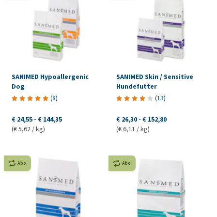
SANIMED Hypoallergenic
SANIMED Skin / Sensitive
Dog
Hundefutter
(
8
)
(
13
)
€ 24,55
-
€ 144,35
€ 26,30
-
€ 152,80
(€ 5,62 / kg)
(€ 6,11 / kg)
Abo
Abo