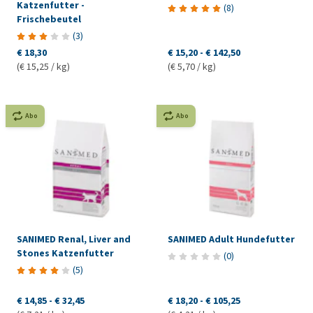
Katzenfutter -
(
8
)
Frischebeutel
(
3
)
€ 18,30
€ 15,20
-
€ 142,50
(€ 15,25 / kg)
(€ 5,70 / kg)
Abo
Abo
SANIMED Renal, Liver and
SANIMED Adult Hundefutter
Stones Katzenfutter
(
0
)
(
5
)
€ 14,85
-
€ 32,45
€ 18,20
-
€ 105,25