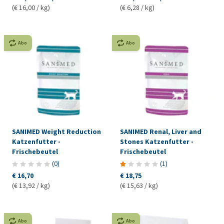
(€ 16,00 / kg)
(€ 6,28 / kg)
Abo
Abo
SANIMED Weight Reduction
SANIMED Renal, Liver and
Katzenfutter -
Stones Katzenfutter -
Frischebeutel
Frischebeutel
(
0
)
(
1
)
€ 16,70
€ 18,75
(€ 13,92 / kg)
(€ 15,63 / kg)
Abo
Abo