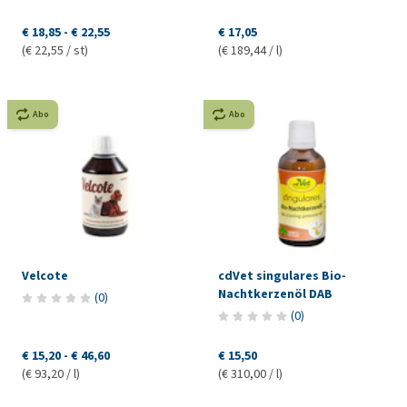
€ 18,85
-
€ 22,55
€ 17,05
(€ 22,55 / st)
(€ 189,44 / l)
Abo
Abo
Velcote
cdVet singulares Bio-
Nachtkerzenöl DAB
(
0
)
(
0
)
€ 15,20
-
€ 46,60
€ 15,50
(€ 93,20 / l)
(€ 310,00 / l)