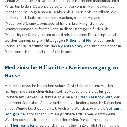
Genau wie Hunde und Katzen können auch Kaninchen manchmal unter
Parasiten leiden. Obwohl dies seltener vorkommt, kann es dennoch
unangenehme Folgen haben. Denken Sie zum Beispiel an Milben, die
Juckreiz und Hautprobleme verursachen, oder an Myiasis
(Madenbefall), eine lebensbedrohliche Erkrankung, die in den
Sommermonaten auftreten kann. In dieser Kategorie finden Sie
Produkte, die Schutz bieten oder direkt bei einem Befall eingesetzt
werden können. Es gibt Mittel gegen
Milben und Flöhe
, aber auch
vorbeugende Produkte wie das
Myiasis Spray
, das Ihren Kaninchen in
Risikoperioden zusätzlichen Schutz bietet.
Medizinische Hilfsmittel: Basisversorgung zu
Hause
Manchmal muss Ihr Kaninchen schnell Erste Hilfe erhalten. Mit den
richtigen medizinischen Hilfsmitteln zu Hause sind Sie dafür gut
vorbereitet. Denken Sie zum Beispiel an einen
Medical Body Suit
, der
nach einer Operation Schutz bietet und verhindert, dass Ihr Kaninchen
an der Wunde leckt oder kratzt. Auch eine Wundsalbe wie die
Vetramil
Honigsalbe
ist praktisch, um sie griffbereit zu haben, damit kleine
Wunden oder Hautreizungen schneller heilen. Darüber hinaus ist
ein
Thermometer
unverzichtbar, damit Sie im Zweifelsfall schnell die