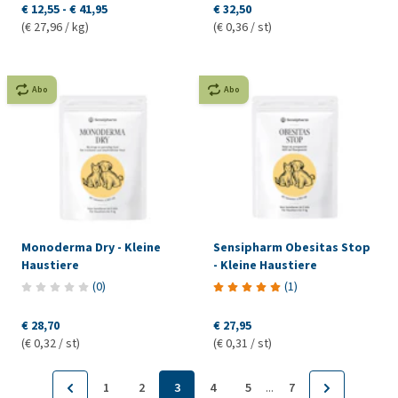
€ 12,55
-
€ 41,95
€ 32,50
(€ 27,96 / kg)
(€ 0,36 / st)
Abo
Abo
Monoderma Dry - Kleine
Sensipharm Obesitas Stop
Haustiere
- Kleine Haustiere
(
0
)
(
1
)
€ 28,70
€ 27,95
(€ 0,32 / st)
(€ 0,31 / st)
...
1
2
3
4
5
7