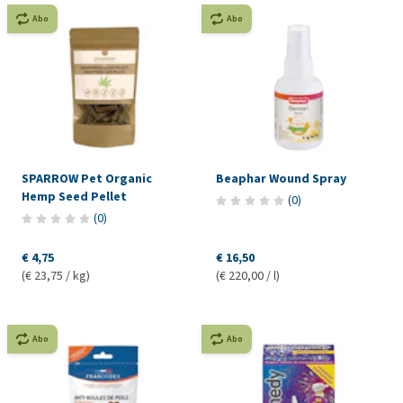
Abo
Abo
SPARROW Pet Organic
Beaphar Wound Spray
Hemp Seed Pellet
(
0
)
(
0
)
€ 4,75
€ 16,50
(€ 23,75 / kg)
(€ 220,00 / l)
Abo
Abo