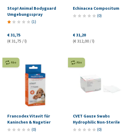
Stop! Animal Bodyguard
Echinacea Compositum
Umgebungsspray
(
0
)
(
1
)
€ 31,75
€ 31,20
(€ 31,75 / l)
(€ 312,00 / l)
Abo
Abo
Francodex Vitavit für
CVET Gauze Swabs
Kaninchen & Nagetier
Hydrophilic Non-Sterile
(
0
)
(
0
)