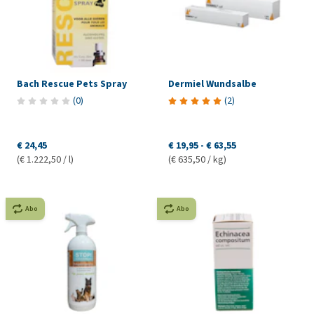
Bach Rescue Pets Spray
Dermiel Wundsalbe
(
0
)
(
2
)
€ 24,45
€ 19,95
-
€ 63,55
(€ 1.222,50 / l)
(€ 635,50 / kg)
Abo
Abo