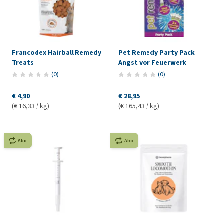
Francodex Hairball Remedy
Pet Remedy Party Pack
Treats
Angst vor Feuerwerk
(
0
)
(
0
)
€ 4,90
€ 28,95
(€ 16,33 / kg)
(€ 165,43 / kg)
Abo
Abo