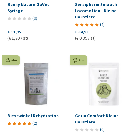
Bunny Nature GoVet
Sensipharm Smooth
Syringe
Locomotion - Kleine
Haustiere
(
0
)
(
4
)
€ 11,95
€ 34,90
(€ 1,20 / st)
(€ 0,39 / st)
Abo
Abo
Biestwinkel Rehydration
Geria Comfort Kleine
Haustiere
(
2
)
(
0
)