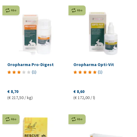
Abo
Abo
Oropharma Pro-Digest
Oropharma Opti-Vit
(
1
)
(
1
)
€ 8,70
€ 8,60
(€ 217,50 / kg)
(€ 172,00 / l)
Abo
Abo