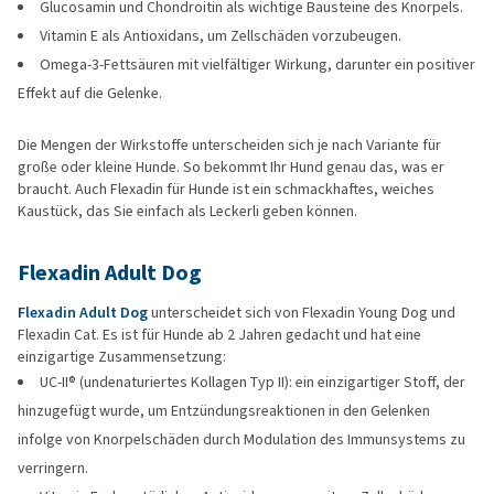
Glucosamin und Chondroitin als wichtige Bausteine des Knorpels.
Vitamin E als Antioxidans, um Zellschäden vorzubeugen.
Omega-3-Fettsäuren mit vielfältiger Wirkung, darunter ein positiver
Effekt auf die Gelenke.
Die Mengen der Wirkstoffe unterscheiden sich je nach Variante für
große oder kleine Hunde. So bekommt Ihr Hund genau das, was er
braucht. Auch Flexadin für Hunde ist ein schmackhaftes, weiches
Kaustück, das Sie einfach als Leckerli geben können.
Flexadin Adult Dog
Flexadin Adult Dog
unterscheidet sich von Flexadin Young Dog und
Flexadin Cat. Es ist für Hunde ab 2 Jahren gedacht und hat eine
einzigartige Zusammensetzung:
UC-II® (undenaturiertes Kollagen Typ II): ein einzigartiger Stoff, der
hinzugefügt wurde, um Entzündungsreaktionen in den Gelenken
infolge von Knorpelschäden durch Modulation des Immunsystems zu
verringern.