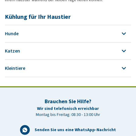
Kühlung für Ihr Haustier
Hunde
Katzen
Kühlmatten
Kleintiere
Alle Kühlungsprodukte für Katzen
Hundepool
Alle Kühlprodukte für Kleintiere
Kühlwesten
Brauchen Sie Hilfe?
Schwimmwesten
Wir sind telefonisch erreichbar
Montag bis Freitag: 08:30 - 13:00 Uhr
Alle Kühlprodukte für Hunde
Senden Sie uns eine WhatsApp-Nachricht