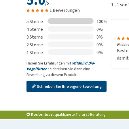
5.0
/5
1
-
1
von
1 Bewertungen
5 Sterne
100%
4 Sterne
0%
3 Sterne
0%
2 Sterne
0%
Wildbir
Beste 
1 Sterne
0%
damit
Haben Sie Erfahrungen mit
Wildbird Bio-
Vogelfutter
? Schreiben Sie dann eine
Bewertung zu diesem Produkt
Schreiben Sie Ihre eigene Bewertung
Kostenlose
, qualifizierte Tierarzt-Beratung