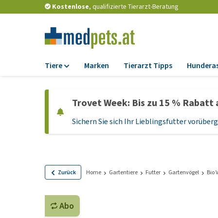
Kostenlose
, qualifizierte Tierarzt-Beratung
Tiere
Marken
Tierarzt Tipps
Hundera
Futter
Trovet Week: Bis zu 15 % Rabatt 
Trockenfutter
Sichern Sie sich Ihr Lieblingsfutter vorübe
Nassfutter
Diätfutter
Welpenfutter und
Leckerlis
Zurück
Home
Gartentiere
Futter
Gartenvögel
Bio 
Hypoallergenes
Hundefutter
Abo
Leckerlis