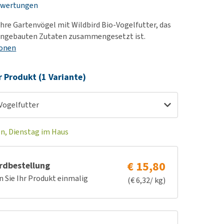
ewertungen
rn-, Nieren- und
berprobleme
hre Gartenvögel mit Wildbird Bio-Vogelfutter, das
ut-/Fellprobleme und
 angebauten Zutaten zusammengesetzt ist.
ionen
ckreiz
erenproblemen
r Produkt (1 Variante)
les ansehen
-Vogelfutter
en, Dienstag im Haus
€ 15,80
rdbestellung
n Sie Ihr Produkt einmalig
(€ 6,32/ kg)