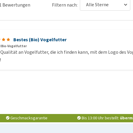
1
Bewertungen
Filtern nach:
Bestes (Bio) Vogelfutter
d Bio-Vogelfutter
Qualität an Vogelfutter, die ich finden kann, mit dem Logo des Vog
!
Geschmacksgarantie
Bis 13:00 Uhr bestellt:
überm