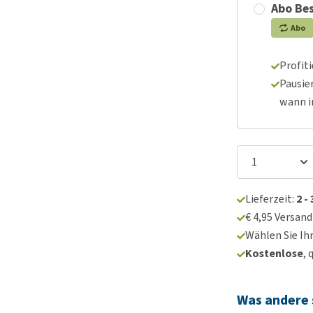
Abo Bes
Abo
Profit
Pausie
wann 
Lieferzeit:
2 -
€ 4,95 Versan
Wählen Sie Ih
Kostenlose
, 
Was andere