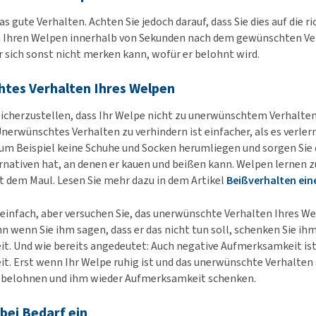
s gute Verhalten. Achten Sie jedoch darauf, dass Sie dies auf die r
en Ihren Welpen innerhalb von Sekunden nach dem gewünschten V
r sich sonst nicht merken kann, wofür er belohnt wird.
tes Verhalten Ihres Welpen
sicherzustellen, dass Ihr Welpe nicht zu unerwünschtem Verhalten
nerwünschtes Verhalten zu verhindern ist einfacher, als es verle
um Beispiel keine Schuhe und Socken herumliegen und sorgen Sie d
nativen hat, an denen er kauen und beißen kann. Welpen lernen 
t dem Maul. Lesen Sie mehr dazu in dem Artikel
Beißverhalten ein
ht einfach, aber versuchen Sie, das unerwünschte Verhalten Ihres W
nn wenn Sie ihm sagen, dass er das nicht tun soll, schenken Sie i
. Und wie bereits angedeutet: Auch negative Aufmerksamkeit is
. Erst wenn Ihr Welpe ruhig ist und das unerwünschte Verhalten 
n belohnen und ihm wieder Aufmerksamkeit schenken.
 bei Bedarf ein