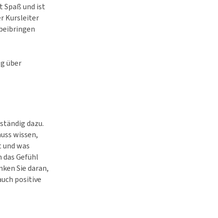
t Spaß und ist
r Kursleiter
beibringen
og über
ständig dazu.
muss wissen,
t und was
n das Gefühl
nken Sie daran,
auch positive