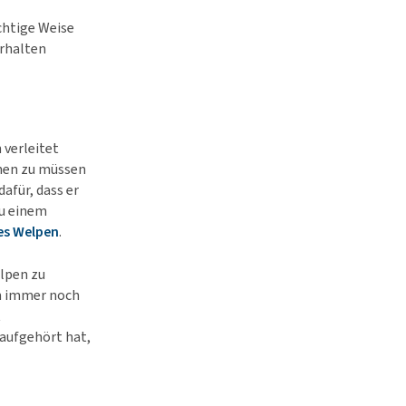
ichtige Weise
erhalten
 verleitet
rnen zu müssen
afür, dass er
zu einem
es Welpen
.
elpen zu
hm immer noch
t
aufgehört hat,