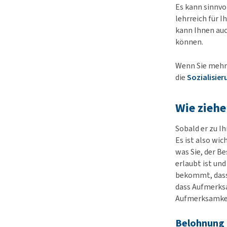
Es kann sinnvo
lehrreich für I
kann Ihnen auc
können.
Wenn Sie mehr 
die
Sozialisie
Wie ziehe
Sobald er zu I
Es ist also wic
was Sie, der Be
erlaubt ist un
bekommt, dass 
dass Aufmerksa
Aufmerksamke
Belohnung 