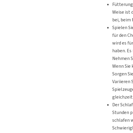
Fütterung 
Weise ist 
bei, beim 
Spielen S
für den Ch
wird es f
haben. Es 
Nehmen Si
Wenn Sie 
Sorgen Sie
Variieren 
Spielzeuge
gleichzeit
Der Schlaf
Stunden pr
schlafen 
Schwierigk