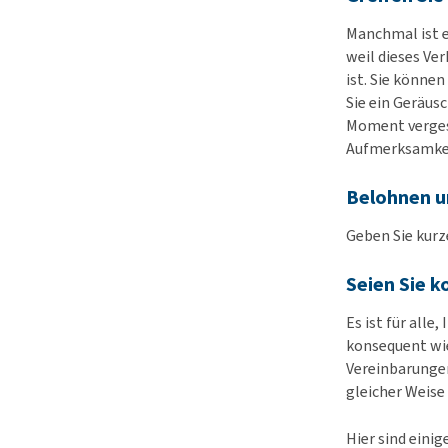
Manchmal ist e
weil dieses Ve
ist. Sie könne
Sie ein Geräusc
Moment vergess
Aufmerksamkeit
Belohnen un
Geben Sie kurz
Seien Sie 
Es ist für alle
konsequent wie 
Vereinbarungen
gleicher Weise
Hier sind eini