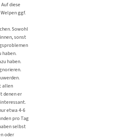
 Auf diese
m Welpen ggf.
achen. Sowohl
winnen, sonst
ungsproblemen
u haben.
azu haben.
gnorieren.
szuwerden.
t allen
it denen er
interessant.
 nur etwa 4-6
tunden pro Tag
haben selbst
en oder