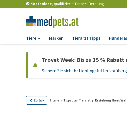
Kostenlose
, qualifizierte Tierarzt-Beratung
Tiere
Marken
Tierarzt Tipps
Hundera
Futter
Trovet Week: Bis zu 15 % Rabatt 
Trockenfutter
Sichern Sie sich Ihr Lieblingsfutter vorübe
Nassfutter
Diätfutter
Welpenfutter und
Leckerlis
Zurück
Home
Tipps vom Tierarzt
Erziehung Ihres We
Hypoallergenes
Hundefutter
Leckerlis