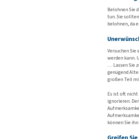
Belohnen Sie da
tun. Sie sollt
belohnen, da e
Unerwünsch
Versuchen Sie 
werden kann. U
… Lassen Sie z
genügend Alter
großen Teil mi
Es ist oft nic
ignorieren. De
Aufmerksamkeit
Aufmerksamkeit
können Sie ih
Greifen Sie