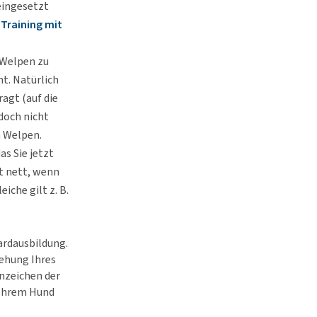
eingesetzt
s
Training mit
 Welpen zu
t. Natürlich
agt (auf die
edoch nicht
m Welpen.
as Sie jetzt
t nett, wenn
iche gilt z. B.
ardausbildung.
iehung Ihres
Anzeichen der
o Ihrem Hund