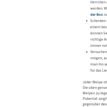
Herrchen a
werden. Wi
der Box
na
Schenken 
einem bes
können Si
richtige A
immer not
Versuchen 
mögen, auc
man ihn au
für das Li
Jeder Welpe is
Die oben genan
Welpen zu lege
Pubertät zeigt
gegenüber deut