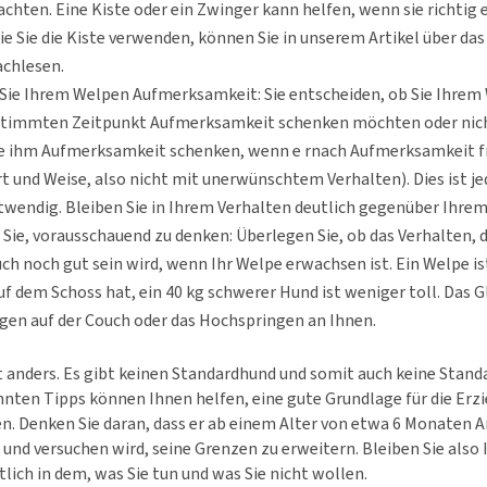
chten. Eine Kiste oder ein Zwinger kann helfen, wenn sie richtig 
e Sie die Kiste verwenden, können Sie in unserem Artikel über da
chlesen.
Sie Ihrem Welpen Aufmerksamkeit: Sie entscheiden, ob Sie Ihrem
timmten Zeitpunkt Aufmerksamkeit schenken möchten oder nich
e ihm Aufmerksamkeit schenken, wenn e rnach Aufmerksamkeit fr
rt und Weise, also nicht mit unerwünschtem Verhalten). Dies ist j
wendig. Bleiben Sie in Ihrem Verhalten deutlich gegenüber Ihre
Sie, vorausschauend zu denken: Überlegen Sie, ob das Verhalten, d
h noch gut sein wird, wenn Ihr Welpe erwachsen ist. Ein Welpe is
f dem Schoss hat, ein 40 kg schwerer Hund ist weniger toll. Das Gle
egen auf der Couch oder das Hochspringen an Ihnen.
t anders. Es gibt keinen Standardhund und somit auch keine Stand
nten Tipps können Ihnen helfen, eine gute Grundlage für die Erz
n. Denken Sie daran, dass er ab einem Alter von etwa 6 Monaten 
 und versuchen wird, seine Grenzen zu erweitern. Bleiben Sie als
lich in dem, was Sie tun und was Sie nicht wollen.