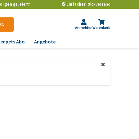
orgen
geliefert*
Einfacher
Rückversand
Anmelden
Warenkorb
edpets Abo
Angebote
krankungen
gstlichkeit, Verhalten
d Stress
emwege und Rachen
strointestinale
robleme
lenkprobleme,
wegungsprobleme und
ftdysplasie