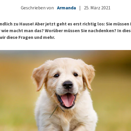
Futter und Trinknapfe
Ha
Geschrieben von
Armanda
Medizinisches Zubehör
|
25. März 2021
Training
Le
Alles ansehen
Hundekotbeutel und
Ha
endlich zu Hause! Aber jetzt geht es erst richtig los: Sie müssen
Halter
Ju
r wie macht man das? Worüber müssen Sie nachdenken? In dies
Alles ansehen
ir diese Fragen und mehr.
Ni
Al