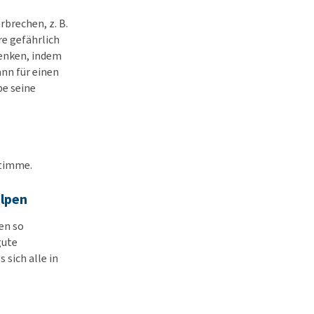
brechen, z. B.
re gefährlich
lenken, indem
ann für einen
pe seine
Stimme.
elpen
ten so
gute
 sich alle in