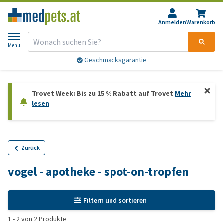
Anmelden
Warenkorb
Menu
Geschmacksgarantie
Trovet Week: Bis zu 15 % Rabatt auf Trovet
Mehr
lesen
Zurück
vogel - apotheke - spot-on-tropfen
Filtern und sortieren
1
-
2
von
2
Produkte