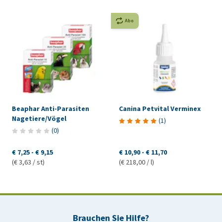
Abo
Beaphar Anti-Parasiten
Canina Petvital Verminex
Nagetiere/Vögel
(
1
)
(
0
)
€ 7,25
-
€ 9,15
€ 10,90
-
€ 11,70
(€ 3,63 / st)
(€ 218,00 / l)
Brauchen Sie Hilfe?