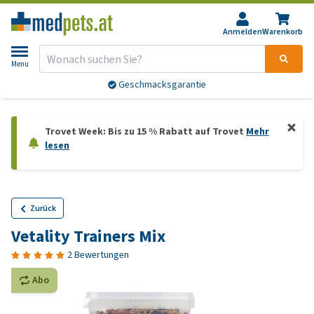
Anmelden
Warenkorb
Menu
Geschmacksgarantie
Trovet Week: Bis zu 15 % Rabatt auf Trovet
Mehr
lesen
Zurück
Vetality Trainers Mix
2 Bewertungen
Abo