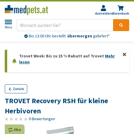
Anmelden
Warenkorb
Menu
Bis 13:00 Uhr bestellt:
übermorgen
geliefert*
Trovet Week: Bis zu 15 % Rabatt auf Trovet
Mehr
lesen
Zurück
TROVET Recovery RSH für kleine
Herbivoren
0 Bewertungen
Abo