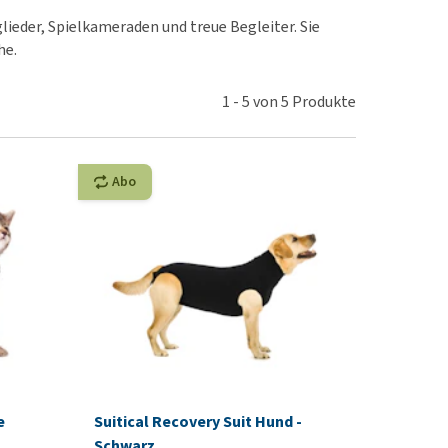
rn-, Nieren- und
lieder, Spielkameraden und treue Begleiter. Sie
berprobleme
he.
ut-/Fellprobleme und
ckreiz
1
-
5
von
5
Produkte
erenproblemen
les ansehen
Abo
e
Suitical Recovery Suit Hund -
Schwarz