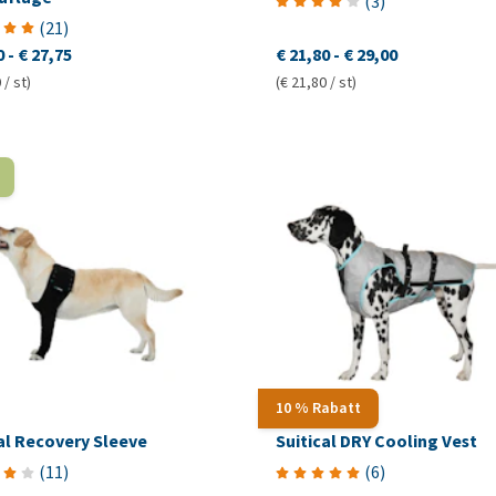
(
3
)
(
21
)
0
-
€ 27,75
€ 21,80
-
€ 29,00
 / st)
(€ 21,80 / st)
10 % Rabatt
al Recovery Sleeve
Suitical DRY Cooling Vest
(
11
)
(
6
)