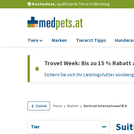
Kostenlose
, qualifizierte Tierarzt-Beratung
Tiere
Marken
Tierarzt Tipps
Hundera
Futter
Trovet Week: Bis zu 15 % Rabatt 
Trockenfutter
Sichern Sie sich Ihr Lieblingsfutter vorübe
Nassfutter
Diätfutter
Welpenfutter und
Leckerlis
Zurück
Home
Marken
Suitical International B.V.
Hypoallergenes
Hundefutter
Suit
Tier
Leckerlis