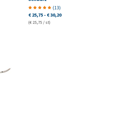
(
13
)
€ 25,75
-
€ 30,20
(€ 25,75 / st)