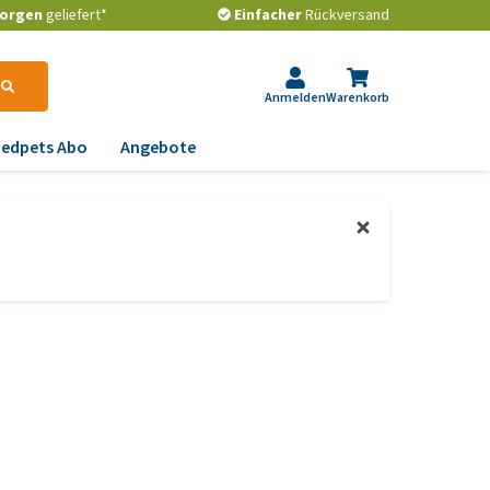
orgen
geliefert*
Einfacher
Rückversand
Anmelden
Warenkorb
edpets Abo
Angebote
krankungen
gstlichkeit, Verhalten
d Stress
emwege und Rachen
strointestinale
robleme
lenkprobleme,
wegungsprobleme und
ftdysplasie