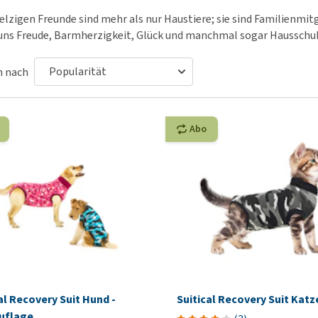
Futter und Trinknapfe
Ha
elzigen Freunde sind mehr als nur Haustiere; sie sind Familienmitg
Medizinisches Zubehör
Training
Le
uns Freude, Barmherzigkeit, Glück und manchmal sogar Hausschu
Alles ansehen
Hundekotbeutel und
Ha
Halter
Ju
n nach
Alles ansehen
Ni
Al
Abo
al Recovery Suit Hund -
Suitical Recovery Suit Katz
uflage