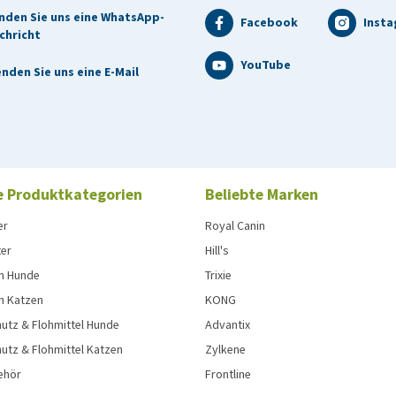
nden Sie uns eine WhatsApp-
Facebook
Inst
chricht
YouTube
nden Sie uns eine E-Mail
e Produktkategorien
Beliebte Marken
er
Royal Canin
ter
Hill's
n Hunde
Trixie
n Katzen
KONG
utz & Flohmittel Hunde
Advantix
utz & Flohmittel Katzen
Zylkene
ehör
Frontline