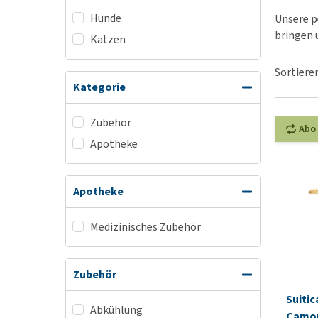
Alles ansehen
Hunde
Unsere p
bringen 
Katzen
Sortiere
Kategorie
Zubehör
Abo
Apotheke
Apotheke
Medizinisches Zubehör
Zubehör
Suitic
Abkühlung
Camo