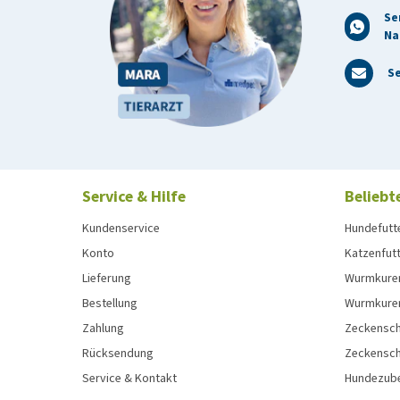
Se
Na
Se
Service & Hilfe
Beliebt
Kundenservice
Hundefutt
Konto
Katzenfut
Lieferung
Wurmkure
Bestellung
Wurmkure
Zahlung
Zeckensch
Rücksendung
Zeckensch
Service & Kontakt
Hundezub