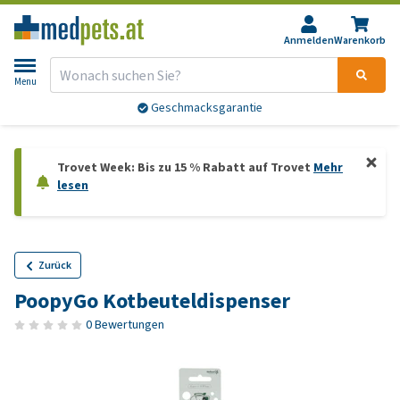
Anmelden
Warenkorb
Menu
Geschmacksgarantie
Trovet Week: Bis zu 15 % Rabatt auf Trovet
Mehr
lesen
Zurück
PoopyGo Kotbeuteldispenser
0 Bewertungen