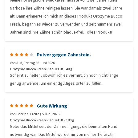
Meine norwegische Waldkatze musste vor zwei Jahren unter
Narkose ihre Zähne reinigen lassen. Sie war damals zwei Jahre
alt. Dann erinnerte ich mich an dieses Produkt Orozyme Bucco
Fresh, begann es wieder zu verwenden und seit nunmehr zwei
Jahren sind ihre Zähne schön plaque-frei. Tolles Produkt!
Pulver gegen Zahnstein.
Von
A.M
,
Freitag 26 Juni 2026
Orozyme Bucco Fresh PlaqueOff - 40 g
Scheint zu helfen, obwohl ich es vermutlich noch nicht lange
genug anwende, um ein endgültiges Urteil zu fällen.
Gute Wirkung
Von
Sabrina
,
Freitag 5 Juni 2026
Orozyme Bucco Fresh PlaqueOff - 180 g
Gebe das Mittel seit der Zahnreinigung, die beim alten Hund
notwendig war. Das Mittel wurde mir von meiner Tierärztin