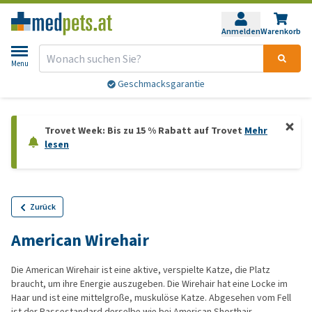
Anmelden
Warenkorb
Menu
Geschmacksgarantie
Trovet Week: Bis zu 15 % Rabatt auf Trovet
Mehr
lesen
Zurück
American Wirehair
Die American Wirehair ist eine aktive, verspielte Katze, die Platz
braucht, um ihre Energie auszugeben. Die Wirehair hat eine Locke im
Haar und ist eine mittelgroße, muskulöse Katze. Abgesehen vom Fell
ist der Rassestandard derselbe wie bei American Shorthair.