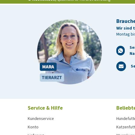
Brauche
Wir sind 
Montag bis
Se
Na
Se
Service & Hilfe
Beliebt
Kundenservice
Hundefutt
Konto
Katzenfut