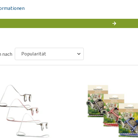
Futter und Trinknapfe
Ha
formationen
Medizinisches Zubehör
Training
Le
Alles ansehen
Hundekotbeutel und
Ha
Halter
Ju
Alles ansehen
Ni
Al
n nach