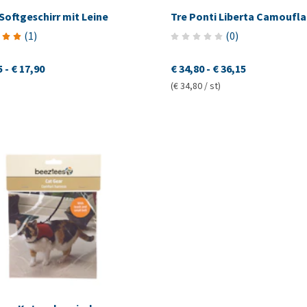
 Softgeschirr mit Leine
Tre Ponti Liberta Camoufl
(
1
)
(
0
)
5
-
€ 17,90
€ 34,80
-
€ 36,15
(€ 34,80 / st)