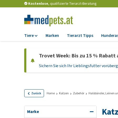
Kostenlose
, qualifizierte Tierarzt-Beratung
Tiere
Marken
Tierarzt Tipps
Hundera
Futter
Trovet Week: Bis zu 15 % Rabatt 
Trockenfutter
Sichern Sie sich Ihr Lieblingsfutter vorübe
Nassfutter
Diätfutter
Welpenfutter und
Leckerlis
Zurück
Home
Katzen
Zubehör
Halsbänder, Leinen u
Hypoallergenes
Hundefutter
Katz
Marke
Leckerlis