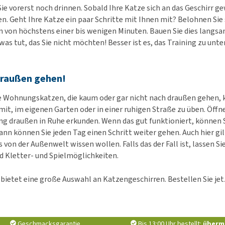
Sie vorerst noch drinnen. Sobald Ihre Katze sich an das Geschirr g
en. Geht Ihre Katze ein paar Schritte mit Ihnen mit? Belohnen Sie 
n von höchstens einer bis wenigen Minuten. Bauen Sie dies langsam
was tut, das Sie nicht möchten! Besser ist es, das Training zu unt
raußen gehen!
e Wohnungskatzen, die kaum oder gar nicht nach draußen gehen, 
it, im eigenen Garten oder in einer ruhigen Straße zu üben. Öffnen
 draußen in Ruhe erkunden. Wenn das gut funktioniert, können S
ann können Sie jeden Tag einen Schritt weiter gehen. Auch hier gi
s von der Außenwelt wissen wollen. Falls das der Fall ist, lassen Si
 Kletter- und Spielmöglichkeiten.
bietet eine große Auswahl an Katzengeschirren. Bestellen Sie jetz
Geschmacksgarantie
Bis 13:00 Uhr bestellt:
überm