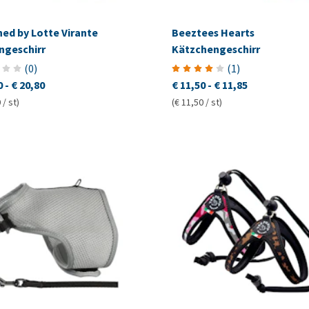
ed by Lotte Virante
Beeztees Hearts
ngeschirr
Kätzchengeschirr
(
0
)
(
1
)
0
-
€ 20,80
€ 11,50
-
€ 11,85
 / st)
(€ 11,50 / st)