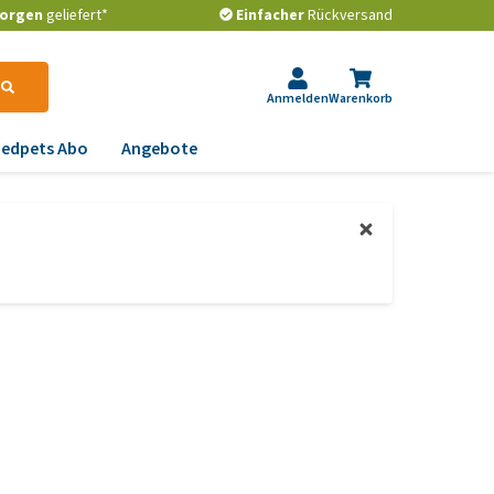
orgen
geliefert*
Einfacher
Rückversand
Anmelden
Warenkorb
edpets Abo
Angebote
krankungen
gstlichkeit, Verhalten
d Stress
emwege und Rachen
strointestinale
robleme
lenkprobleme,
wegungsprobleme und
ftdysplasie