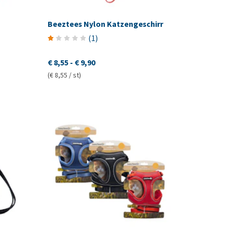
Beeztees Nylon Katzengeschirr
(
1
)
€ 8,55
-
€ 9,90
(€ 8,55 / st)