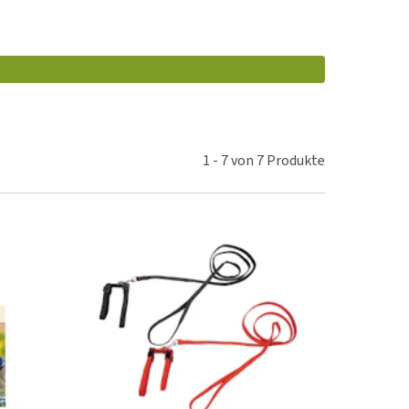
rn-, Nieren- und
berprobleme
ut-/Fellprobleme und
ckreiz
erenproblemen
les ansehen
1
-
7
von
7
Produkte