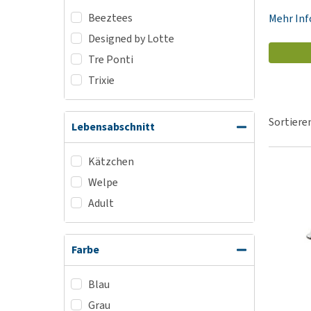
Alles ansehen
Beeztees
Mehr In
Designed by Lotte
Tre Ponti
Trixie
Sortiere
Lebensabschnitt
Kätzchen
Welpe
Adult
Farbe
Blau
Grau