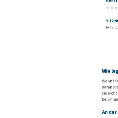
Beezt
€ 12,9
(€ 12,90
Wie le
Wenn Ihr
daran sc
sie nicht
belohnen
An der