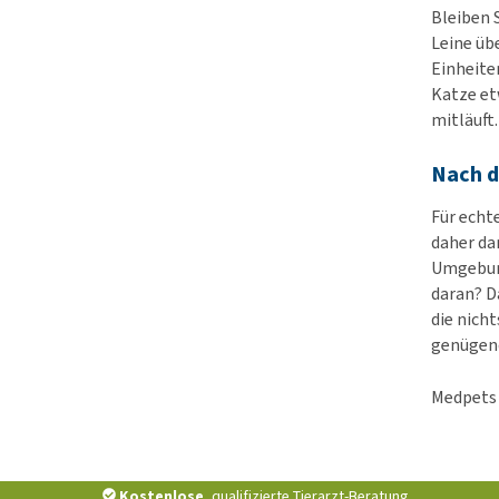
Bleiben 
Leine üb
Einheite
Katze et
mitläuft.
Nach d
Für echt
daher dam
Umgebung
daran? D
die nicht
genügend
Medpets 
Kostenlose
, qualifizierte Tierarzt-Beratung