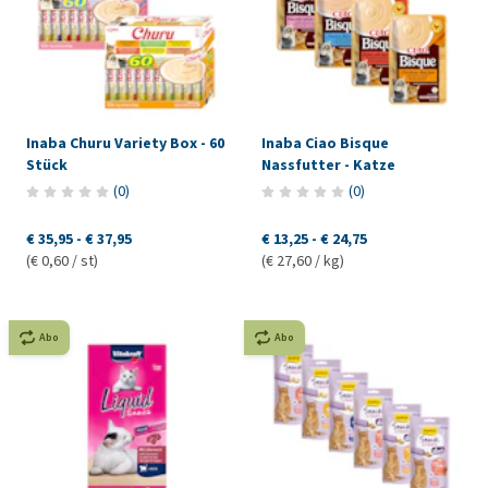
Inaba Churu Variety Box - 60
Inaba Ciao Bisque
Stück
Nassfutter - Katze
(
0
)
(
0
)
€ 35,95
-
€ 37,95
€ 13,25
-
€ 24,75
(€ 0,60 / st)
(€ 27,60 / kg)
Abo
Abo