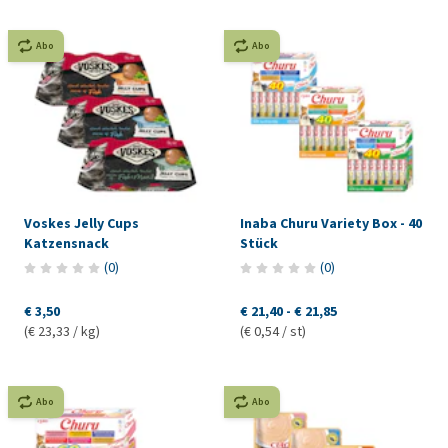
Abo
Abo
Voskes Jelly Cups
Inaba Churu Variety Box - 40
Katzensnack
Stück
(
0
)
(
0
)
€ 3,50
€ 21,40
-
€ 21,85
(€ 23,33 / kg)
(€ 0,54 / st)
Abo
Abo