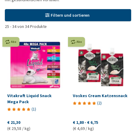
Filtern und sortieren
25
-
34
von
34
Produkte
Abo
Abo
Vitakraft Liquid Snack
Voskes Cream Katzensnack
Mega Pack
(
2
)
(
1
)
€ 21,30
€ 1,80
-
€ 6,75
(€ 29,58 / kg)
(€ 4,69 / kg)