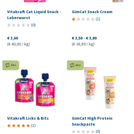
Vitakraft Cat Liquid Snack -
GimCat Snack Cream
Leberwurst
(
1
)
(
0
)
€ 3,60
€ 3,50
-
€ 3,80
(€ 40,00 / kg)
(€ 38,89 / kg)
Abo
Abo
Vitakraft Licks & Bits
GimCat High Protein
Snackpaste
(
1
)
(
0
)