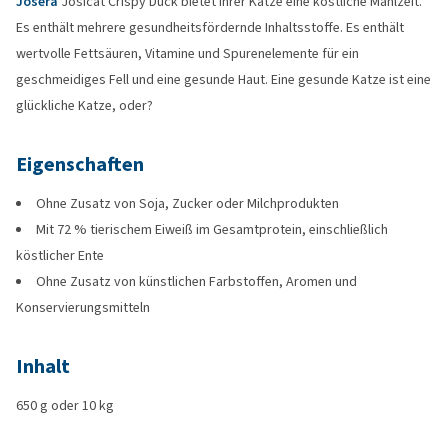
Josera
Josicat Crispy Duck bietet Ihrer Katze eine köstliche Mahlzeit.
Es enthält mehrere gesundheitsfördernde Inhaltsstoffe. Es enthält
wertvolle Fettsäuren, Vitamine und Spurenelemente für ein
geschmeidiges Fell und eine gesunde Haut. Eine gesunde Katze ist eine
glückliche Katze, oder?
Eigenschaften
Ohne Zusatz von Soja, Zucker oder Milchprodukten
Mit 72 % tierischem Eiweiß im Gesamtprotein, einschließlich
köstlicher Ente
Ohne Zusatz von künstlichen Farbstoffen, Aromen und
Konservierungsmitteln
Inhalt
650 g oder 10 kg