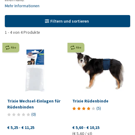
Mehr Informationen
Filtern und sortieren
1
-
4
von
4
Produkte
Abo
Abo
Trixie Wechsel-Einlagen für
Trixie Rüdenbinde
Rüdenbinden
(
5
)
(
0
)
€ 5,25
-
€ 11,25
€ 5,60
-
€ 10,15
(€ 5,60 / st)