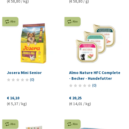
(€ 58,80 / kg)
(€ 58,80 / g)
Abo
Abo
Josera Mini Senior
Almo Nature HFC Complete
- Becher - Hundefutter
(
0
)
(
0
)
€ 16,10
€ 20,25
(€ 5,37 / kg)
(€ 14,01 / kg)
Abo
Abo