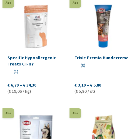
Abo
Abo
Specific Hypoallergenic
Trixie Premio Hundecreme
Treats CT-HY
(0)
(1)
€ 6,70 – € 34,30
€ 3,10 – € 5,80
(€ 19,06 / kg)
(€ 5,80 / st)
Abo
Abo