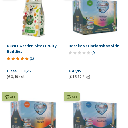
Duvo+ Garden Bites Fruity
Renske Variationsbox Side
Buddies
(
0
)
(
1
)
€ 7,55
-
€ 8,75
€ 47,95
(€ 0,49 / st)
(€ 16,82 / kg)
Abo
Abo