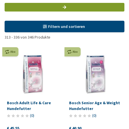
Filtern und sortieren
313
-
336
von
346
Produkte
Abo
Abo
Bosch Adult Life & Care
Bosch Senior Age & Weight
Hundefutter
Hundefutter
(
0
)
(
0
)
€ 45,55
€ 40,90