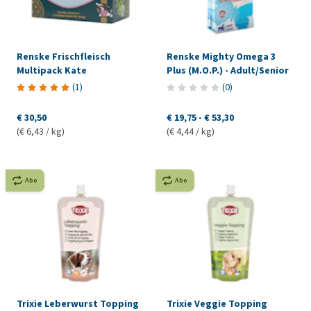
Renske Frischfleisch
Renske Mighty Omega 3
Multipack Kate
Plus (M.O.P.) - Adult/Senior
(
1
)
(
0
)
€ 30,50
€ 19,75
-
€ 53,30
(€ 6,43 / kg)
(€ 4,44 / kg)
Abo
Abo
Trixie Leberwurst Topping
Trixie Veggie Topping