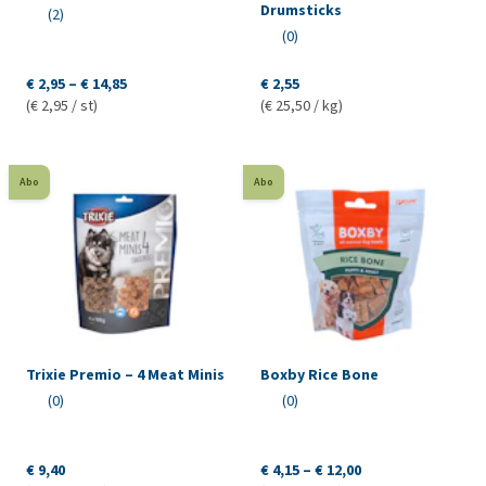
Drumsticks
(2)
(0)
€ 2,95 – € 14,85
€ 2,55
(€ 2,95 / st)
(€ 25,50 / kg)
Abo
Abo
Trixie Premio – 4 Meat Minis
Boxby Rice Bone
(0)
(0)
€ 9,40
€ 4,15 – € 12,00