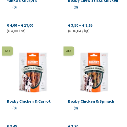
Yakka’s Churpi’s
Boxby Chew Sticks Chicken
(0)
(0)
€ 4,00 – € 17,00
€ 3,50 – € 8,65
(€ 4,00 / st)
(€ 36,04 / kg)
Abo
Abo
Boxby Chicken & Carrot
Boxby Chicken & Spinach
(0)
(0)
€ 3,45
€ 3,70