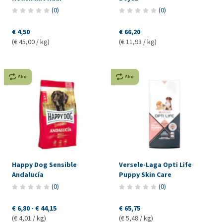
(
0
)
(
0
)
€ 4,50
€ 66,20
(€ 45,00 / kg)
(€ 11,93 / kg)
Abo
Abo
Happy Dog Sensible
Versele-Laga Opti Life
Andalucía
Puppy Skin Care
(
0
)
(
0
)
€ 6,80
-
€ 44,15
€ 65,75
(€ 4,01 / kg)
(€ 5,48 / kg)