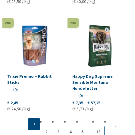
(€ 23,50 / kg)
(€ 40,00 / kg)
Abo
Abo
Trixie Premio – Rabbit
Happy Dog Supreme
Sticks
Sensible Montana
Hundefutter
(0)
(0)
€ 2,45
€ 7,35 – € 57,25
(€ 24,50 / kg)
(€ 5,73 / kg)
…
1
2
3
4
5
13