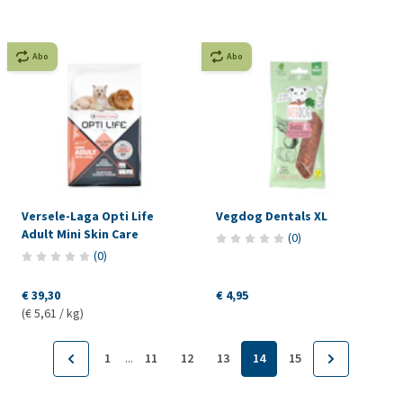
Abo
Abo
Versele-Laga Opti Life
Vegdog Dentals XL
Adult Mini Skin Care
(
0
)
(
0
)
€ 39,30
€ 4,95
(€ 5,61 / kg)
...
1
11
12
13
14
15