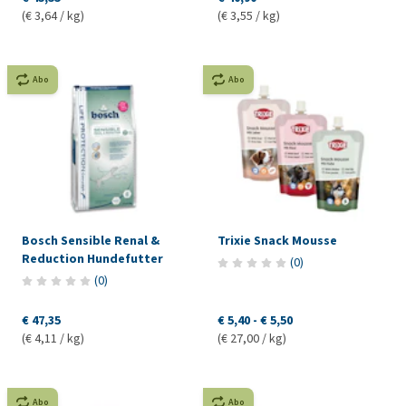
(€ 3,64 / kg)
(€ 3,55 / kg)
Abo
Abo
Bosch Sensible Renal &
Trixie Snack Mousse
Reduction Hundefutter
(
0
)
(
0
)
€ 47,35
€ 5,40
-
€ 5,50
(€ 4,11 / kg)
(€ 27,00 / kg)
Abo
Abo