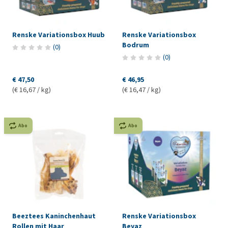
Renske Variationsbox Huub
Renske Variationsbox
Bodrum
(
0
)
(
0
)
€ 47,50
€ 46,95
(€ 16,67 / kg)
(€ 16,47 / kg)
Abo
Abo
Beeztees Kaninchenhaut
Renske Variationsbox
Rollen mit Haar
Beyaz