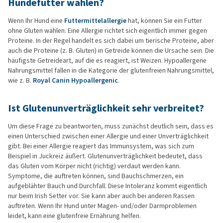
Hundefutter wählen?
Wenn Ihr Hund eine
Futtermittelallergie
hat, können Sie ein Futter
ohne Gluten wählen. Eine Allergie richtet sich eigentlich immer gegen
Proteine. In der Regel handelt es sich dabei um tierische Proteine, aber
auch die Proteine (z. B. Gluten) in Getreide können die Ursache sein. Die
häufigste Getreideart, auf die es reagiert, ist Weizen. Hypoallergene
Nahrungsmittel fallen in die Kategorie der glutenfreien Nahrungsmittel,
wie z. B.
Royal Canin Hypoallergenic
.
Ist Glutenunverträglichkeit sehr verbreitet?
Um diese Frage zu beantworten, muss zunächst deutlich sein, dass es
einen Unterschied zwischen einer Allergie und einer Unverträglichkeit
gibt. Bei einer Allergie reagiert das Immunsystem, was sich zum
Beispiel in Juckreiz äußert. Glutenunverträglichkeit bedeutet, dass
das Gluten vom Körper nicht (richtig) verdaut werden kann.
Symptome, die auftreten können, sind Bauchschmerzen, ein
aufgeblähter Bauch und Durchfall. Diese Intoleranz kommt eigentlich
nur beim Irish Setter vor. Sie kann aber auch bei anderen Rassen
auftreten. Wenn Ihr Hund unter Magen- und/oder Darmproblemen
leidet, kann eine glutenfreie Ernährung helfen.