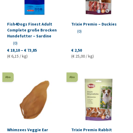
Fish4Dogs Finest Adult
Trixie Premio – Duckies
Complete große Brocken
(0)
Hundefutter – Sardine
(0)
€ 18,10 – € 73,85
€ 2,50
(€ 6,15 / kg)
(€ 25,00 / kg)
Abo
Abo
Whimzees Veggie Ear
Trixie Premio Rabbit