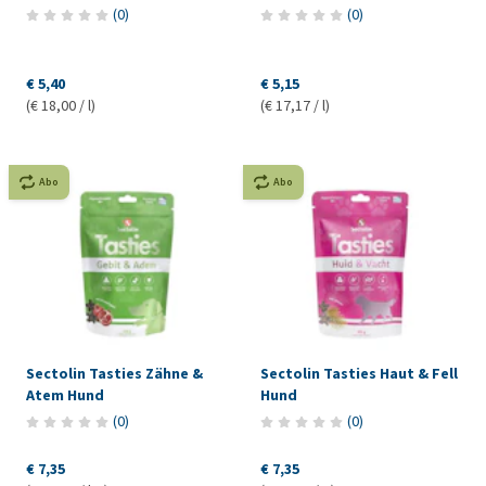
(
0
)
(
0
)
€ 5,40
€ 5,15
(€ 18,00 / l)
(€ 17,17 / l)
Abo
Abo
Sectolin Tasties Zähne &
Sectolin Tasties Haut & Fell
Atem Hund
Hund
(
0
)
(
0
)
€ 7,35
€ 7,35