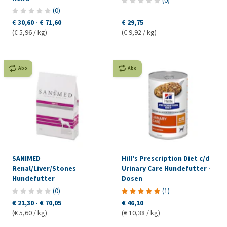
(
0
)
(
0
)
€ 30,60
-
€ 71,60
€ 29,75
(€ 5,96 / kg)
(€ 9,92 / kg)
Abo
Abo
SANIMED
Hill's Prescription Diet c/d
Renal/Liver/Stones
Urinary Care Hundefutter -
Hundefutter
Dosen
(
0
)
(
1
)
€ 21,30
-
€ 70,05
€ 46,10
(€ 5,60 / kg)
(€ 10,38 / kg)