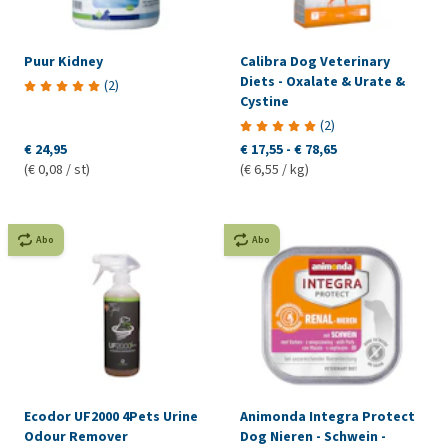
Puur Kidney
Calibra Dog Veterinary
Diets - Oxalate & Urate &
(
2
)
Cystine
(
2
)
€ 24,95
€ 17,55
-
€ 78,65
(€ 0,08 / st)
(€ 6,55 / kg)
Abo
Abo
Ecodor UF2000 4Pets Urine
Animonda Integra Protect
Odour Remover
Dog Nieren - Schwein -