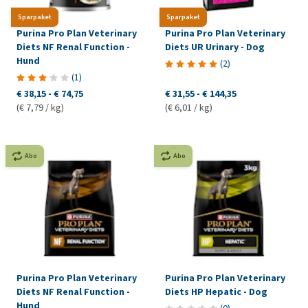
Sparpaket
Sparpaket
Purina Pro Plan Veterinary
Purina Pro Plan Veterinary
Diets NF Renal Function -
Diets UR Urinary - Dog
Hund
(
2
)
(
1
)
€ 38,15
-
€ 74,75
€ 31,55
-
€ 144,35
(€ 7,79 / kg)
(€ 6,01 / kg)
Abo
Abo
Purina Pro Plan Veterinary
Purina Pro Plan Veterinary
Diets NF Renal Function -
Diets HP Hepatic - Dog
Hund