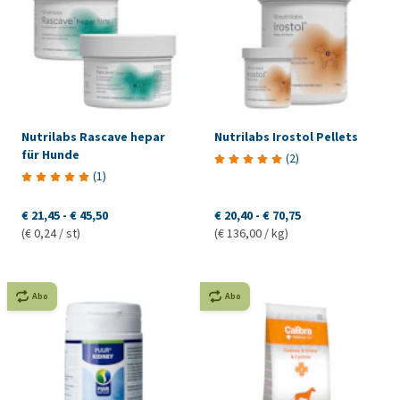
Nutrilabs Rascave hepar
Nutrilabs Irostol Pellets
für Hunde
(
2
)
(
1
)
€ 21,45
-
€ 45,50
€ 20,40
-
€ 70,75
(€ 0,24 / st)
(€ 136,00 / kg)
Abo
Abo