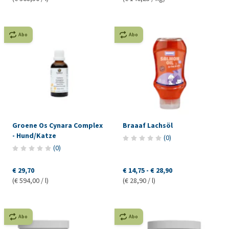
Abo
Abo
Groene Os Cynara Complex
Braaaf Lachsöl
- Hund/Katze
(
0
)
(
0
)
€ 29,70
€ 14,75
-
€ 28,90
(€ 594,00 / l)
(€ 28,90 / l)
Abo
Abo