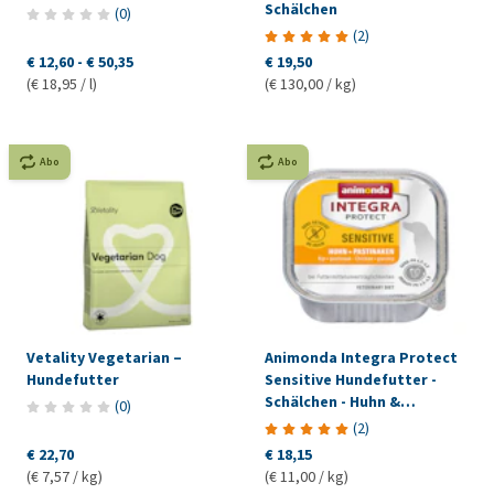
Schälchen
(
0
)
(
2
)
€ 12,60
-
€ 50,35
€ 19,50
(€ 18,95 / l)
(€ 130,00 / kg)
Abo
Abo
Vetality Vegetarian –
Animonda Integra Protect
Hundefutter
Sensitive Hundefutter -
Schälchen - Huhn &
(
0
)
Pastinaken
(
2
)
€ 22,70
€ 18,15
(€ 7,57 / kg)
(€ 11,00 / kg)