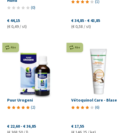
Hund
(
1
)
(
0
)
€ 44,15
€ 34,85
-
€ 43,85
(€ 0,49 / st)
(€ 0,58 / st)
Abo
Abo
Puur Urogeni
Vétoquinol Care - Blase
(
2
)
(
6
)
€ 22,60
-
€ 36,85
€ 17,55
(€ 368,50 / l)
(€ 146,25 / kg)