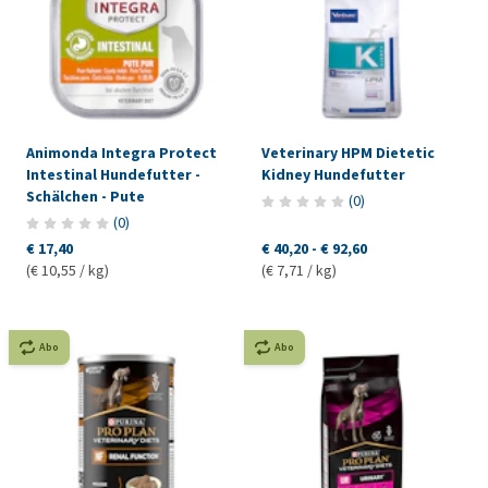
Animonda Integra Protect
Veterinary HPM Dietetic
Intestinal Hundefutter -
Kidney Hundefutter
Schälchen - Pute
(
0
)
(
0
)
€ 17,40
€ 40,20
-
€ 92,60
(€ 10,55 / kg)
(€ 7,71 / kg)
Abo
Abo