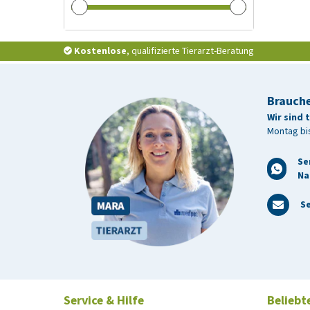
Kostenlose
, qualifizierte Tierarzt-Beratung
Brauche
Wir sind 
Montag bis
Se
Na
Se
Service & Hilfe
Beliebt