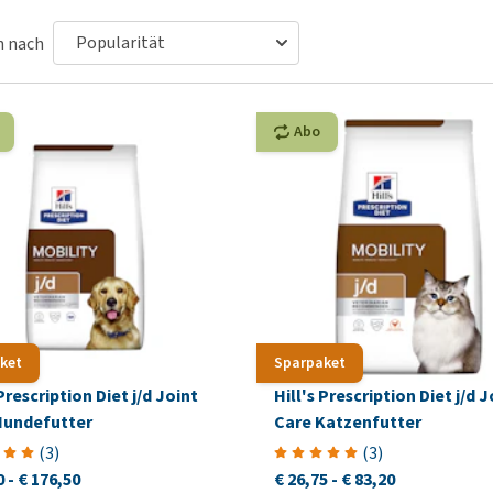
Futter und Trinknapfe
Ha
Medizinisches Zubehör
Training
Le
n nach
Alles ansehen
Hundekotbeutel und
Ha
Halter
Ju
Abo
Alles ansehen
Ni
Al
ket
Sparpaket
 Prescription Diet j/d Joint
Hill's Prescription Diet j/d J
Hundefutter
Care Katzenfutter
(
3
)
(
3
)
0
-
€ 176,50
€ 26,75
-
€ 83,20