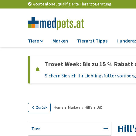
Kostenlose
, qualifizierte Tierarzt-Beratung
Tiere
Marken
Tierarzt Tipps
Hundera
Futter
Trovet Week: Bis zu 15 % Rabatt 
Trockenfutter
Sichern Sie sich Ihr Lieblingsfutter vorübe
Nassfutter
Diätfutter
Welpenfutter und
Leckerlis
Zurück
Home
Marken
Hill's
J/D
Hypoallergenes
Hundefutter
Hill
Tier
Leckerlis