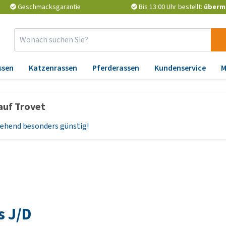
Geschmacksgarantie
Bis 13:00 Uhr bestellt:
überm
ssen
Katzenrassen
Pferderassen
Kundenservice
M
Zubehör
Apotheke
Er
auf Trovet
Abkühlung
Wurmkuren
Än
un
rgehend besonders günstig!
Pflege
Zeckenschutz und
Flohmittel
At
Sicherheit und Reflektion
Nahrungserganzungsmittel
Ga
Korbe und Kissen
P
Vitamine und Mineralien
Spielzeug
Ge
Probiotika und
Halsbänder, Leinen und
Be
Immunsystem
's J/D
Geschirre
Hü
Barf