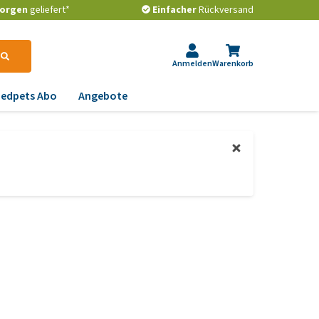
orgen
geliefert*
Einfacher
Rückversand
Anmelden
Warenkorb
edpets Abo
Angebote
krankungen
gstlichkeit, Verhalten
d Stress
emwege und Rachen
strointestinale
robleme
lenkprobleme,
wegungsprobleme und
ftdysplasie