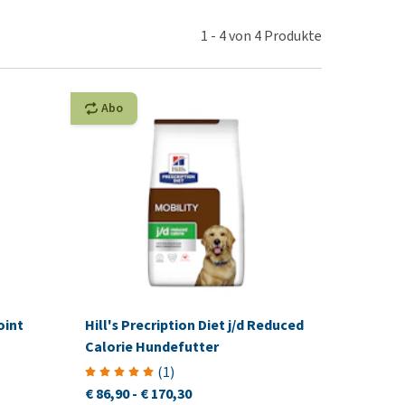
rn-, Nieren- und
berprobleme
1
-
4
von
4
Produkte
ut-/Fellprobleme und
ckreiz
Abo
erenproblemen
les ansehen
oint
Hill's Precription Diet j/d Reduced
Calorie Hundefutter
(
1
)
€ 86,90
-
€ 170,30