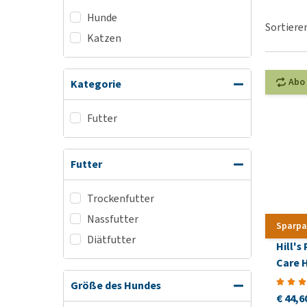
Alles ansehen
Hunde
Sortiere
Katzen
Abo
Kategorie
Futter
Futter
Trockenfutter
Nassfutter
Sparpa
Diätfutter
Hill's
Care 
Größe des Hundes
€ 44,6