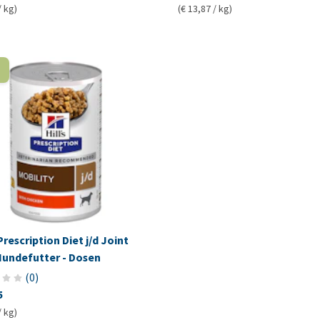
/ kg)
(€ 13,87 / kg)
 Prescription Diet j/d Joint
Hundefutter - Dosen
(
0
)
5
/ kg)