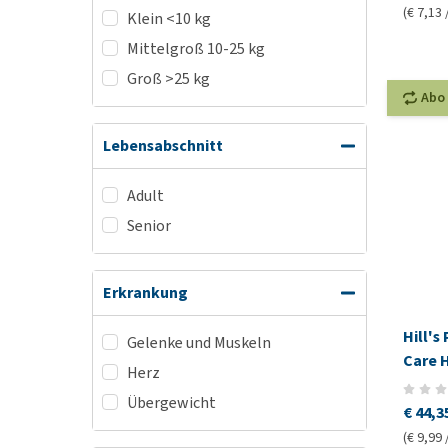
(€ 7,13 
Klein <10 kg
Mittelgroß 10-25 kg
Groß >25 kg
Abo
Lebensabschnitt
Adult
Senior
Erkrankung
Hill's
Gelenke und Muskeln
Care 
Herz
Übergewicht
€ 44,3
(€ 9,99 