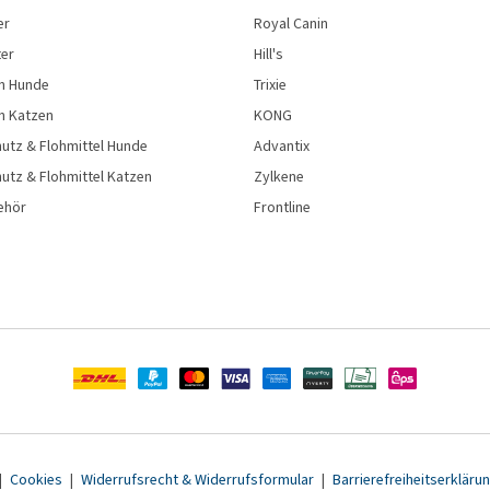
er
Royal Canin
ter
Hill's
n Hunde
Trixie
n Katzen
KONG
utz & Flohmittel Hunde
Advantix
utz & Flohmittel Katzen
Zylkene
ehör
Frontline
|
Cookies
|
Widerrufsrecht & Widerrufsformular
|
Barrierefreiheitserkläru